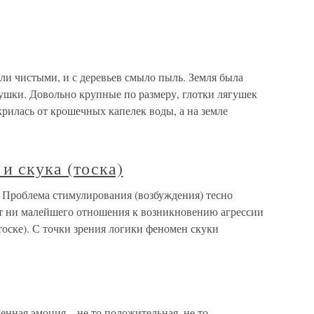
ли чистыми, и с деревьев смыло пыль. Земля была
ушки. Довольно крупные по размеру, глотки лягушек
крилась от крошечных капелек воды, а на земле
и скука (тоска)
) Проблема стимулирования (возбуждения) тесно
ет ни малейшего отношения к возникновению агрессии
(тоске). С точки зрения логики феномен скуки
нная эмоция – не то положительная, не то