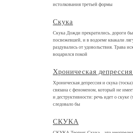
истолкования третьей формы
Скука
Скука Дожди прекратились, дороги бы
посвежевшей, и в водоеме квакали ляг
раздувались от удовольствия. Трава ис
воцарился покой
Хроническая депрессия 
Хроническая депрессия и скука (тоска
связана с феноменом, который не име
и деструктивности: речь идет о скуке 
следовало бы
СКУКА
СКУКА Теория: Скука – это неопределе