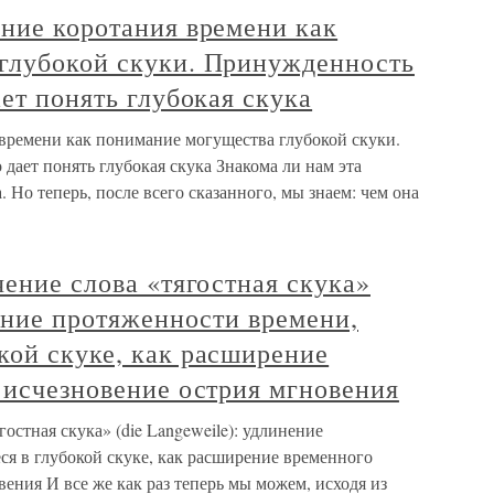
ние коротания времени как
глубокой скуки. Принужденность
ает понять глубокая скука
 времени как понимание могущества глубокой скуки.
дает понять глубокая скука Знакома ли нам эта
. Но теперь, после всего сказанного, мы знаем: чем она
чение слова «тягостная скука»
нение протяженности времени,
кой скуке, как расширение
 исчезновение острия мгновения
гостная скука» (die Langeweile): удлинение
я в глубокой скуке, как расширение временного
вения И все же как раз теперь мы можем, исходя из