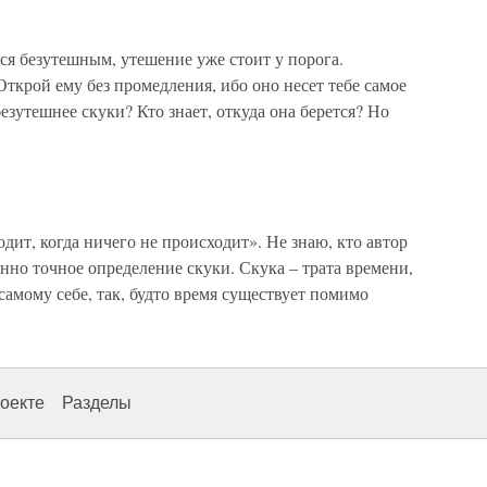
тся безутешным, утешение уже стоит у порога.
ткрой ему без промедления, ибо оно несет тебе самое
езутешнее скуки? Кто знает, откуда она берется? Но
одит, когда ничего не происходит». Не знаю, кто автор
нно точное определение скуки. Скука – трата времени,
амому себе, так, будто время существует помимо
оекте
Разделы