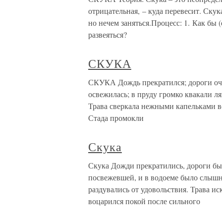
отрицательная, – куда перевесит. Скука
но нечем заняться.Процесс: 1. Как бы 
развеяться?
СКУКА
СКУКА Дождь прекратился; дороги очи
освежилась; в пруду громко квакали ля
Трава сверкала нежными капельками во
Стада промокли
Скука
Скука Дожди прекратились, дороги бы
посвежевшей, и в водоеме было слышн
раздувались от удовольствия. Трава ис
воцарился покой после сильного