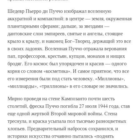
Шедевр Пьерро ди Пуччо изображал вселенную
аккуратной и компактной: в центре — земля, окруженная
планетарными сферами; дальше, за звездами —
дантовские слои эмпиреев, святые и ангелы, стоящие
крыло к крылу, и наконец Бог–Творец, держащий это все
в своих ладонях. Вселенная Пуччо отражала верования
пап, профессоров, крестьян, купцов, монахов и нищих
бродяг. Его космос был упорядочен и красив — одного
корня со словом «косметика». И самое приятное, что все
его измерения были под стать человеку. «Миллионы»,
«миллиарды», «триллионы» в его словаре не значились.
Мирно проведя на стене Кампозанто почти шесть
столетий, фреска Пуччо погибла 27 июля 1944 года, став
еще одной жертвой Второй мировой войны. Стена
треснула, и краска усыпала пол тысячью разноцветных
хлопьев. Предварительный набросок сохранился, и
историки искусства отчаянно пытались «поднять