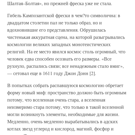
Шалтая–Болтая», но прежней фреска уже не стала.
Гибель Кампозантской фрески в чем?то символична: в
двадцатом столетии пал не только образ, но и
вдохновившие его представления. Обрушилась
чистенькая аккуратная сцена, на которой разыгрывались
космологии великих западных монотеистических
религий. На ее место явился космос столь огромный, что
человек едва способен осознать его размеры. «Все
рухнуло, распались связи; все ненадежным стало вмиг»,
— сетовал еще в 1611 году Джон Донн [2].
В попытках собрать распавшуюся космологию обретает
форму новый миф: пространство должно быть огромным
потому, что вселенная очень стара, а вселенная
неизмеримо стара потому, что только в такой вселенной
могли возникнуть элементы, необходимые для жизни.
Медленно, очень медленно вырабатывались в адских
котлах звезд углерод и кислород, магний, фосфор и