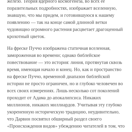
железо. Теория ядерного космогенеза, во всех ее
поразительных подробностях, изображает вселенную,
знавшую, что мы придем, и готовившуюся к нашему
появлению — так на конце самой длинной ветки
чудовищно огромного растения расцветает драгоценный
крохотный цветок.
На фреске Пуччо изображена статичная вселенная,
замороженная во времени; однако библейское
повествование — это история: линия, протянутая сквозь
время, имеющая начало и конец. Но, как и пространство
на фреске Пуччо, временной диапазон библейской
истории не просто ограничен, но и глубоко человечен во
всех своих измерениях. Лишь несколько сот поколений
проходит от Адама до апокалипсиса. Никаких
миллионов, никаких миллиардов. Учитывая эту глубоко
укорененную историческую традицию, неудивительно,
что Дарвин посвятил обширный раздел своего
«Происхождения видов» убеждению читателей в том, что