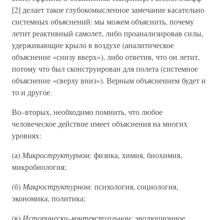
[2] делает такое глубокомысленное замечание касательно
системных объяснений: мы можем объяснить, почему
летит реактивный самолет, либо проанализировав силы,
удерживающие крыло в воздухе (аналитическое
объяснение «снизу вверх»), либо ответив, что он летит,
потому что был сконструирован для полета (системное
объяснение «сверху вниз»). Верным объяснением будет и
то и другое.
Во–вторых, необходимо помнить, что любое
человеческое действие имеет объяснения на многих
уровнях:
(а)
Микроструктурном:
физика, химия, биохимия,
микробиология;
(б)
Макроструктурном:
психология, социология,
экономика, политика;
(в)
Исторически–контекстуальном:
эволюционное