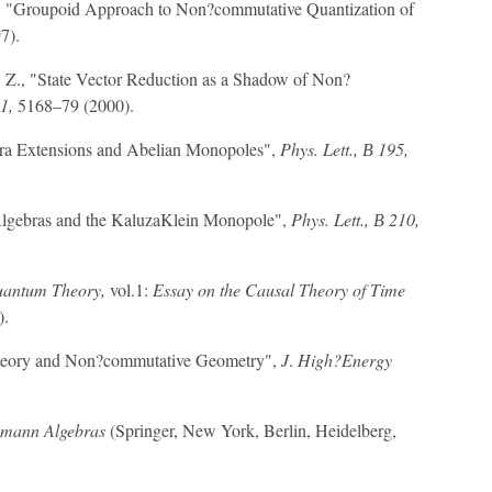
D., "Groupoid Approach to Non?commutative Quantization of
7).
, Z., "State Vector Reduction as a Shadow of Non?
1,
5168–79 (2000).
bra Extensions and Abelian Monopoles",
Phys. Lett., В 195,
 Algebras and the KaluzaKlein Monopole",
Phys. Lett., В 210,
uantum Theory,
vol.1:
Essay on the Causal Theory of Time
).
 Theory and Non?commutative Geometry",
J
.
High?Energy
eumann Algebras
(Springer, New York, Berlin, Heidelberg,