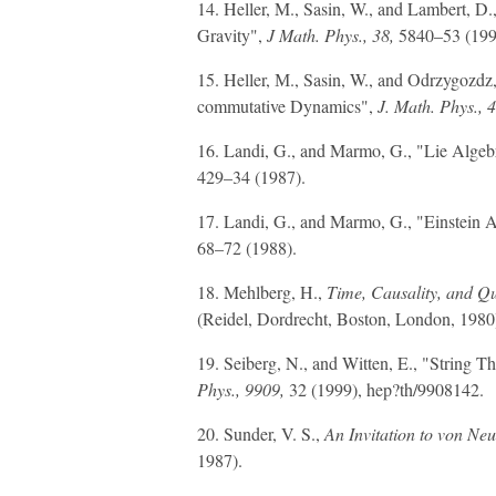
14. Heller, M., Sasin, W., and Lambert, 
Gravity",
J
Math. Phys., 38,
5840–53 (199
15. Heller, М., Sasin, W., and Odrzygozdz
commutative Dynamics",
J.
Math. Phys., 4
16. Landi, G., and Marmo, G., "Lie Alge
429–34 (1987).
17. Landi, G., and Marmo, G., "Einstein
68–72 (1988).
18. Mehlberg, H.,
Time, Causality, and Q
(Reidel, Dordrecht, Boston, London, 1980
19. Seiberg, N., and Witten, E., "String
Phys., 9909,
32 (1999), hep?th/9908142.
20. Sunder, V. S.,
An Invitation to von N
1987).