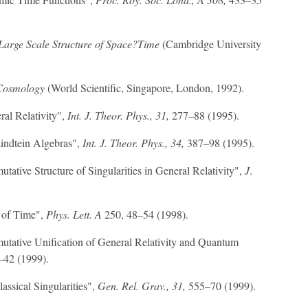
Large Scale Structure of Space?Time
(Cambridge University
 Cosmology
(World Scientific, Singapore, London, 1992).
ral Relativity",
Int. J. Theor. Phys., 31,
277–88 (1995).
Eindtein Algebras",
Int. J. Theor. Phys., 34,
387–98 (1995).
ative Structure of Singularities in General Relativity",
J
.
e of Time",
Phys. Lett. A
250, 48–54 (1998).
utative Unification of General Relativity and Quantum
42 (1999).
lassical Singularities",
Gen. Rel. Grav., 31,
555–70 (1999).