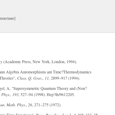
пективе]
ry
(Academic Press, New York, London, 1994).
umann Algebra Automorphisms ant Time?Thermodynamics
Theories",
Class. Q. Grav., 11,
2899–917 (1994).
knagel, A, "Supersymmetric Quantum Theory and (Non?
Phys., 193,
527–94 (1998). Hep?th/9612205.
n. Math. Phys., 26,
271–275 (1972).
smic Time Functions",
Proc. Roy. Soc. Lond., A 308,
433–35