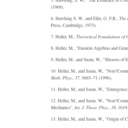
(1968).
6. Hawking S. W., and Ellis, G. F.R.,
The 
Press, Cambridge, 1973).
7. Heller, M.,
Theoretical Foundations of
8. Heller, M., "Einstein Algebras and Gene
9. Heller, M., and Sasin, W., "Sheaves of 
10. Heller, M., and Sasin, W., "Non?Commut
Math. Phys., 37,
5665–71 (1996).
11. Heller, M., and Sasin, W., "Emergenc
12. Heller, M., and Sasin, W., "Non?Comm
Mechanics",
Int. J. Theor. Phys., 38,
1619–
13. Heller, M., and Sasin, W., "Origin of C