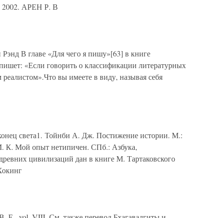
, 2002. АРЕН Р. В
Рэнд В главе «Для чего я пишу»[63] в книге
пишет: «Если говорить о классификации литературных
 реалистом».Что вы имеете в виду, называя себя
ец света1. Тойнби А. Дж. Постижение истории. М.:
. К. Мой опыт нетипичен. СПб.: Азбука,
 древних цивилизаций дан в книге М. Тартаковского
Хокинг
 Е., vol. VIII. См. также перевод Бхагавадгиты и