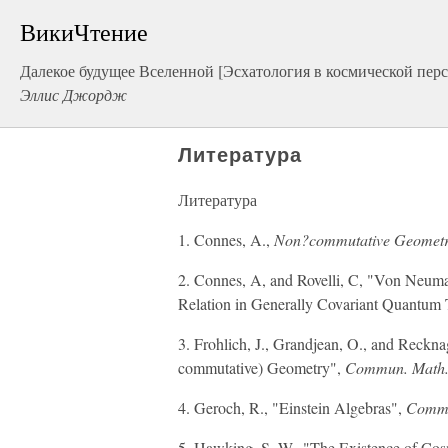
ВикиЧтение
Далекое будущее Вселенной [Эсхатология в космической перс
Эллис Джордж
Литература
Литература
1. Connes, A.,
Non?commutative Geomet
2. Connes, A, and Rovelli, C, "Von Ne
Relation in Generally Covariant Quantum 
3. Frohlich, J., Grandjean, O., and Rec
commutative) Geometry",
Commun. Math. 
4. Geroch, R., "Einstein Algebras",
Commu
5. Hawking, S. W., "The Existence of Co