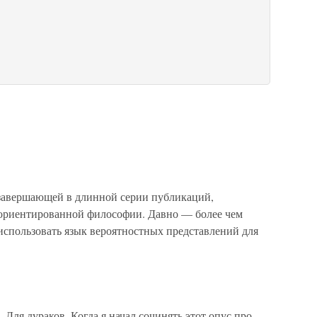
авершающей в длинной серии публикаций,
ориентированной философии. Давно — более чем
 использовать язык вероятностных представлений для
Для дураков. Когда я начал сочинять этот опус про