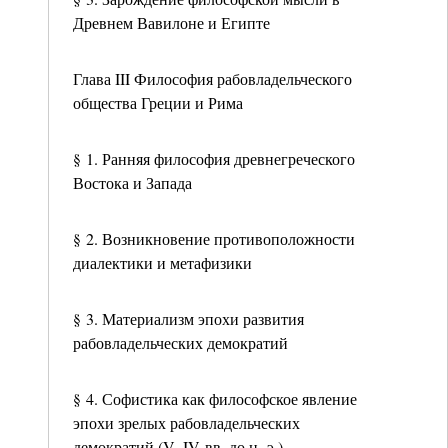
Древнем Вавилоне и Египте
Глава III Философия рабовладельческого
общества Греции и Рима
§ 1. Ранняя философия древнегреческого
Востока и Запада
§ 2. Возникновение противоположности
диалектики и метафизики
§ 3. Материализм эпохи развития
рабовладельческих демократий
§ 4. Софистика как философское явление
эпохи зрелых рабовладельческих
демократий (V–IV вв. до н. э.)