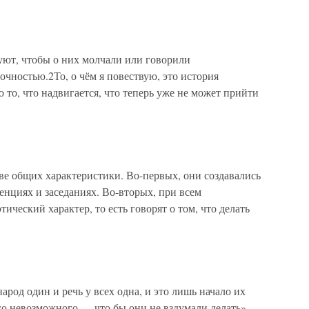
ют, чтобы о них молчали или говорили
рочностью.2То, о чём я повествую, это история
то, что надвигается, что теперь уже не может прийти
ве общих характеристики. Во-первых, они создавались
енциях и заседаниях. Во-вторых, при всем
тический характер, то есть говорят о том, что делать
од один и речь у всех одна, и это лишь начало их
его невозможного — что бы они не вздумали делать».