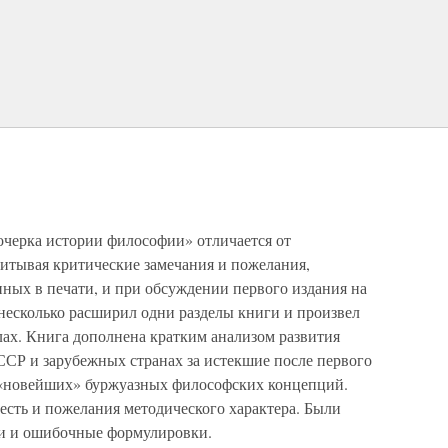
очерка истории философии» отличается от
читывая критические замечания и пожелания,
ных в печати, и при обсуждении первого издания на
несколько расширил одни разделы книги и произвел
лах. Книга дополнена кратким анализом развития
СР и зарубежных странах за истекшие после первого
й «новейших» буржуазных философских концепций.
есть и пожелания методического характера. Были
ти и ошибочные формулировки.