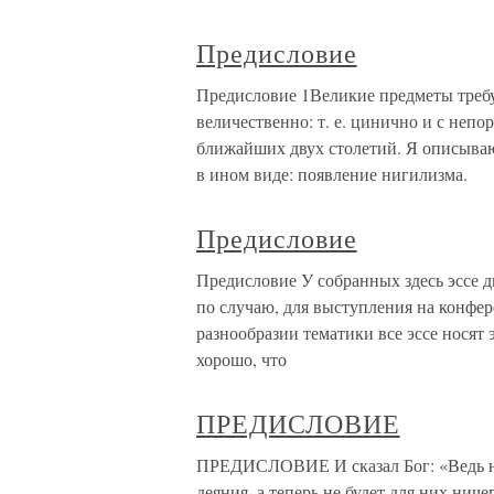
Предисловие
Предисловие 1Великие предметы требу
величественно: т. е. цинично и с непо
ближайших двух столетий. Я описываю 
в ином виде: появление нигилизма.
Предисловие
Предисловие У собранных здесь эссе д
по случаю, для выступления на конфер
разнообразии тематики все эссе носят э
хорошо, что
ПРЕДИСЛОВИЕ
ПРЕДИСЛОВИЕ И сказал Бог: «Ведь нар
деяния, а теперь не будет для них нич