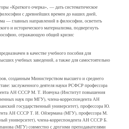
торы «Краткого очерка», — дать систематическое
философии с древнейших времен до наших дней,
зма — главных направлений в философии, осветить
кого и исторического материализма, подвергнуть
лософию, отражающую общий кризис
редназначен в качестве учебного пособия для
ысших учебных заведений, а также для самостоятельно
ров, созданным Министерством высшего и среднего
ставе: заслуженного деятеля науки РСФСР профессора
ндента АН СССР М. Т. Иовчука (Институт повышения
венных наук при МГУ), члена-корреспондента АН
анский государственный университет), профессора Ю.
ента АН СССР Т. И. Ойзермана (МГУ), профессора М.
нный университет), члена-корреспондента АН СССР Б.
ипанова (МГУ) совместно с другими преподавателями