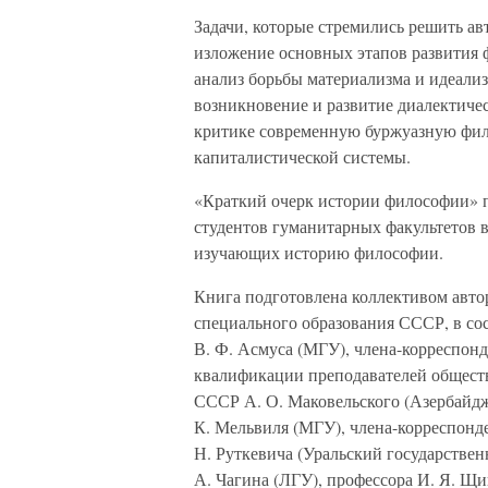
Задачи, которые стремились решить ав
изложение основных этапов развития 
анализ борьбы материализма и идеали
возникновение и развитие диалектичес
критике современную буржуазную фи
капиталистической системы.
«Краткий очерк истории философии» п
студентов гуманитарных факультетов в
изучающих историю философии.
Книга подготовлена коллективом авто
специального образования СССР, в со
В. Ф. Асмуса (МГУ), члена-корреспо
квалификации преподавателей общест
СССР А. О. Маковельского (Азербайдж
К. Мельвиля (МГУ), члена-корреспонд
Н. Руткевича (Уральский государстве
А. Чагина (ЛГУ), профессора И. Я. Щ