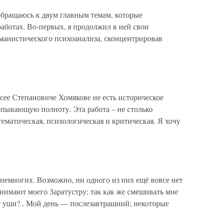
обращаюсь к двум главным темам, которые
аботах. Во-первых, я продолжил в ней свои
уманистического психоанализа, сконцентрировав
ее Степановиче Хомякове не есть историческое
рпывающую полноту. Эта работа – не столько
тематическая, психологическая и критическая. Я хочу
немногих. Возможно, ни одного из них ещё вовсе нет
онимают моего Заратустру; так как же смешивать мне
ат уши?.. Мой день — послезавтрашний; некоторые