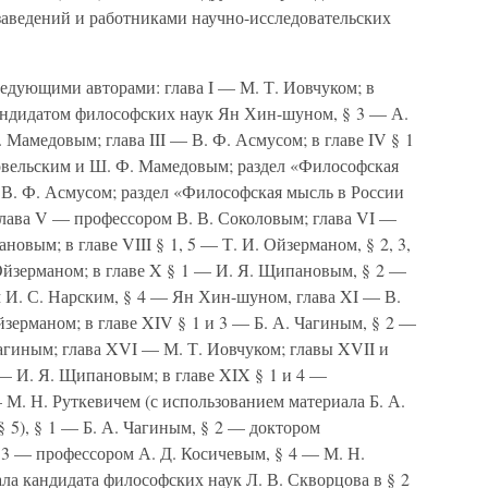
аведений и работниками научно-исследовательских
едующими авторами: глава I — М. Т. Иовчуком; в
кандидатом философских наук Ян Хин-шуном, § 3 — А.
Мамедовым; глава III — В. Ф. Асмусом; в главе IV § 1
вельским и Ш. Ф. Мамедовым; раздел «Философская
В. Ф. Асмусом; раздел «Философская мысль в России
лава V — профессором В. В. Соколовым; глава VI —
новым; в главе VIII § 1, 5 — Т. И. Ойзерманом, § 2, 3,
Ойзерманом; в главе X § 1 — И. Я. Щипановым, § 2 —
И. С. Нарским, § 4 — Ян Хин-шуном, глава XI — В.
йзерманом; в главе XIV § 1 и 3 — Б. А. Чагиным, § 2 —
агиным; глава XVI — М. Т. Иовчуком; главы XVII и
— И. Я. Щипановым; в главе XIX § 1 и 4 —
 М. Н. Руткевичем (с использованием материала Б. А.
§ 5), § 1 — Б. А. Чагиным, § 2 — доктором
 3 — профессором А. Д. Косичевым, § 4 — М. Н.
ла кандидата философских наук Л. В. Скворцова в § 2