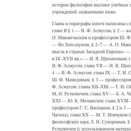
истории философии высших учебных з
учреждений, названными ниже.
Главы и параграфы книги написаны сл
главе II § 1 — В. Ф. Асмусом, § 2 — 
О. Маковельским и профессором Ш. Ф. 
— Ян Хин-шуном, § 2–7 — А. О. Мако
мысль в странах Западной Европы» — 
в IX–XVII вв.» — И. Я. Щипановым; г
В. Ф. Асмусом; глава VII — И. Я. Щипа
4 — В. Ф. Асмусом; глава IX — Т. И. 
Ш. Ф. Мамедовым, § 3 — профессором 
Ф. Асмусом; главы XII–XIII — Т. И. О
М, Н. Руткевичем; глава XV — Б. А. Ч
XXI — Ю. К. Мельвилем; глава XVIII 
профессором Г. С. Васецким, § 2 и 3 —
Чагина); глава XX — М. Т. Иовчуком (
философских наук Л. Н. Суворовым, §
Руткевичем (с использованием материа