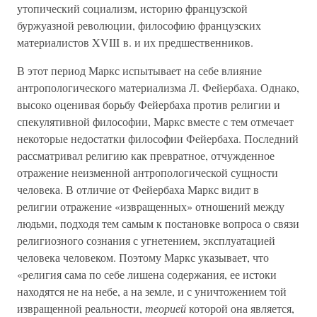
утопический социализм, историю французской
буржуазной революции, философию французских
материалистов XVIII в. и их предшественников.
В этот период Маркс испытывает на себе влияние
антропологического материализма Л. Фейербаха. Однако,
высоко оценивая борьбу Фейербаха против религии и
спекулятивной философии, Маркс вместе с тем отмечает
некоторые недостатки философии Фейербаха. Последний
рассматривал религию как превратное, отчужденное
отражение неизменной антропологической сущности
человека. В отличие от Фейербаха Маркс видит в
религии отражение «извращенных» отношений между
людьми, подходя тем самым к постановке вопроса о связи
религиозного сознания с угнетением, эксплуатацией
человека человеком. Поэтому Маркс указывает, что
«религия сама по себе лишена содержания, ее истоки
находятся не на небе, а на земле, и с уничтожением той
извращенной реальности,
теорией
которой она является,