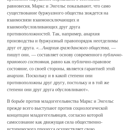
равновесия, Маркс и Энгельс показывают, что само
существование буржуазного общества зиждется на
взаимосвязи взаимоисключающих и
взаимообусловливающих друг друга
противоположностей. Так, например, анархия
производства и буржуазный правопорядок неотделимы
друг от друга.
«…Анархия гражданского общества,
—
пишут они, — составляет основу современного
публично-
правового состояния,
равно как публично-правовое
состояние, со своей стороны, является гарантией этой
анархии. Поскольку и в какой степени они
противоположны друг другу, постольку и в той же
степени они друг друга обусловливают».
В борьбе против младогегельянства Маркс и Энгельс
прежде всего выступают против социологической
концепции младогегельянцев, согласно которой
самосознание как движущая сила общественно-
исторического процесса осуществляет свою