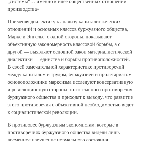
„системы“… именно к идее общественных отношений
производства».
Применяя диалектику к анализу капиталистических
отношений и основных классов буржуазного общества,
Маркс и Энгельс, с одной стороны, показывают
объективную закономерность классовой борьбы, а с
другой — выявляют основной закон материалистической
диалектики — единства и борьбы противоположностей.
В своей замечательной характеристике противоречий
между капиталом и трудом, буржуазией и пролетариатом
основоположники марксизма исследуют консервативную
и революционную стороны этого главного противоречия
буржуазного общества и приходят к выводу, что развитие
этого противоречия с объективной необходимостью ведет
к социалистической революции.
В противовес буржуазным экономистам, которые в
противоречиях буржуазного общества видели лишь
временное нарушение нормального состояния