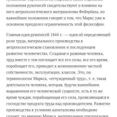
положения рукописей свидетельствуют о влиянии на
него антропологического материализма Фейербаха, но
важнейшие положения говорят о том, что Маркс уже в
основном преодолел ограниченность этой философии.
Главная идея рукописей 1844 г. — идея об определяющей
роли труда, материального производства в
антропологическом становлении и последующем
развитии человечества. Создавая и развивая человека,
труд вместе с тем поглощает все его силы, все его время,
порабощает его, приводит к возникновению частной
собственности, эксплуатации, классов. Это, по
терминологии Маркса, «отчужденный труд», т. е. такая
деятельность человека, которая, будучи важнейшим
выражением его человеческой сущности, есть в то же
время чуждая, порабощающая его сила, проявляющаяся в
господстве продукта труда над производителем. Развитие
производства в условиях капитализма необходимо
создает, по мнению Маркса, материальные предпосылки