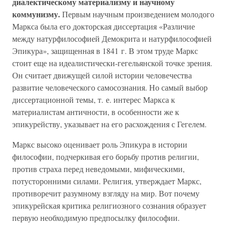
диалектическому материализму и научному
коммунизму.
Первым научным произведением молодого
Маркса была его докторская диссертация «Различие
между натурфилософией Демокрита и натурфилософией
Эпикура», защищенная в 1841 г. В этом труде Маркс
стоит еще на идеалистически-гегельянской точке зрения.
Он считает движущей силой истории человечества
развитие человеческого самосознания. Но самый выбор
диссертационной темы, т. е. интерес Маркса к
материалистам античности, в особенности же к
эпикурейству, указывает на его расхождения с Гегелем.
Маркс высоко оценивает роль Эпикура в истории
философии, подчеркивая его борьбу против религии,
против страха перед неведомыми, мифическими,
потусторонними силами. Религия, утверждает Маркс,
противоречит разумному взгляду на мир. Вот почему
эпикурейская критика религиозного сознания образует
первую необходимую предпосылку философии.