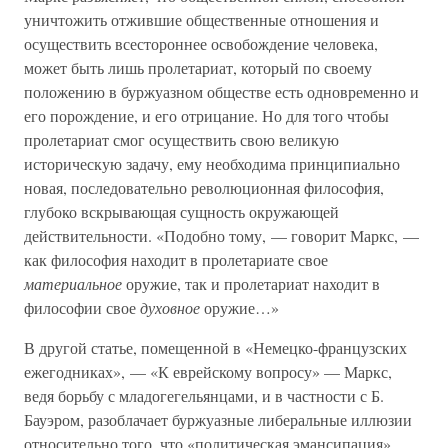
уничтожить отжившие общественные отношения и
осуществить всестороннее освобождение человека,
может быть лишь пролетариат, который по своему
положению в буржуазном обществе есть одновременно и
его порождение, и его отрицание. Но для того чтобы
пролетариат смог осуществить свою великую
историческую задачу, ему необходима принципиально
новая, последовательно революционная философия,
глубоко вскрывающая сущность окружающей
действительности. «Подобно тому, — говорит Маркс, —
как философия находит в пролетариате свое
материальное
оружие, так и пролетариат находит в
философии свое
духовное
оружие…»
В другой статье, помещенной в «Немецко-французских
ежегодниках», — «К еврейскому вопросу» — Маркс,
ведя борьбу с младогегельянцами, и в частности с Б.
Бауэром, разоблачает буржуазные либеральные иллюзии
относительно того, что «политическая эмансипация»