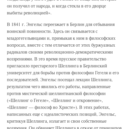
он получил от народа, и когда стекла в его дворце
выбиты революцией».
В 1841 г. Энгельс переезжает в Берлин для отбывания
воинской повинности. Здесь он связывается с
младогегельянцами и, примыкая к ним в философских
вопросах, вместе с тем отличается от этих буржуазных
радикалов своими революционно-демократическими
воззрениями. В это время прусское правительство
пригласило престарелого Шеллинга в Берлинский
университет для борьбы против философии Гегеля и его
последователей. Энгельс посещал лекции Шеллинга,
результатом чего явились его работы, направленные
против мистической шеллинтианской философии
(«Шеллинг о Гегеле», «Шеллинг и откровение»,
«Шеллинг — философ во Христе»). В этих работах,
написанных еще с идеалистических позиций, Энгельс,
критикуя Шеллинга, излагает и свои собственные
воззрения. Он обвиняет Шеллинга в отказе от принципов