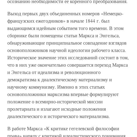
осознанию необходимости ее коренного преобразования.
Выход первых двух объединенных номеров «Немецко-
французских ежегодников» в начале 1844 г. был
выдающимся идейным событием того времени. В этом
сборнике были помещены статьи Маркса и Энгельса,
обнаруживающие принципиальное совпадение взглядов
основоположников научной идеологии рабочего класса.
Историческое значение этих исследований состоит в том,
что в них уже окончательно совершается переход Маркса
и Энгельса от идеализма и революционного
демократизма к диалектическому материализму и
научному коммунизму. Именно в этих статьях
основоположники марксизма впервые формулируют
положение о всемирно-исторической миссии
пролетариата и излагают исходные положения
диалектического и исторического материализма.
В работе Маркса «К критике гегелевской философии
права» наряду с критикой идеалистического понимания