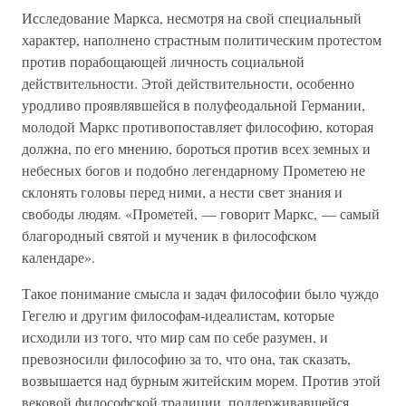
Исследование Маркса, несмотря на свой специальный
характер, наполнено страстным политическим протестом
против порабощающей личность социальной
действительности. Этой действительности, особенно
уродливо проявлявшейся в полуфеодальной Германии,
молодой Маркс противопоставляет философию, которая
должна, по его мнению, бороться против всех земных и
небесных богов и подобно легендарному Прометею не
склонять головы перед ними, а нести свет знания и
свободы людям. «Прометей, — говорит Маркс, — самый
благородный святой и мученик в философском
календаре».
Такое понимание смысла и задач философии было чуждо
Гегелю и другим философам-идеалистам, которые
исходили из того, что мир сам по себе разумен, и
превозносили философию за то, что она, так сказать,
возвышается над бурным житейским морем. Против этой
вековой философской традиции, поддерживавшейся