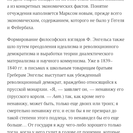
а из конкретных экономических фактов. Понятие
отчуждения наполняется Марксом новым, прежде всего
экономическим, содержанием, которого не было у Гегеля
и Фейербаха.
Формирование философских взглядов Ф. Энгельса также
шло путем преодоления идеализма и революционного
демократизма и выработки теории диалектического
материализма и научного коммунизма. Уже в 1839–
1840 гг. в письмах к школьным товарищам братьям
Греберам Энгельс выступает как убежденный
революционный демократ, враждебно относящийся к
прусской монархии. «Я, — заявляет он, — ненавижу его
(прусского короля. —
Авт.
) так, как кроме него
ненавижу, может быть, только еще двоих или троих; я
смертельно ненавижу его; и если бы я не презирал до
такой степени этого подлеца, то ненавидел бы его еще
больше… От государя я жду чего-либо хорошего только
тогда, когда у него гудит в голове от пощечин, которые