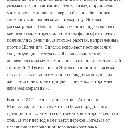
разума и науки, в антиинтеллектуализме, в проповеди
мистицизма, откровения, веры в бога и раболепного
служения монархическому государству. Энгельс
рассматривает Шеллинга как изменника идее свободы,
как человека, который хочет, чтобы философия и разум
подчинялись религии. В этих же работах, направленных
против Шеллинга, Энгельс вскрывает противоречия,
существующие в гегелевской философии между ее
диалектическим методом и консервативно-догматической
системой. У Гегеля, писал Энгельс, «принципы всегда
носят печать независимости и свободомыслия, выводы
же — этого никто не отрицает — нередко осторожны,
даже нелиберальны».
В конце 1842 г. Энгельс переехал в Англию, в
Манчестер, где стал служить на бумагопрядильном
предприятии, одним из собственников которого был его
отец. В этот период намечается переход Энгельса от
идеализма и революционного демократизма к