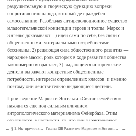
разрушительную и творческую функцию вопреки
сопротивлению народа, который-де враждебен
самосознанию. Разоблачая антиреволюционное существо
младогегельянской концепции героев и толпы, Маркс и
Энгельс доказывают: 1) идеи сами по себе, без связи с
общественными, материальными потребностями
бессильны; 2) решающая сила общественного развития —
народные массы, роль которых в ходе развития общества
закономерно возрастает; 3) выдающиеся исторические
деятели выражают конкретные общественные
потребности, интересы определенных классов, и именно
поэтому они действительно выдающиеся деятели.
Произведение Маркса и Энгельса «Святое семейство»
находится еще под сильным влиянием
антропологического материализма Фейербаха. Этим
объясняется, в частности, то, что они характеризуют
капиталистические общественные отношения как
←
→
§ 1. Исторические корни и теоретические источники марксизма
Глава XIII Развитие Марксом и Энгельсом диалектического и исторического материализма в период от революции 1848 г. до Парижской Коммуны
извращение человеческой природы, указывая, однако, на