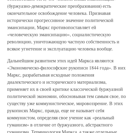
(буржуазно-демократические преобразования) есть
окончательное освобождение человека. Признавая
исторически прогрессивное значение политической
эмансипации, Маркс противопоставляет ей
«человеческую эмансипацию», социалистическую
революцию, уничтожающую частную собственность и
всякое угнетение и эксплуатацию человека вообще.
Дальнейшим развитием этих идей Маркса являются
«Экономическо-философские рукописи 1844 года». В них
Маркс, разрабатывая исходные положения
диалектического и исторического материализма,
применяет их в своей критике классической буржуазной
политической экономии, обосновывая тем самым свое, по
существу уже коммунистическое, мировоззрение. В этих
рукописях Маркс, правда, еще не называет себя
коммунистом, определяя свое учение как «реальный
гуманизм» в отличие от буржуазного, абстрактного
гуманизма. Терминология Маркса, а также отдельные