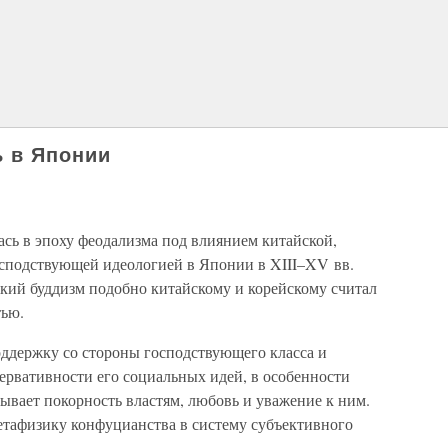
ь в Японии
сь в эпоху феодализма под влиянием китайской,
сподствующей идеологией в Японии в XIII–XV вв.
кий буддизм подобно китайскому и корейскому считал
тью.
ддержку со стороны господствующего класса и
ервативности его социальных идей, в особенности
сывает покорность властям, любовь и уважение к ним.
етафизику конфуцианства в систему субъективного