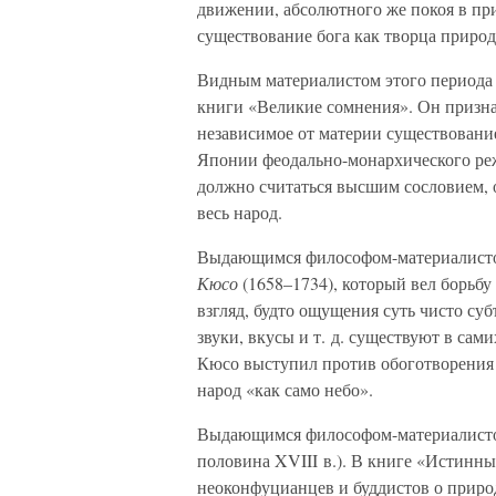
движении, абсолютного же покоя в при
существование бога как творца природ
Видным материалистом этого периода
книги «Великие сомнения». Он призна
независимое от материи существовани
Японии феодально-монархического режи
должно считаться высшим сословием, о
весь народ.
Выдающимся философом-материалисто
Кюсо
(1658–1734), который вел борьбу
взгляд, будто ощущения суть чисто су
звуки, вкусы и т. д. существуют в сам
Кюсо выступил против обоготворения 
народ «как само небо».
Выдающимся философом-материалисто
половина XVIII в.). В книге «Истинн
неоконфуцианцев и буддистов о природ