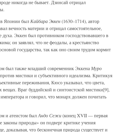
роде никогда не бывает. Дзинсай отрицал
ы.
 в Японии был
Кайбара Эккен
(1630–1714), автор
вал вечность материи и отрицал самостоятельное,
е духа. Эккен был противником господствовавшего в
ма; он заявлял, что не феодалы, а крестьянство
сновой государства, так как оно своим трудом кормит
м был также младший современник Эккена
Муро
 против мистики и субъективного идеализма. Критикуя
бъективные переживания, Кюсо указывал, что цвета,
их вещах. Враг буддийской и синтоистской мистики[9],
императора и говорил, что монарх должен почитать
м и атеистом был
Андо Сежи
(конец XVII — первая
ые законы природы» он подверг критике учения
е, доказывая, что бесконечная природа существует и