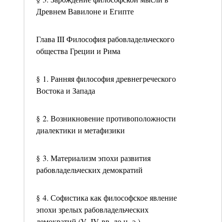
Древнем Вавилоне и Египте
Глава III Философия рабовладельческого
общества Греции и Рима
§ 1. Ранняя философия древнегреческого
Востока и Запада
§ 2. Возникновение противоположности
диалектики и метафизики
§ 3. Материализм эпохи развития
рабовладельческих демократий
§ 4. Софистика как философское явление
эпохи зрелых рабовладельческих
демократий (V–IV вв. до н. э.)