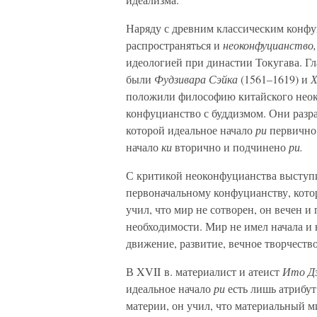
Наряду с древним классическим конфу
распространяться и
неоконфуцианство,
идеологией при династии Токугава. 
были
Фудзивара Сэйка
(1561–1619) и
Х
положили философию китайского неок
конфуцианство с буддизмом. Они разра
которой идеальное начало
ри
первично 
начало
ки
вторично и подчинено
ри.
С критикой неоконфуцианства выступ
первоначальному конфуцианству, кото
учил, что мир не сотворен, он вечен 
необходимости. Мир не имел начала и 
движение, развитие, вечное творчеств
В XVII в. материалист и атеист
Ито Д
идеальное начало
ри
есть лишь атрибут
материи, он учил, что материальный ми