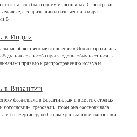
софской мысли было одним из основных. Своеобразие
человеке, его призвании и назначении в мире
ми.В
ь в Индии
дальные общественные отношения в Индии зародились
обеду нового способа производства обычно относят к
ульманами привело к распространению ислама и
ь в Византии
эпоху феодализма в Византии, как и в других странах,
й богословия», требовали, чтобы она обосновывала
ога и бессмертие души.Отцом христианской схоластики