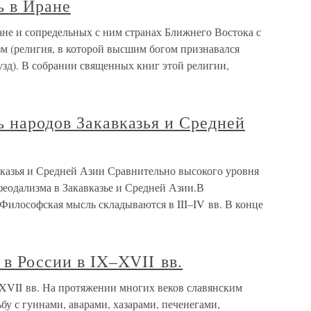
ь в Иране
ане и сопредельных с ним странах Ближнего Востока с
м (религия, в которой высшим богом признавался
узд). В собрании священных книг этой религии,
 народов Закавказья и Средней
вказья и Средней Азии Сравнительно высокого уровня
феодализма в Закавказье и Средней Азии.В
илософская мысль складываются в III–IV вв. В конце
 в России в IX–XVII вв.
–XVII вв. На протяжении многих веков славянским
у с гуннами, аварами, хазарами, печенегами,