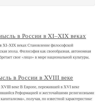
мысль в России в XI–XIX веках
и в XI–XIX веках Становление философской
ская эпоха. Философия как своеобразная, автономная
бретает свое «лицо» в мире национальной культуры,
сль в России в XVIII веке
 XVIII веке В Европе, пережившей в XVI веке
шившийся Реформацией и жесточайшими религиозными
 капитализма», получая, по известной характеристике