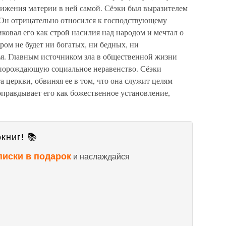
движения материи в ней самой. Сёэки был выразителем
Он отрицательно относился к господствующему
овал его как строй насилия над народом и мечтал о
ром не будет ни богатых, ни бедных, ни
я. Главным источником зла в общественной жизни
 порождающую социальное неравенство. Сёэки
 церкви, обвиняя ее в том, что она служит целям
правдывает его как божественное установление,
книг! 📚
писки в подарок
и наслаждайся