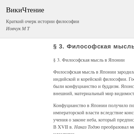
ВикиЧтение
Краткий очерк истории философии
Иовчук М Т
§ 3. Философская мысл
§ 3. Философская мысль в Японии
Философская мысль в Японии зародила
индийской и корейской философии. Го
были конфуцианство и буддизм. Японс
внешний, материальный мир видимос
Конфуцианство в Японии получило по
императорской власти вследствие конс
учения о законе неба, который предпи
В XVII в.
Наказ Тодзю
преобразовал м
идеализма.