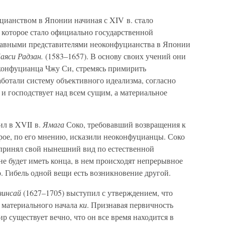
цианством в Японии начиная с XIV в. стало
которое стало официально государственной
Главными представителями неоконфуцианства в Японии
аяси Радзан.
(1583–1657). В основу своих учений они
онфуцианца Чжу Си, стремясь примирить
ботали систему объективного идеализма, согласно
и господствует над всем сущим, а материальное
ил в XVII в.
Ямага
Соко, требовавший возвращения к
рое, по его мнению, исказили неоконфуцианцы. Соко
и принял свой нынешний вид по естественной
не будет иметь конца, в нем происходят непрерывное
о. Гибель одной вещи есть возникновение другой.
зинсай
(1627–1705) выступил с утверждением, что
 материального начала
ки
. Признавая первичность
р существует вечно, что он все время находится в