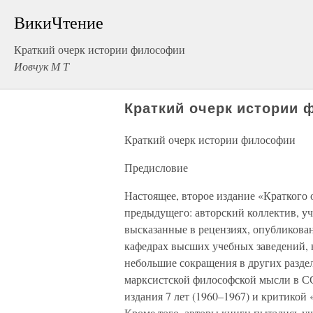
ВикиЧтение
Краткий очерк истории философии
Иовчук М Т
Краткий очерк истории
Краткий очерк истории философии
Предисловие
Настоящее, второе издание «Краткого 
предыдущего: авторский коллектив, у
высказанные в рецензиях, опубликован
кафедрах высших учебных заведений, 
небольшие сокращения в других разде
марксистской философской мысли в СС
издания 7 лет (1960–1967) и критико
Кроме того, авторы книги пытались уч