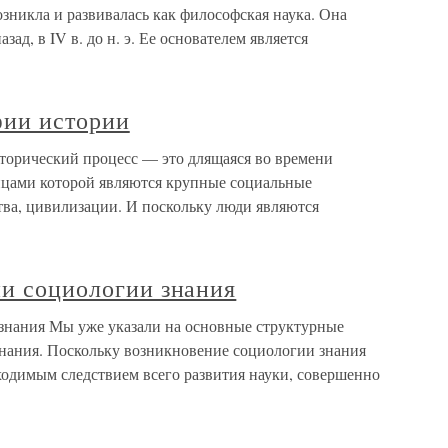
озникла и развивалась как философская наука. Она
зад, в IV в. до н. э. Ее основателем является
фии истории
торический процесс — это длящаяся во времени
ицами которой являются крупные социальные
тва, цивилизации. И поскольку люди являются
ии социологии знания
 знания Мы уже указали на основные структурные
нания. Поскольку возникновение социологии знания
одимым следствием всего развития науки, совершенно