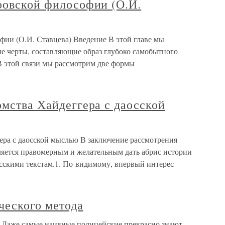
ровской философии (О.И.
фии (О.И. Ставцева) Введение В этой главе мы
е черты, составляющие образ глубоко самобытного
В этой связи мы рассмотрим две формы
омства Хайдеггера с даосской
гера с даосской мыслью В заключение рассмотрения
ляется правомерным и желательным дать абрис истории
осскими текстам.1. По-видимому, впервый интерес
ческого метода
а Даже самые наивные полицейские прекрасно знают,