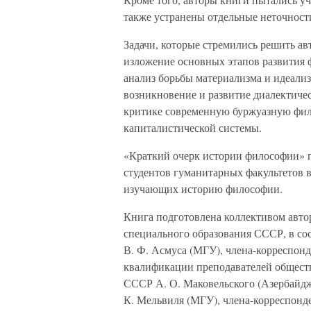
также устранены отдельные неточнос
Задачи, которые стремились решить ав
изложение основных этапов развития 
анализ борьбы материализма и идеали
возникновение и развитие диалектичес
критике современную буржуазную фи
капиталистической системы.
«Краткий очерк истории философии» п
студентов гуманитарных факультетов в
изучающих историю философии.
Книга подготовлена коллективом авто
специального образования СССР, в со
В. Ф. Асмуса (МГУ), члена-корреспо
квалификации преподавателей общест
СССР А. О. Маковельского (Азербайдж
К. Мельвиля (МГУ), члена-корреспонд