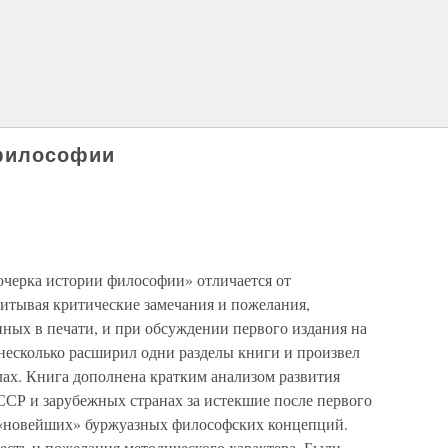
 философии
очерка истории философии» отличается от
читывая критические замечания и пожелания,
ных в печати, и при обсуждении первого издания на
несколько расширил одни разделы книги и произвел
лах. Книга дополнена кратким анализом развития
СР и зарубежных странах за истекшие после первого
й «новейших» буржуазных философских концепций.
есть и пожелания методического характера. Были