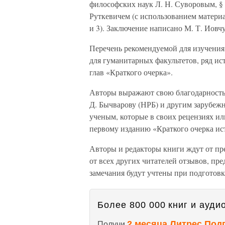
философских наук Л. Н. Суворовым, §
Руткевичем (с использованием материа
и 3). Заключение написано М. Т. Иовч
Перечень рекомендуемой для изучения
для гуманитарных факультетов, ряд ис
глав «Краткого очерка».
Авторы выражают свою благодарность 
Д. Бычварову (НРБ) и другим зарубеж
ученым, которые в своих рецензиях и
первому изданию «Краткого очерка и
Авторы и редакторы книги ждут от пр
от всех других читателей отзывов, пр
замечания будут учтены при подготов
Более 800 000 книг и аудио
2 месяца Литрес Под
Получи