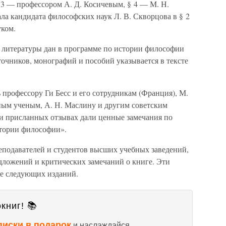
 3 — профессором А. Д. Косичевым, § 4 — М. Н.
ла кандидата философских наук Л. В. Скворцова в § 2
уком.
 литературы дан в программе по истории философии
точников, монографий и пособий указывается в тексте
профессору Ги Бесс и его сотрудникам (Франция), М.
ным ученым, А. Н. Маслину и другим советским
ли присланных отзывах дали ценные замечания по
стории философии».
еподавателей и студентов высших учебных заведений,
едложений и критических замечаний о книге. Эти
ке следующих изданий.
книг! 📚
писки в подарок
и наслаждайся