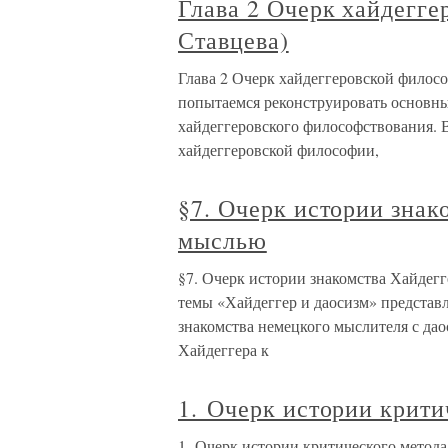
Глава 2 Очерк хайдегге
Ставцева)
Глава 2 Очерк хайдеггеровской филосо
попытаемся реконструировать основны
хайдеггеровского философствования. 
хайдеггеровской философии,
§7. Очерк истории знак
мыслью
§7. Очерк истории знакомства Хайдег
темы «Хайдеггер и даосизм» представ
знакомства немецкого мыслителя с да
Хайдеггера к
1. Очерк истории крити
1. Очерк истории критического метод