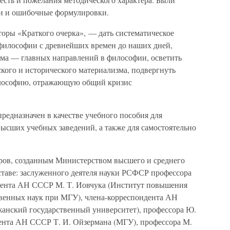
ти и ошибочные формулировки.
торы «Краткого очерка», — дать систематическое
философии с древнейших времен до наших дней,
зма — главных направлений в философии, осветить
кого и исторического материализма, подвергнуть
лософию, отражающую общий кризис
редназначен в качестве учебного пособия для
ысших учебных заведений, а также для самостоятельно
ров, созданным Министерством высшего и среднего
ставе: заслуженного деятеля науки РСФСР профессора
ндента АН СССР М. Т. Иовчука (Институт повышения
венных наук при МГУ), члена-корреспондента АН
анский государственный университет), профессора Ю.
ента АН СССР Т. И. Ойзермана (МГУ), профессора М.