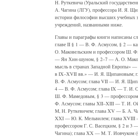
Н. Руткевича (Уральский государстве
А. Чагина (ЛГУ), профессора И. Я. Щ
истории философии высших учебных з
учреждений, названными ниже.
Главы и параграфы книги написаны сл
главе II § 1 — В. Ф. Асмусом, § 2 — 
О. Маковельским и профессором Ш. Ф. 
— Ян Хин-шуном, § 2–7 — А. О. Мако
мысль в странах Западной Европы» — 
в IX–XVII вв.» — И. Я. Щипановым; г
В. Ф. Асмусом; глава VII — И. Я. Щипа
4 — В. Ф. Асмусом; глава IX — Т. И. 
Ш. Ф. Мамедовым, § 3 — профессором 
Ф. Асмусом; главы XII–XIII — Т. И. О
М, Н. Руткевичем; глава XV — Б. А. Ч
XXI — Ю. К. Мельвилем; глава XVIII 
профессором Г. С. Васецким, § 2 и 3 —
Чагина); глава XX — М. Т. Иовчуком (