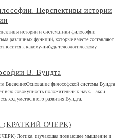
илософии. Перспективы истории
ии
спективы истории и систематики философии
ьма различных функций, которые вместе составляют
относится к какому-нибудь телеологическому
лософии В. Вундта
дта ВведениеОснование философской системы Вундта
ет всю совокупность положительных наук. Такой
есь ход умственного развития Вундта,
И (КРАТКИЙ ОЧЕРК)
ЕРК) Логика, изучающая познающее мышление и