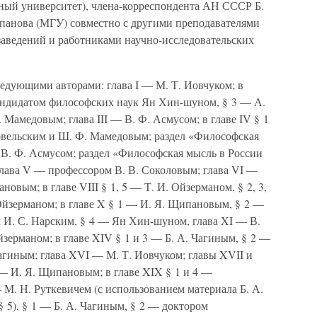
нный университет), члена-корреспондента АН СССР Б.
ипанова (МГУ) совместно с другими преподавателями
аведений и работниками научно-исследовательских
едующими авторами: глава I — М. Т. Иовчуком; в
кандидатом философских наук Ян Хин-шуном, § 3 — А.
Мамедовым; глава III — В. Ф. Асмусом; в главе IV § 1
вельским и Ш. Ф. Мамедовым; раздел «Философская
В. Ф. Асмусом; раздел «Философская мысль в России
лава V — профессором В. В. Соколовым; глава VI —
новым; в главе VIII § 1, 5 — Т. И. Ойзерманом, § 2, 3,
Ойзерманом; в главе X § 1 — И. Я. Щипановым, § 2 —
И. С. Нарским, § 4 — Ян Хин-шуном, глава XI — В.
йзерманом; в главе XIV § 1 и 3 — Б. А. Чагиным, § 2 —
агиным; глава XVI — М. Т. Иовчуком; главы XVII и
— И. Я. Щипановым; в главе XIX § 1 и 4 —
 М. Н. Руткевичем (с использованием материала Б. А.
§ 5), § 1 — Б. А. Чагиным, § 2 — доктором