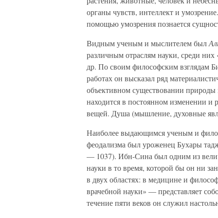
растения, животные, человек и небес
органы чувств, интеллект и умозрение
помощью умозрения познается сущнос
Видным ученым и мыслителем был
Ал
различным отраслям науки, среди них
др. По своим философским взглядам Б
работах он высказал ряд материалисти
объективном существовании природы и
находится в постоянном изменении и р
вещей. Душа (мышление, духовные явле
Наиболее выдающимся ученым и филос
феодализма был уроженец Бухары та
— 1037). Ибн-Сина был одним из вел
науки в то время, которой бы он ни з
в двух областях: в медицине и фило
врачебной науки» — представляет со
течение пяти веков он служил настольн