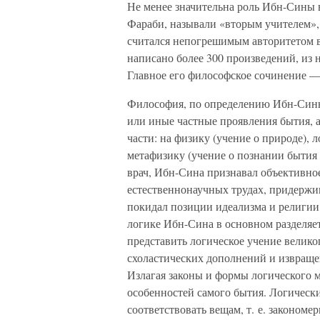
Не менее значительна роль Ибн-Сины в
Фараби, называли «вторым учителем»,
считался непогрешимым авторитетом 
написано более 300 произведений, из
Главное его философское сочинение —
Философия, по определению Ибн-Сины, 
или иные частные проявления бытия, 
части: на физику (учение о природе), 
метафизику (учение о познании бытия 
врач, Ибн-Сина признавал объективно
естественнонаучных трудах, придержив
покидал позиции идеализма и религии,
логике Ибн-Сина в основном разделяет
представить логическое учение великог
схоластических дополнений и извраще
Излагая законы и формы логического 
особенностей самого бытия. Логическ
соответствовать вещам, т. е. законом