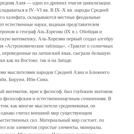
редняя Азия — один из древних очагов цивилизации.
кладываться в IV–VI вв. В IX–X вв. народы Средней
ого халифата, складываются местные феодальные
ают естественные науки, видным представителем
строном и географ
Аль-Хорезми
(IX в.). Обобщая и
бскую математику, Аль-Хорезми первый создал алгебру
ния «Астрономические таблицы», «Трактат о солнечных
е, переведенные на латинский язык, сыграли большую
и как на Востоке, так и на Западе.
ми мыслителями народов Средней Азии и Ближнего
аби, Бируни, Ибн-Сина.
й математик, врач и философ, был глубоким знатоком
го философским и естественнонаучным сочинениям. В
том; как многие мыслители средневековья, он
, однако считал внешний мир существующим
ъестественных сил. Материальный мир состоит, по
ел или элементов (простые элементы, минералы,