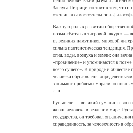
ценил человеческий разум и логическ
Заслуга Петрици состоит в том, что о
отстаивал самостоятельность философ
Важную роль в развитии общественно
поэма «Витязь в тигровой шкуре» — в
из великих памятников мировой литер
сильна пантеистическая тенденция. Пр
огня, воды, воздуха и земли; она вечн
«провидение» и упоминаются в поэме 
всего сущего». В природе и обществе г
человека обусловлены определенными 
занимают проблемы морали, основными
т. п.
Руставели — великий гуманист своего 
жизнь человека в реальном мире. Рус
государства, он требовал ограничения 
справедливость, за человечность в об