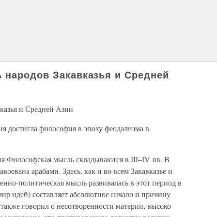
 народов Закавказья и Средней
вказья и Средней Азии
ия достигла философия в эпоху феодализма в
 Философская мысль складываются в III–IV вв. В
авоевана арабами. Здесь, как и во всем Закавказье и
нно-политическая мысль развивалась в этот период в
мир идей) составляет абсолютное начало и причину
 также говорил о несотворенности материи, высоко