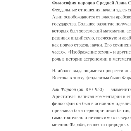
Философия народов Средней Азии.
С
Феодальные отношения начали здесь с
Азии освобождаются от власти арабск
государства. Большое развитие получ
которых был хорезмский математик, а
развивая индийскую, греческую и ара
как новую отрасль науки. Его сочине
часах», «Изображение земли» и други
роль в истории астрономии и математик
Наиболее выдающимися прогрессивны
Востока в эпоху феодализма были Фар
Аль-Фараби
(ок. 870–950) — знамениты
Аристотеля, написал комментарии к е
философии он был в основном идеалис
признавал бога первопричиной бытия
самостоятельно и независимо от сверх
мнению Фараби, из шести природных т