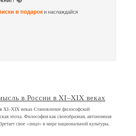
книг! 📚
писки в подарок
и наслаждайся
мысль в России в XI–XIX веках
и в XI–XIX веках Становление философской
ская эпоха. Философия как своеобразная, автономная
бретает свое «лицо» в мире национальной культуры,