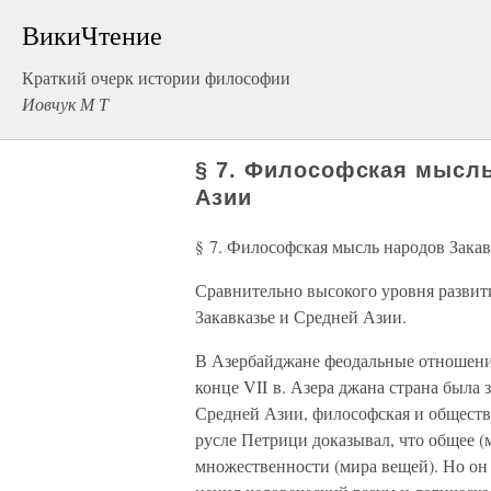
ВикиЧтение
Краткий очерк истории философии
Иовчук М Т
§ 7. Философская мысль
Азии
§ 7. Философская мысль народов Зака
Сравнительно высокого уровня развит
Закавказье и Средней Азии.
В Азербайджане феодальные отношения
конце VII в. Азера джана страна была з
Средней Азии, философская и обществе
русле Петрици доказывал, что общее (
множественности (мира вещей). Но он