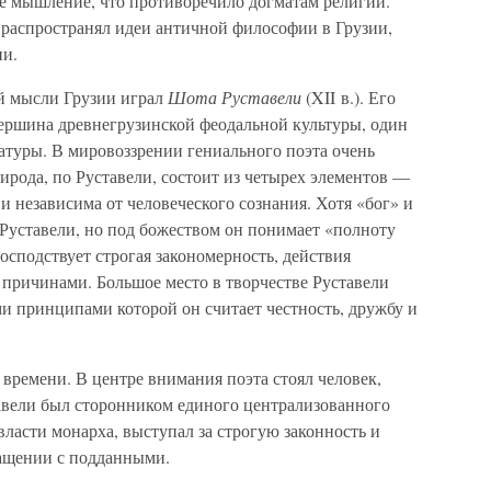
ое мышление, что противоречило догматам религии.
н распространял идеи античной философии в Грузии,
ии.
й мысли Грузии играл
Шота Руставели
(XII в.). Его
ершина древнегрузинской феодальной культуры, один
атуры. В мировоззрении гениального поэта очень
ирода, по Руставели, состоит из четырех элементов —
а и независима от человеческого сознания. Хотя «бог» и
Руставели, но под божеством он понимает «полноту
осподствует строгая закономерность, действия
причинами. Большое место в творчестве Руставели
 принципами которой он считает честность, дружбу и
времени. В центре внимания поэта стоял человек,
тавели был сторонником единого централизованного
власти монарха, выступал за строгую законность и
ращении с подданными.