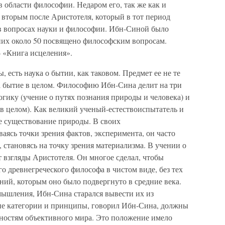
 области философии. Недаром его, так же как и
 вторым после Аристотеля, который в тот период
в вопросах науки и философии. Ибн-Синой было
 них около 50 посвящено философским вопросам.
 «Книга исцеления».
есть наука о бытии, как таковом. Предмет ее не те
а бытие в целом. Философию Ибн-Сина делит на три
логику (учение о путях познания природы и человека) и
в целом). Как великий ученый-естествоиспытатель и
е существование природы. В своих
аясь точки зрения фактов, эксперимента, он часто
 становясь на точку зрения материализма. В учении о
 взгляды Аристотеля. Он многое сделал, чтобы
о древнегреческого философа в чистом виде, без тех
ний, которым оно было подвергнуто в средние века.
мышления, Ибн-Сина старался вывести их из
ие категории и принципы, говорил Ибн-Сина, должны
ерностям объективного мира. Это положение имело