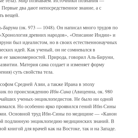
ные тела). Мир познаваем. Источники познания —
. Первые два дают непосредственное знание, а с
ть вещей.
ь-Бируни
(ок. 973 — 1048). Он написал много трудов по
 «Хронология древних народов», «Описание Индии» и
ируни был идеалистом, но в своих естественнонаучных
ческих идей. Как ученый, он не сомневался в
 ее закономерностей. Природа, говорил Аль-Бируни,
азвитии. Материя сама создает и изменяет форму
ния) суть свойства тела.
офом Средней Азии, а также Ирана в эпоху
джик по происхождению
Ибн-Сина
(Авиценна, ок. 980
ичайших ученых-энциклопедистов. Не было ни одной
анимался. Но особенно ярко проявился гений Ибн-Сины
софии. Основной труд Ибн-Сины по медицине — «Канон
бой подлинную энциклопедию медицинских знаний. В
ой книгой для врачей как на Востоке, так и на Западе.