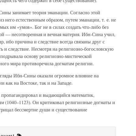
ущность чего содержит в себе существование).
Сины занимает теория эманации. Согласно этой
из него естественным образом, путем эманации, т. е. не
мых им «умов». Бог не в силах создать что-либо без
ой — несотворенная и вечная материя. Ибн-Сина учил,
ир, ибо причина и следствие всегда связаны друг с
ть и следствие. Несмотря на религиозно-богословскую
 подрывала основу религиозно-мистической
ьного мира противоречила догматам религии.
згляды Ибн-Сины оказали огромное влияние на
 как на Востоке, так и на Западе.
и пропагандировал и выдающийся математик,
ям
(1040–1123). Он критиковал религиозные догматы и
отрицал бессмертие души и существование