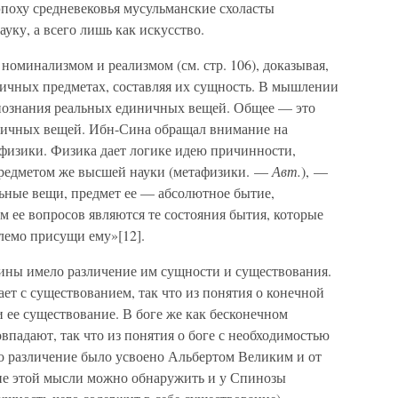
 эпоху средневековья мусульманские схоласты
ауку, а всего лишь как искусство.
оминализмом и реализмом (см. стр. 106), доказывая,
ничных предметах, составляя их сущность. В мышлении
 познания реальных единичных вещей. Общее — это
иничных вещей. Ибн-Сина обращал внимание на
афизики. Физика дает логике идею причинности,
Предметом же высшей науки (метафизики. —
Авт.
), —
ьные вещи, предмет ее — абсолютное бытие,
 ее вопросов являются те состояния бытия, которые
лемо присущи ему»[12].
ины имело различение им сущности и существования.
ет с существованием, так что из понятия о конечной
 ее существование. В боге же как бесконечном
впадают, так что из понятия о боге с необходимостью
о различение было усвоено Альбертом Великим и от
ие этой мысли можно обнаружить и у Спинозы