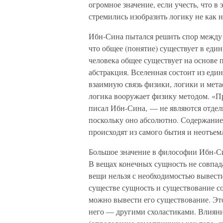
огромное значение, если учесть, что в
стремились изобразить логику не как н
Ибн-Сина пытался решить спор между н
что общее (понятие) существует в еди
человека общее существует на основе
абстракция. Вселенная состоит из ед
взаимную связь физики, логики и мет
логика вооружает физику методом. «
писал Ибн-Сина, — не являются отдел
поскольку оно абсолютно. Содержанием
происходят из самого бытия и неотъем
Большое значение в философии Ибн-С
В вещах конечных сущность не совпада
вещи нельзя с необходимостью вывести
существе сущность и существование со
можно вывести его существование. Эт
него — другими схоластиками. Влиян