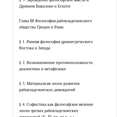
Древнем Вавилоне и Египте
Глава III Философия рабовладельческого
общества Греции и Рима
§ 1. Ранняя философия древнегреческого
Востока и Запада
§ 2. Возникновение противоположности
диалектики и метафизики
§ 3. Материализм эпохи развития
рабовладельческих демократий
§ 4. Софистика как философское явление
эпохи зрелых рабовладельческих
демократий (V–IV вв. до н. э.)