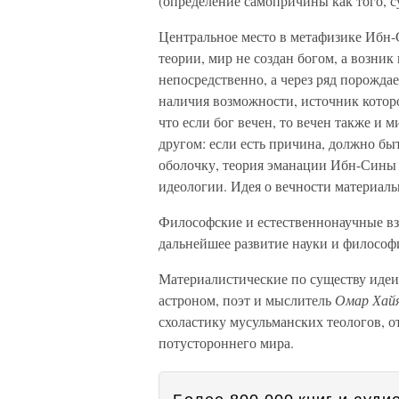
(определение самопричины как того, с
Центральное место в метафизике Ибн-
теории, мир не создан богом, а возник 
непосредственно, а через ряд порождае
наличия возможности, источник котор
что если бог вечен, то вечен также и м
другом: если есть причина, должно бы
оболочку, теория эманации Ибн-Сины
идеологии. Идея о вечности материал
Философские и естественнонаучные в
дальнейшее развитие науки и философии
Материалистические по существу иде
астроном, поэт и мыслитель
Омар Хай
схоластику мусульманских теологов, 
потустороннего мира.