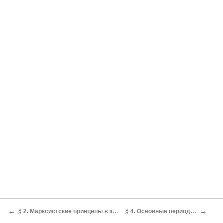
←
→
§ 2. Марксистские принципы в применении к истории философии
§ 4. Основные периоды развития философии