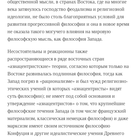
общественной мысли, в странах Востока, где на многие
века затянулось господство феодализма и религиозной
идеологии, не было столь благоприятных условий для
развития прогрессивной философии и она в новое время
не оказала такого могучего влияния на мировую
философскую мысль, как философия Запада.
Несостоятельны и реакционны также
распространяющиеся в ряде восточных стран
«азиацентристские» теории, согласно которым только на
Востоке развивалась подлинная философия, тогда как
Запад погряз в «рационализме» и был чужд религиозно-
этических учений (в которых «азиацентристы» видят
суть философии); не имеет под собой основания и
утверждение «азиацентристов» о том, что крупнейшие
философские течения Запада (в том числе французский
материализм, классическая немецкая философия) и даже
марксизм имеют своим источником философию
Конфуция и другие идеалистические учения Древнего