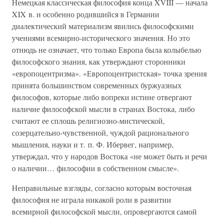
Немецкая классическая философия конца XVIII — начала
XIX в. и особенно родившийся в Германии
диалектический материализм явились философскими
учениями всемирно-исторического значения. Но это
отнюдь не означает, что только Европа была колыбелью
философского знания, как утверждают сторонники
«европоцентризма». «Европоцентристская» точка зрения
принята большинством современных буржуазных
философов, которые либо вопреки истине отвергают
наличие философской мысли в странах Востока, либо
считают ее сплошь религиозно-мистической,
созерцательно-чувственной, чуждой рационального
мышления, науки и т. п. Ф. Ибервег, например,
утверждал, что у народов Востока «не может быть и речи
о наличии… философии в собственном смысле».
Неправильные взгляды, согласно которым восточная
философия не играла никакой роли в развитии
всемирной философской мысли, опровергаются самой