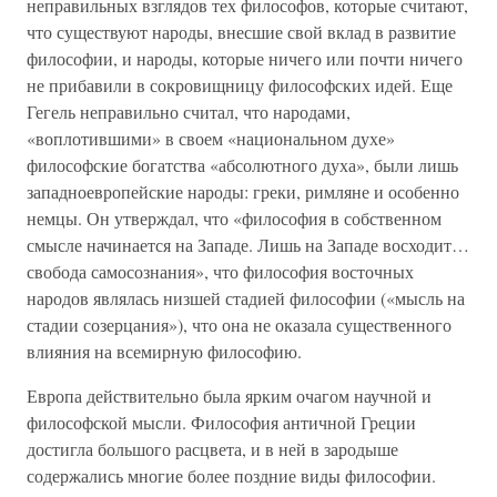
неправильных взглядов тех философов, которые считают,
что существуют народы, внесшие свой вклад в развитие
философии, и народы, которые ничего или почти ничего
не прибавили в сокровищницу философских идей. Еще
Гегель неправильно считал, что народами,
«воплотившими» в своем «национальном духе»
философские богатства «абсолютного духа», были лишь
западноевропейские народы: греки, римляне и особенно
немцы. Он утверждал, что «философия в собственном
смысле начинается на Западе. Лишь на Западе восходит…
свобода самосознания», что философия восточных
народов являлась низшей стадией философии («мысль на
стадии созерцания»), что она не оказала существенного
влияния на всемирную философию.
Европа действительно была ярким очагом научной и
философской мысли. Философия античной Греции
достигла большого расцвета, и в ней в зародыше
содержались многие более поздние виды философии.