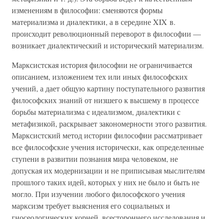
изменениям в философии: сменяются формы
материализма и диалектики, а в середине XIX в.
происходит революционный переворот в философии —
возникает диалектический и исторический материализм.
Марксистская история философии не ограничивается
описанием, изложением тех или иных философских
учений, а дает общую картину поступательного развития
философских знаний от низшего к высшему в процессе
борьбы материализма с идеализмом, диалектики с
метафизикой, раскрывает закономерности этого развития.
Марксистский метод истории философии рассматривает
все философские учения исторически, как определенные
ступени в развитии познания мира человеком, не
допуская их модернизации и не приписывая мыслителям
прошлого таких идей, которых у них не было и быть не
могло. При изучении любого философского учения
марксизм требует выяснения его социальных и
гносеологических корней, всестороннего исследования и