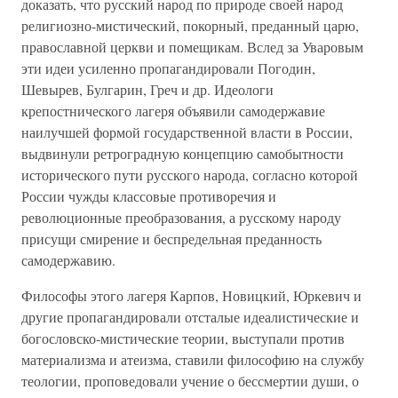
доказать, что русский народ по природе своей народ
религиозно-мистический, покорный, преданный царю,
православной церкви и помещикам. Вслед за Уваровым
эти идеи усиленно пропагандировали Погодин,
Шевырев, Булгарин, Греч и др. Идеологи
крепостнического лагеря объявили самодержавие
наилучшей формой государственной власти в России,
выдвинули ретроградную концепцию самобытности
исторического пути русского народа, согласно которой
России чужды классовые противоречия и
революционные преобразования, а русскому народу
присущи смирение и беспредельная преданность
самодержавию.
Философы этого лагеря Карпов, Новицкий, Юркевич и
другие пропагандировали отсталые идеалистические и
богословско-мистические теории, выступали против
материализма и атеизма, ставили философию на службу
теологии, проповедовали учение о бессмертии души, о