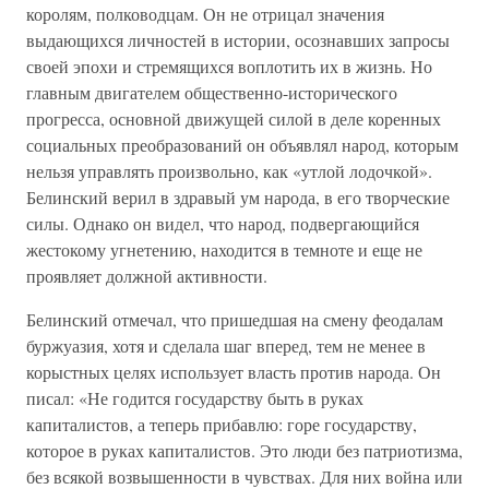
королям, полководцам. Он не отрицал значения
выдающихся личностей в истории, осознавших запросы
своей эпохи и стремящихся воплотить их в жизнь. Но
главным двигателем общественно-исторического
прогресса, основной движущей силой в деле коренных
социальных преобразований он объявлял народ, которым
нельзя управлять произвольно, как «утлой лодочкой».
Белинский верил в здравый ум народа, в его творческие
силы. Однако он видел, что народ, подвергающийся
жестокому угнетению, находится в темноте и еще не
проявляет должной активности.
Белинский отмечал, что пришедшая на смену феодалам
буржуазия, хотя и сделала шаг вперед, тем не менее в
корыстных целях использует власть против народа. Он
писал: «Не годится государству быть в руках
капиталистов, а теперь прибавлю: горе государству,
которое в руках капиталистов. Это люди без патриотизма,
без всякой возвышенности в чувствах. Для них война или