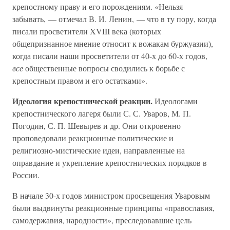
крепостному праву и его порождениям. «Нельзя
забывать, — отмечал В. И. Ленин, — что в ту пору, когда
писали просветители XVIII века (которых
общепризнанное мнение относит к вожакам буржуазии),
когда писали наши просветители от 40-х до 60-х годов,
все
общественные вопросы сводились к борьбе с
крепостным правом и его остатками».
Идеология крепостнической реакции.
Идеологами
крепостнического лагеря были С. С. Уваров, М. П.
Погодин, С. П. Шевырев и др. Они откровенно
проповедовали реакционные политические и
религиозно-мистические идеи, направленные на
оправдание и укрепление крепостнических порядков в
России.
В начале 30-х годов министром просвещения Уваровым
были выдвинуты реакционные принципы «православия,
самодержавия, народности», преследовавшие цель