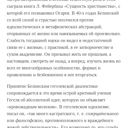
сыграла книга Л. Фейербаха «Сущность христианства», с
которой его познакомил Огарев. В 40-х годах Белинский
со всей силой и страстью ополчился против
идеалистических и метафизических абстракций,
оторванных от жизни или навязываемых ей произвольно.
Слабость тогдашней науки он видел в недостаточной
связи ее с жизнью, с практикой, в ее затворничестве и
сухом академизме. Он призывал жить не прошлым, а
настоящим, смотреть не назад, а вперед, изучать жизнь во
всех ее многообразных особенностях, формах и
проявлениях и безбоязненно в нее вторгаться.
Принятие Белинским гегелевской диалектики
сопровождается в это время острой критикой учения
Гегеля об абсолютной идее, которую он объявляет
«кровожадным молохом». В гегелевском идеализме,
писал он, «так много кастратского, т. е.
созерцательного
или
философского,
противоположного и враждебного
живой действительности». Его возмущает то, что судьба