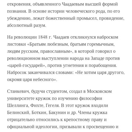
откровения, объявленного Чаадаевым высшей формой
познания. В основе истории человеческого рода, по его
убеждению, лежат божественный промысел, провидение,
абсолютный разум.
На революции 1848 г. Чаадаев откликнулся наброском
листовки «Братьям любезным, братьям горемычным,
людям русским, православным», в которой говорил о
революционном выступлении народа на Западе против
«царей-государей», против угнетения и порабощения.
Набросок заканчивался словами: «Не хотим царя другого,
окромя царя небесного».
Станкевич, будучи студентом, создал в Московском
университете кружок по изучению философии
Шеллинга, Фихте, Гегеля. В этот кружок входили
Белинский, Боткин, Бакунин и др. Члены кружка
отрицательно относились к крепостному праву и
официальной идеологии, призывали к просвещению и