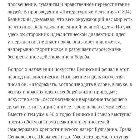
просвещение, гуманизм и нравственное перевоспитание
людей. В произведении «Литературные мечтания» (1834)
Белинский доказывал, что весь окружающий нас мир есть
не что иное, как «дыхание единой, вечной идеи». Но уже
здесь он сторонник идеалистической диалектики; идея,
утверждал он, не знает покоя, она живет и движется,
непрерывно творит новое и разрушает старое; жизнь —
беспрестанное действование и борьба.
Вопрос о назначении искусства Белинский решал в этот
период идеалистически. Назначение и цель искусства,
писал он, «изображать, воспроизводить в слове, в звуке, в
чертах и красках идею всеобщей жизни природы»;
искусство есть «бессознательное выражение творящего
духа» (т. е. интуиции) и имеет свою цель в самом себе.
Вместе с тем уже в 30-х годах Белинский смело выступал
против обскурантизма реакционных писателей
самодержавно-крепостнического лагеря Булгарина. Греча,
Сенковского, Шевырева и др. Уже в это время, отступая