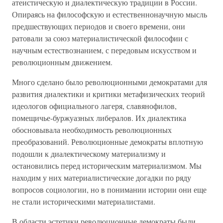
атеистическую и диалектическую традиции в России.
Опираясь на философскую и естественнонаучную мысль
предшествующих периодов и своего времени, они
ратовали за союз материалистической философии с
научным естествознанием, с передовым искусством и
революционным движением.
Много сделано было революционными демократами для
развития диалектики и критики метафизических теорий
идеологов официального лагеря, славянофилов,
помещичье-буржуазных либералов. Их диалектика
обосновывала необходимость революционных
преобразований. Революционные демократы вплотную
подошли к диалектическому материализму и
остановились перед историческим материализмом. Мы
находим у них материалистические догадки по ряду
вопросов социологии, но в понимании истории они еще
не стали историческими материалистами.
В области эстетики революционные демократы были