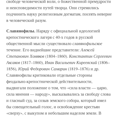
свободе человеческой воли, о божественной премудрости
и неисповедимости путей творца. Они стремились
подчинить науку религиозным догматам, посеять неверие
в человеческий разум.
Славянофилы.
Наряду с официальной идеологией
крепостнического лагеря с 40-х годов в русской
общественной мысли существовало
славянофильское
течение. Его виднейшие представители:
Алексей
Степанович Хомяков
(1804–1860).
Константин Сергеевич
Аксаков
(1817–1860),
Иван Васильевич Киреевский
(1806–
1856),
Юрий Федорович Самарин
(1819–1876) и др.
Славянофилы критиковали отдельные стороны
феодально-крепостнической действительности,
выдвигали положение о том, что «сила власти — царю,
сила мнения — народу», высказывались за свободу слова
и гласный суд, за созыв земского собора, который имел
бы совещательный голос, и освобождение крестьян
«сверху», с выкупом и небольшим наделом земли. В