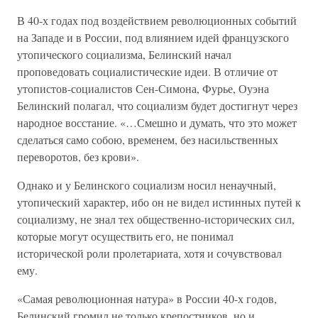
В 40-х годах под воздействием революционных событий
на Западе и в России, под влиянием идей французского
утопического социализма, Белинский начал
проповедовать социалистические идеи. В отличие от
утопистов-социалистов Сен-Симона, Фурье, Оуэна
Белинский полагал, что социализм будет достигнут через
народное восстание. «…Смешно и думать, что это может
сделаться само собою, временем, без насильственных
переворотов, без крови».
Однако и у Белинского социализм носил ненаучный,
утопический характер, ибо он не видел истинных путей к
социализму, не знал тех общественно-исторических сил,
которые могут осуществить его, не понимал
исторической роли пролетариата, хотя и сочувствовал
ему.
«Самая революционная натура» в России 40-х годов,
Белинский громил не только крепостников, но и