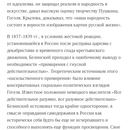
от идеализма, он защищал реализм и народность в
искусстве, давал высокую оценку творчеству Пушкина,
Гоголя, Крылова, доказывал, что «наша народность
состоит в верности изображения картин русской жизни».
В 1837–1839 гг., в условиях жестокой реакции,
установившейся в России после расправы царизма с
декабристами и временного спада крестьянского
движения, Белинский приходил к ошибочному выводу о
необходимости «примирения с гнусной
действительностью». Теоретическим источником этого
«насильственного примирения» было влияние
консервативных социально-политических взглядов
Гегеля. Известное положение немецкого мыслителя «Все
действительное разумно, все разумное действительно»
Белинский истолковал тогда крайне односторонне, в
смысле оправдания самодержавия в России как
исторически себя будто бы еще не исчерпавшего и
способного выполнять еще функции просвещения. Свое