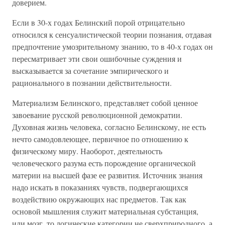
доверием.
Если в 30-х годах Белинский порой отрицательно
относился к сенсуалистической теории познания, отдавая
предпочтение умозрительному знанию, то в 40-х годах он
пересматривает эти свои ошибочные суждения и
высказывается за сочетание эмпирического и
рационального в познании действительности.
Материализм Белинского, представляет собой ценное
завоевание русской революционной демократии.
Духовная жизнь человека, согласно Белинскому, не есть
нечто самодовлеющее, первичное по отношению к
физическому миру. Наоборот, деятельность
человеческого разума есть порождение органической
материи на высшей фазе ее развития. Источник знания
надо искать в показаниях чувств, подвергающихся
воздействию окружающих нас предметов. Так как
основой мышления служит материальная субстанция,
или мозг, то логические категории не сверхприродного, а