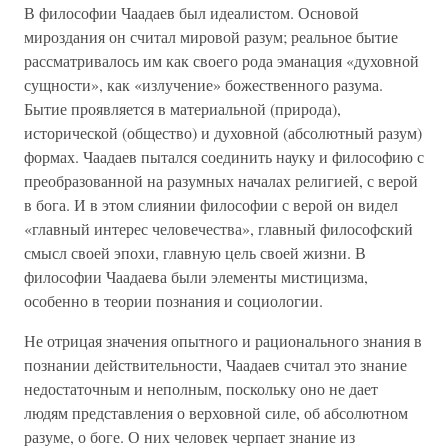
В философии Чаадаев был идеалистом. Основой
мироздания он считал мировой разум; реальное бытие
рассматривалось им как своего рода эманация «духовной
сущности», как «излучение» божественного разума.
Бытие проявляется в материальной (природа),
исторической (общество) и духовной (абсолютный разум)
формах. Чаадаев пытался соединить науку и философию с
преобразованной на разумных началах религией, с верой
в бога. И в этом слиянии философии с верой он видел
«главный интерес человечества», главный философский
смысл своей эпохи, главную цель своей жизни. В
философии Чаадаева были элементы мистицизма,
особенно в теории познания и социологии.
Не отрицая значения опытного и рационального знания в
познании действительности, Чаадаев считал это знание
недостаточным и неполным, поскольку оно не дает
людям представления о верховной силе, об абсолютном
разуме, о боге. О них человек черпает знание из