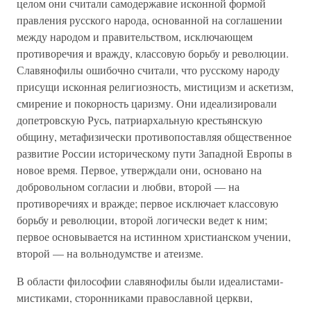
целом они считали самодержавие исконной формой
правления русского народа, основанной на соглашении
между народом и правительством, исключающем
противоречия и вражду, классовую борьбу и революции.
Славянофилы ошибочно считали, что русскому народу
присущи исконная религиозность, мистицизм и аскетизм,
смирение и покорность царизму. Они идеализировали
допетровскую Русь, патриархальную крестьянскую
общину, метафизически противопоставляя общественное
развитие России историческому пути Западной Европы в
новое время. Первое, утверждали они, основано на
добровольном согласии и любви, второй — на
противоречиях и вражде; первое исключает классовую
борьбу и революции, второй логически ведет к ним;
первое основывается на истинном христианском учении,
второй — на вольнодумстве и атеизме.
В области философии славянофилы были идеалистами-
мистиками, сторонниками православной церкви,