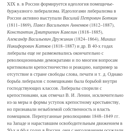
XIX в. в России формируется идеология помещичье-
буржуазного либерализма. Идеологами либерализма в
России активно выступали
Василий Петрович Боткин
(1811–1869),
Павел Васильевич Анненков
(1812–1887),
Константин Дмитриевич Кавелин
(1818–1885),
Александр Васильевич Дружинин
(1824–1864),
Михаил
Никифорович Катков
(1818–1887) и др. В 40-х годах
либералы еще не размежевались окончательно с
революционными демократами и по многим вопросам
критиковали крепостничество и реакцию, например за
отсутствие в стране свободы слова, печати и т. д. Однако
борьба либералов с помещиками была борьбой внутри
господствующих классов. Либералы спорили с
крепостниками, как отмечал В. И. Ленин, исключительно
из-за меры и формы уступок крепостному крестьянству,
но признавали незыблемой собственность и власть
помещиков. Перепуганные революциями 1848–1849 гг.
на Западе и нараставшим освободительным движением в
50-х и 60-х годах в России, они с негодованием осуждали