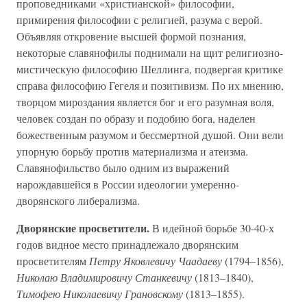
проповедниками «христианской» философии,
примирения философии с религией, разума с верой.
Объявляя откровение высшей формой познания,
некоторые славянофилы поднимали на щит религиозно-
мистическую философию Шеллинга, подвергая критике
справа философию Гегеля и позитивизм. По их мнению,
творцом мироздания является бог и его разумная воля,
человек создан по образу и подобию бога, наделен
божественным разумом и бессмертной душой. Они вели
упорную борьбу против материализма и атеизма.
Славянофильство было одним из выражений
нарождавшейся в России идеологии умеренно-
дворянского либерализма.
Дворянские просветители.
В идейной борьбе 30-40-х
годов видное место принадлежало дворянским
просветителям
Петру Яковлевичу Чаадаеву
(1794–1856),
Николаю Владимировичу Станкевичу
(1813–1840),
Тимофею Николаевичу Грановскому
(1813–1855).