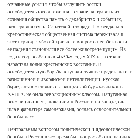
отчаянные усилия, чтобы заглушить ростки
освободительного движения в стране, вытравить из
сознания общества память о декабристах и событиях,
разыгравшихся на Сенатской площади. Но феодально-
крепостническая общественная система переживала в
этот период глубокий кризис, и вопрос о неизбежности
ее падения становился все более животрепещущим. Из
года в год, особенно в 40-50-х годах XIX в., в стране
нарастала волна крестьянских восстаний. В
освободительную борьбу вступали лучшие представители
разночинной и дворянской интеллигенции. Русская
буржуазия в отличие от французской буржуазии конца
XVIII в. не была революционным классом. Напуганная
революционным движением в России и на Западе, она
шла в фарватере самодержавия, боялась освободительной
борьбы масс.
Центральным вопросом политической и идеологической
борьбы в России в это время был вопрос об отношении к