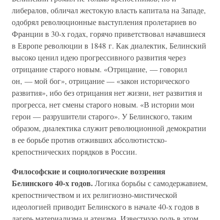
либералов, обличал жестокую власть капитала на Западе,
одобрял революционные выступления пролетариев во
Франции в 30-х годах, горячо приветствовал начавшиеся
в Европе революции в 1848 г. Как диалектик, Белинский
высоко ценил идею прогрессивного развития через
отрицание старого новым. «Отрицание, — говорил
он, — мой бог», отрицание — «закон исторического
развития», ибо без отрицания нет жизни, нет развития и
прогресса, нет смены старого новым. «В истории мои
герои — разрушители старого». У Белинского, таким
образом, диалектика служит революционной демократии
в ее борьбе против отживших абсолютистско-
крепостнических порядков в России.
Философские и социологические воззрения
Белинского 40-х годов.
Логика борьбы с самодержавием,
крепостничеством и их религиозно-мистической
идеологией приводит Белинского в начале 40-х годов в
лагерь материализма и атеизма. Известную роль в этом