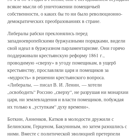
всякие мысли об уничтожении помещичьей
собственности, о каких бы то ни было революционно-
демократических преобразованиях в стране.
Либералы рабски преклонялись перед
западноевропейскими буржуазными порядками, видели
свой идеал в буржуазном парламентаризме. Они горячо
поддерживали крестьянскую реформу 1861 г.,
проводимую «сверху» в угоду помещикам, в ущерб
крестьянству, прославляли царя и помещиков за
«мудрость» в решении крестьянского вопроса.
«Либералы, — писал В. И. Ленин, — хотели
„освободить“ Россию „сверху“, не разрушая ни монархии
царя, ни землевладения и власти помещиков, побуждая
их только к „уступкам“ духу времени».
Боткин, Анненков, Катков в молодости дружили с
Белинским, Герценом, Бакуниным, но затем разошлись с
ними. Вместе с политической эволюцией претерпели