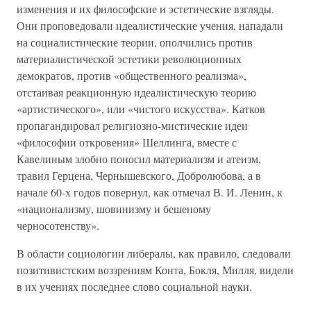
изменения и их философские и эстетические взгляды.
Они проповедовали идеалистические учения, нападали
на социалистические теории, ополчились против
материалистической эстетики революционных
демократов, против «общественного реализма»,
отстаивая реакционную идеалистическую теорию
«артистического», или «чистого искусства». Катков
пропагандировал религиозно-мистические идеи
«философии откровения» Шеллинга, вместе с
Кавелиным злобно поносил материализм и атеизм,
травил Герцена, Чернышевского, Добролюбова, а в
начале 60-х годов повернул, как отмечал В. И. Ленин, к
«национализму, шовинизму и бешеному
черносотенству».
В области социологии либералы, как правило, следовали
позитивистским воззрениям Конта, Бокля, Милля, видели
в их учениях последнее слово социальной науки.