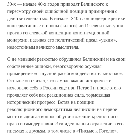
30-х — начале 40-х годов приводят Белинского к
пересмотру своей ошибочной позиции примирения с
действительностью. В начале 1840 г. он подверг критике
консервативные стороны философии Гегеля и выступил
против гегелевской концепции конституционной
монархии, называя его политический идеал «узким»,
недостойным великого мыслителя.
С не меньшей резкостью обрушился Белинский и на свои
собственные ошибки, безоговорочно осуждая
примирение «с гнусной расейской действительностью».
Отныне он считал, что самодержавие исторически
исчерпало себя в России еще при Петре I и после этого
проявляет себя как реакционная сила, тормозящая
исторический прогресс. Встав на позиции
революционного демократизма Белинский на первое
место выдвигал вопрос об уничтожении крепостного
права и самодержавия. Эти идеи нашли отражение в его
письмах к друзьям, в том числе в «Письме к Гоголю».