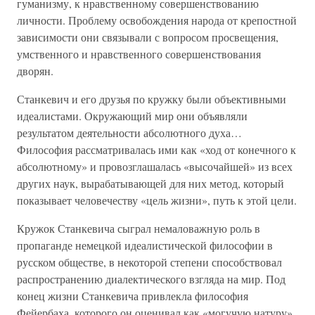
гуманизму, к нравственному совершенствованию
личности. Проблему освобождения народа от крепостной
зависимости они связывали с вопросом просвещения,
умственного и нравственного совершенствования
дворян.
Станкевич и его друзья по кружку были объективными
идеалистами. Окружающий мир они объявляли
результатом деятельности абсолютного духа…
Философия рассматривалась ими как «ход от конечного к
абсолютному» и провозглашалась «высочайшей» из всех
других наук, вырабатывающей для них метод, который
показывает человечеству «цель жизни», путь к этой цели.
Кружок Станкевича сыграл немаловажную роль в
пропаганде немецкой идеалистической философии в
русском обществе, в некоторой степени способствовал
распространению диалектического взгляда на мир. Под
конец жизни Станкевича привлекла философия
Фейербаха, которого он оценивал как «могучую натуру»,