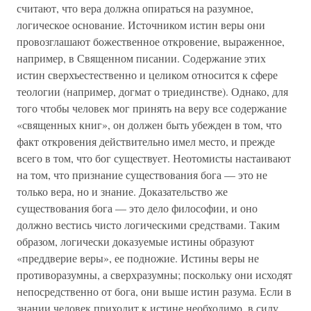
считают, что вера должна опираться на разумное,
логическое основание. Источником истин веры они
провозглашают божественное откровение, выраженное,
например, в Священном писании. Содержание этих
истин сверхъестественно и целиком относится к сфере
теологии (например, догмат о триединстве). Однако, для
того чтобы человек мог принять на веру все содержание
«священных книг», он должен быть убежден в том, что
факт откровения действительно имел место, и прежде
всего в том, что бог существует. Неотомисты настаивают
на том, что признание существования бога — это не
только вера, но и знание. Доказательство же
существования бога — это дело философии, и оно
должно вестись чисто логическими средствами. Таким
образом, логически доказуемые истины образуют
«преддверие веры», ее подножие. Истины веры не
противоразумны, а сверхразумны; поскольку они исходят
непосредственно от бога, они выше истин разума. Если в
знании человек приходит к истине необходимо, в силу