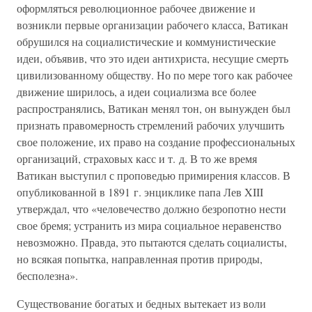
оформляться революционное рабочее движение и
возникли первые организации рабочего класса, Ватикан
обрушился на социалистические и коммунистические
идеи, объявив, что это идеи антихриста, несущие смерть
цивилизованному обществу. Но по мере того как рабочее
движение ширилось, а идеи социализма все более
распространялись, Ватикан менял тон, он вынужден был
признать правомерность стремлений рабочих улучшить
свое положение, их право на создание профессиональных
организаций, страховых касс и т. д. В то же время
Ватикан выступил с проповедью примирения классов. В
опубликованной в 1891 г. энциклике папа Лев XIII
утверждал, что «человечество должно безропотно нести
свое бремя; устранить из мира социальное неравенство
невозможно. Правда, это пытаются сделать социалисты,
но всякая попытка, направленная против природы,
бесполезна».
Существование богатых и бедных вытекает из воли