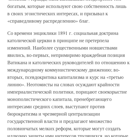
богатым, которые используют свою собственность лишь
в своих эгоистических интересах, и призывал к
«справедливому распределению» благ.
Со времени энциклики 1891 г. социальная доктрина
католической церкви в принципе не претерпела
изменений. Наиболее существенными новшествами
явились, во-первых, непримиримо враждебная позиция
Ватикана и католических руководителей по отношению к
международному коммунистическому движению; во-
вторых, псевдокритика капитализма и курс на «третью
линию». Неотомисты на словах осуждают крайности
империалистической политики, порицают своекорыстие
монополистического капитала, пренебрегающего
интересами средних слоев, выступают против
бюрократизма и чрезмерной централизации
государственной власти и предлагают множество
половинчатых мелких реформ, которые могут создать
иллюзию защиты ими интересов трудящихся, но которые