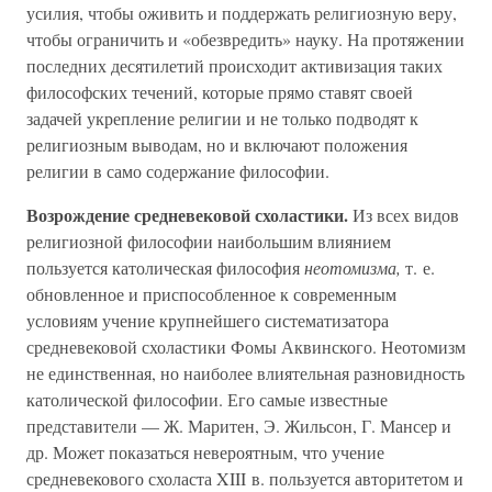
усилия, чтобы оживить и поддержать религиозную веру,
чтобы ограничить и «обезвредить» науку. На протяжении
последних десятилетий происходит активизация таких
философских течений, которые прямо ставят своей
задачей укрепление религии и не только подводят к
религиозным выводам, но и включают положения
религии в само содержание философии.
Возрождение средневековой схоластики.
Из всех видов
религиозной философии наибольшим влиянием
пользуется католическая философия
неотомизма,
т. е.
обновленное и приспособленное к современным
условиям учение крупнейшего систематизатора
средневековой схоластики Фомы Аквинского. Неотомизм
не единственная, но наиболее влиятельная разновидность
католической философии. Его самые известные
представители — Ж. Маритен, Э. Жильсон, Г. Мансер и
др. Может показаться невероятным, что учение
средневекового схоласта XIII в. пользуется авторитетом и