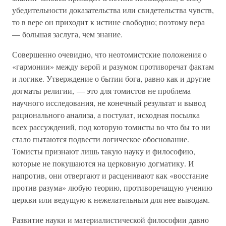
убедительности доказательства или свидетельства чувств,
то в вере он приходит к истине свободно; поэтому вера
— большая заслуга, чем знание.
Совершенно очевидно, что неотомистские положения о
«гармонии» между верой и разумом противоречат фактам
и логике. Утверждение о бытии бога, равно как и другие
догматы религии, — это для томистов не проблема
научного исследования, не конечный результат и вывод
рационального анализа, а постулат, исходная посылка
всех рассуждений, под которую томисты во что бы то ни
стало пытаются подвести логическое обоснование.
Томисты признают лишь такую науку и философию,
которые не покушаются на церковную догматику. И
напротив, они отвергают и расценивают как «восстание
против разума» любую теорию, противоречащую учению
церкви или ведущую к нежелательным для нее выводам.
Развитие науки и материалистической философии давно