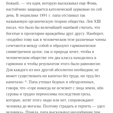
божьей, — эта идея, которую высказывал еще Фома,
настойчиво защищается католической церковью по сей
день. В энциклике 1891 г. папа отстаивал так
называемую органическую теорию общества. Лев XIII
писал, что было бы величайшей ошибкой считать, что
богатые и пролетарии враждебны друг другу. Наоборот,
«подобно тому как в человеческом теле различные члены
сочетаются между собой и образуют гармоническое
симметричное целое, так и природа хочет, чтобы в
человеческом обществе эти два класса находились в
гармонии и чтобы результатом этого было равновесие.
Для каждого из них другой абсолютно необходим; не
может существовать ни капитал без труда, ни труд без
капитала» *. Папа утешал бедных и обездоленных,
говоря, что «горе никогда не исчезнет с лица земли, ибо
суровы и трудно переносимы последствия греха,
которые, хотят этого люди или нет, сопровождают
человека до могилы. Поэтому страдать и терпеть — удел
человека». Правда, папа высказывал неодобрение тем