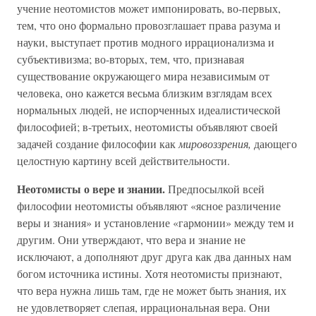
учение неотомистов может импонировать, во-первых,
тем, что оно формально провозглашает права разума и
науки, выступает против модного иррационализма и
субъективизма; во-вторых, тем, что, признавая
существование окружающего мира независимым от
человека, оно кажется весьма близким взглядам всех
нормальных людей, не испорченных идеалистической
философией; в-третьих, неотомисты объявляют своей
задачей создание философии как
мировоззрения,
дающего
целостную картину всей действительности.
Неотомисты о вере и знании.
Предпосылкой всей
философии неотомисты объявляют «ясное различение
веры и знания» и установление «гармонии» между тем и
другим. Они утверждают, что вера и знание не
исключают, а дополняют друг друга как два данных нам
богом источника истины. Хотя неотомисты признают,
что вера нужна лишь там, где не может быть знания, их
не удовлетворяет слепая, иррациональная вера. Они