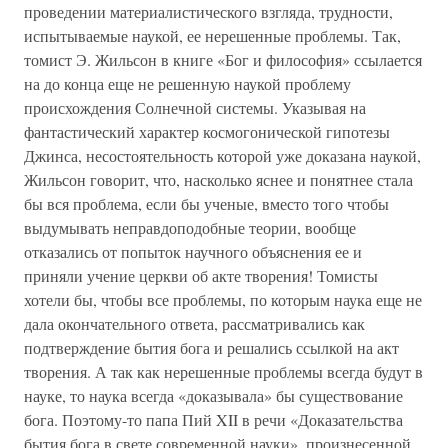
проведении материалистического взгляда, трудности,
испытываемые наукой, ее нерешенные проблемы. Так,
томист Э. Жильсон в книге «Бог и философия» ссылается
на до конца еще не решенную наукой проблему
происхождения Солнечной системы. Указывая на
фантастический характер космогонической гипотезы
Джинса, несостоятельность которой уже доказана наукой,
Жильсон говорит, что, насколько яснее и понятнее стала
бы вся проблема, если бы ученые, вместо того чтобы
выдумывать неправдоподобные теории, вообще
отказались от попыток научного объяснения ее и
приняли учение церкви об акте творения! Томисты
хотели бы, чтобы все проблемы, по которым наука еще не
дала окончательного ответа, рассматривались как
подтверждение бытия бога и решались ссылкой на акт
творения. А так как нерешенные проблемы всегда будут в
науке, то наука всегда «доказывала» бы существование
бога. Поэтому-то папа Пий XII в речи «Доказательства
бытия бога в свете современной науки», произнесенной