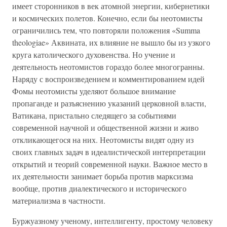
имеет сторонников в век атомной энергии, кибернетики
и космических полетов. Конечно, если бы неотомисты
ограничились тем, что повторяли положения «Summa
theologiae» Аквината, их влияние не вышло бы из узкого
круга католического духовенства. Но учение и
деятельность неотомистов гораздо более многогранны.
Наряду с воспроизведением и комментированием идей
Фомы неотомисты уделяют большое внимание
пропаганде и разъяснению указаний церковной власти,
Ватикана, пристально следящего за событиями
современной научной и общественной жизни и живо
откликающегося на них. Неотомисты видят одну из
своих главных задач в идеалистической интерпретации
открытий и теорий современной науки. Важное место в
их деятельности занимает борьба против марксизма
вообще, против диалектического и исторического
материализма в частности.
Буржуазному ученому, интеллигенту, простому человеку