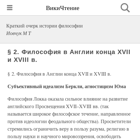
ВикиЧтение
Краткий очерк истории философии
Иовчук М Т
§ 2. Философия в Англии конца XVII
и XVIII в.
§ 2. Философия в Англии конца XVII и XVIII в.
Субъективный идеализм Беркли, агностицизм Юма
Философия Локка оказала сильное влияние на развитие
английского Просвещения XVII–XVIII вв. (так
называется широкое философское течение, направленное
против идеологии феодального общества). Просветители
стремились ограничить веру в пользу разума, религию в
пользу науки и научного мировоззрения, освободить