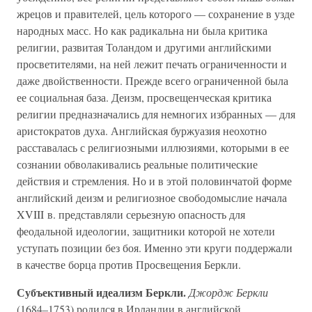
жрецов и правителей, цель которого — сохранение в узде
народных масс. Но как радикальна ни была критика
религии, развитая Толандом и другими английскими
просветителями, на ней лежит печать ограниченности и
даже двойственности. Прежде всего ограниченной была
ее социальная база. Деизм, просвещенческая критика
религии предназначались для немногих избранных — для
аристократов духа. Английская буржуазия неохотно
расставалась с религиозными иллюзиями, которыми в ее
сознании обволакивались реальные политические
действия и стремления. Но и в этой половинчатой форме
английский деизм и религиозное свободомыслие начала
XVIII в. представляли серьезную опасность для
феодальной идеологии, защитники которой не хотели
уступать позиции без боя. Именно эти круги поддержали
в качестве борца против Просвещения Беркли.
Субъективный идеализм Беркли.
Джордж Беркли
(1684–1753) родился в Ирландии в английской