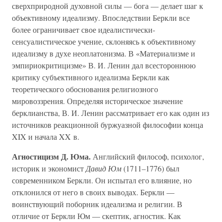
сверхприродной духовной силы — бога — делает шаг к
объективному идеализму. Впоследствии Беркли все
более ограничивает свое идеалистически-
сенсуалистическое учение, склоняясь к объективному
идеализму в духе неоплатонизма. В «Материализме и
эмпириокритицизме» В. И. Ленин дал всестороннюю
критику субъективного идеализма Беркли как
теоретического обоснования религиозного
мировоззрения. Определяя историческое значение
берклианства, В. И. Ленин рассматривает его как один из
источников реакционной буржуазной философии конца
XIX и начала XX в.
Агностицизм Д. Юма.
Английский философ, психолог,
историк и экономист
Давид Юм
(1711–1776) был
современником Беркли. Он испытал его влияние, но
отклонился от него в своих выводах. Беркли —
воинствующий поборник идеализма и религии. В
отличие от Беркли Юм — скептик, агностик. Как