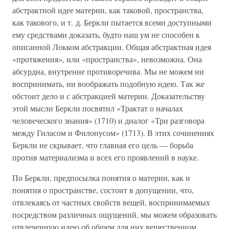
абстрактной идее материи, как таковой, пространства,
как такового, и т. д. Беркли пытается всеми доступными
ему средствами доказать, будто наш ум не способен к
описанной Локком абстракции. Общая абстрактная идея
«протяжения», или «пространства», невозможна. Она
абсурдна, внутренне противоречива. Мы не можем ни
воспринимать, ни воображать подобную идею. Так же
обстоит дело и с абстракцией материи. Доказательству
этой мысли Беркли посвятил «Трактат о началах
человеческого знания» (1710) и диалог «Три разговора
между Гиласом и Филонусом» (1713). В этих сочинениях
Беркли не скрывает, что главная его цель — борьба
против материализма и всех его проявлений в науке.
По Беркли, предпосылка понятия о материи, как и
понятия о пространстве, состоит в допущении, что,
отвлекаясь от частных свойств вещей, воспринимаемых
посредством различных ощущений, мы можем образовать
отвлеченную идею об общем для них вещественном