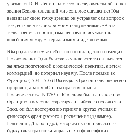
указывает В. И. Ленин, на место последовательной точки
зрения Беркли (внешний мир есть мое ощущение) Юм
выдвигает свою точку зрения: он устраняет сам вопрос о
том, есть ли что-либо за моими ощущениями. «А эта
точка зрения агностицизма неизбежно осуждает на
колебания между материализмом и идеализмом».
Юм родился в семье небогатого шотландского помещика.
По окончании Эдинбургского университета он пытался
заняться подготовкой к юридической практике, а затем
коммерцией, но потерпел неудачу. После поездки во
Францию (1734–1737) Юм издал «Трактат о человеческой
природе», а затем «Опыты нравственные и
Политические». В 1763 г. Юм снова был направлен во
Францию в качестве секретаря английского посольства.
Здесь он был восторженно принят в кругах ученых и
философов французского Просвещения (Даламбер,
Гельвеций, Дидро и др.), которым импонировала его
буржуазная трактовка моральных и философских