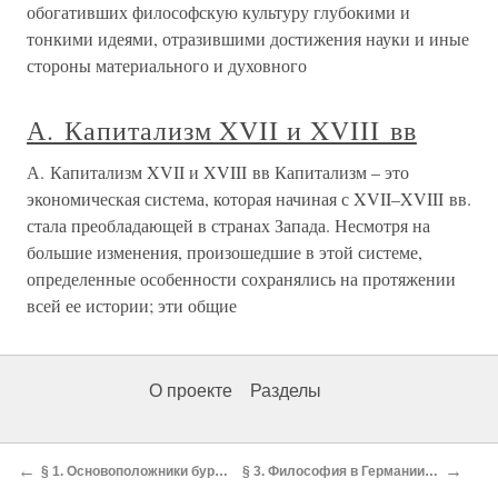
обогативших философскую культуру глубокими и
тонкими идеями, отразившими достижения науки и иные
стороны материального и духовного
А. Капитализм XVII и XVIII вв
А. Капитализм XVII и XVIII вв Капитализм – это
экономическая система, которая начиная с XVII–XVIII вв.
стала преобладающей в странах Запада. Несмотря на
большие изменения, произошедшие в этой системе,
определенные особенности сохранялись на протяжении
всей ее истории; эти общие
О проекте
Разделы
←
→
§ 1. Основоположники буржуазной философии Ф. Бэкон и Р. Декарт
§ 3. Философия в Германии в XVII в. Объективный идеализм Лейбница