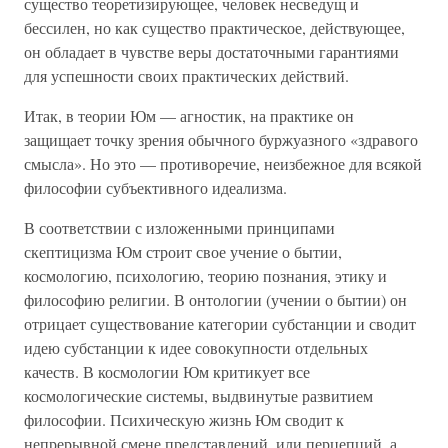
существо теоретизирующее, человек несведущ и
бессилен, но как существо практическое, действующее,
он обладает в чувстве веры достаточными гарантиями
для успешности своих практических действий.
Итак, в теории Юм — агностик, на практике он
защищает точку зрения обычного буржуазного «здравого
смысла». Но это — противоречие, неизбежное для всякой
философии субъективного идеализма.
В соответствии с изложенными принципами
скептицизма Юм строит свое учение о бытии,
космологию, психологию, теорию познания, этику и
философию религии. В онтологии (учении о бытии) он
отрицает существование категории субстанции и сводит
идею субстанции к идее совокупности отдельных
качеств. В космологии Юм критикует все
космологические системы, выдвинутые развитием
философии. Психическую жизнь Юм сводит к
непрерывной смене представлений, или перцепций, а