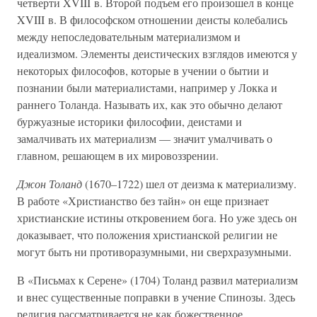
четверти XVIII в. Второй подъем его произошел в конце
XVIII в. В философском отношении деисты колебались
между непоследовательным материализмом и
идеализмом. Элементы деистических взглядов имеются у
некоторых философов, которые в учении о бытии и
познании были материалистами, например у Локка и
раннего Толанда. Называть их, как это обычно делают
буржуазные историки философии, деистами и
замалчивать их материализм — значит умалчивать о
главном, решающем в их мировоззрении.
Джон Толанд
(1670–1722) шел от деизма к материализму.
В работе «Христианство без тайн» он еще признает
христианские истины откровением бога. Но уже здесь он
доказывает, что положения христианской религии не
могут быть ни противоразумными, ни сверхразумными.
В «Письмах к Серене» (1704) Толанд развил материализм
и внес существенные поправки в учение Спинозы. Здесь
религия рассматривается не как божественное