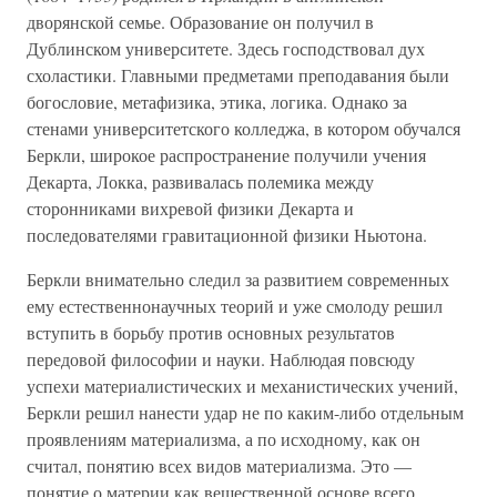
дворянской семье. Образование он получил в
Дублинском университете. Здесь господствовал дух
схоластики. Главными предметами преподавания были
богословие, метафизика, этика, логика. Однако за
стенами университетского колледжа, в котором обучался
Беркли, широкое распространение получили учения
Декарта, Локка, развивалась полемика между
сторонниками вихревой физики Декарта и
последователями гравитационной физики Ньютона.
Беркли внимательно следил за развитием современных
ему естественнонаучных теорий и уже смолоду решил
вступить в борьбу против основных результатов
передовой философии и науки. Наблюдая повсюду
успехи материалистических и механистических учений,
Беркли решил нанести удар не по каким-либо отдельным
проявлениям материализма, а по исходному, как он
считал, понятию всех видов материализма. Это —
понятие о материи как вещественной основе всего