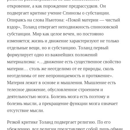
откровение, а как порождение предрассудков. Он
подвергает критике учение Спинозы о субстанции.
Опираясь на слова Ньютона: «Покой материи — чистый
вздор», Толанд отвергает неподвижность спинозовской
субстанции. Мир как целое вечен, но постоянно
изменяется; жизнь и движение характеризуют не только
отдельные вещи, но и субстанцию. Толанд первый
формулирует одно из важнейших положений
материализма: «…движение есть существенное свойство
материи… столь же неотделимо от ее природы, сколь
неотделимы от нее непроницаемость и протяжение».
Материя лежит в основе и мышления. Мышление есть
телесное движение, обусловленное строением и
деятельностью мозга. Болезнь мозга есть поэтому и
болезнь мысли, а прекращение функции мозга означает
отсутствие мысли.
Резкой критике Толанд подвергает религию. По его
убеждению, все религии представляют собой лишь обман