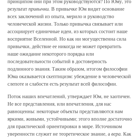
принципом они при этом руководствуются? По Юму, это
результат
привычки.
В привычке Юм видит основание
всех заключений из опыта, мерило и руководство
человеческой жизни. Только привычка связывает или
ассоциирует единичные идеи, из которых состоит наше
восприятие Вселенной. Но как ни могущественна сила
привычки, действие ее никогда не может превратить
наше ожидание некоторого порядка или
последовательности событий в достоверность
подлинного знания. Таким образом, итогом философии
Юма оказывается скептицизм: убеждение в человеческой
слепоте и слабости есть результат всей философии.
Поток наших впечатлений, утверждает Юм, не хаотичен.
Не все представления, или впечатления, для нас
равноценны: некоторые объекты представляются нам
яркими, живыми, устойчивыми; этого вполне достаточно
для практической ориентировки в мире. Источником
уверенности служит не теоретическое знание, а
вера.
Как