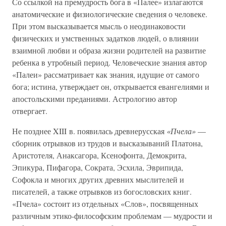
Со ссылкой на премудрость бога в «Палее» излагаются
анатомические и физиологические сведения о человеке.
При этом высказывается мысль о неодинаковости
физических и умственных задатков людей, о влиянии
взаимной любви и образа жизни родителей на развитие
ребенка в утробный период. Человеческие знания автор
«Палеи» рассматривает как знания, идущие от самого
бога; истина, утверждает он, открывается евангелиями и
апостольскими преданиями. Астрологию автор
отвергает.
Не позднее XIII в. появилась древнерусская
«Пчела»
—
сборник отрывков из трудов и высказываний Платона,
Аристотеля, Анаксагора, Ксенофонта, Демокрита,
Эпикура, Пифагора, Сократа, Эсхила, Эврипида,
Софокла и многих других древних мыслителей и
писателей, а также отрывков из богословских книг.
«Пчела» состоит из отдельных «Слов», посвященных
различным этико-философским проблемам — мудрости и