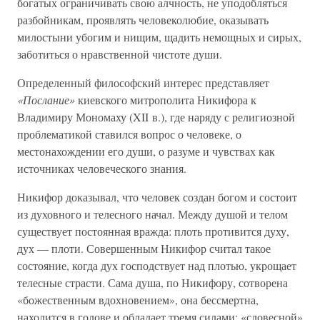
богатых ограничивать свою алчность, не уподобляться
разбойникам, проявлять человеколюбие, оказывать
милостыни убогим и нищим, щадить немощных и сирых,
заботиться о нравственной чистоте души.
Определенный философский интерес представляет
«Послание»
киевского митрополита Никифора к
Владимиру Мономаху (XII в.), где наряду с религиозной
проблематикой ставился вопрос о человеке, о
местонахождении его души, о разуме и чувствах как
источниках человеческого знания.
Никифор доказывал, что человек создан богом и состоит
из духовного и телесного начал. Между душой и телом
существует постоянная вражда: плоть противится духу,
дух — плоти. Совершенным Никифор считал такое
состояние, когда дух господствует над плотью, укрощает
телесные страсти. Сама душа, по Никифору, сотворена
«божественным вдохновением», она бессмертна,
находится в голове и обладает тремя силами: «словесной»