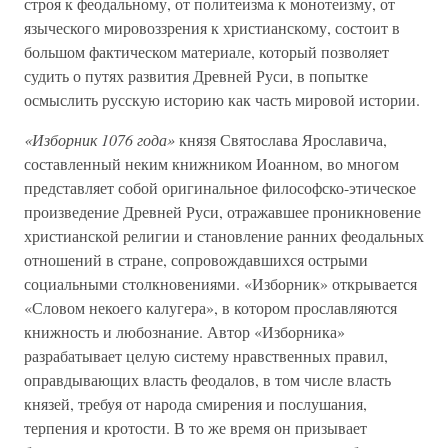
строя к феодальному, от политеизма к монотеизму, от
языческого мировоззрения к христианскому, состоит в
большом фактическом материале, который позволяет
судить о путях развития Древней Руси, в попытке
осмыслить русскую историю как часть мировой истории.
«Изборник 1076 года»
князя Святослава Ярославича,
составленный неким книжником Иоанном, во многом
представляет собой оригинальное философско-этическое
произведение Древней Руси, отражавшее проникновение
христианской религии и становление ранних феодальных
отношений в стране, сопровождавшихся острыми
социальными столкновениями. «Изборник» открывается
«Словом некоего калугера», в котором прославляются
книжность и любознание. Автор «Изборника»
разрабатывает целую систему нравственных правил,
оправдывающих власть феодалов, в том числе власть
князей, требуя от народа смирения и послушания,
терпения и кротости. В то же время он призывает