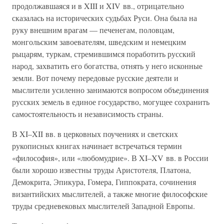
продолжавшаяся и в XIII и XIV вв., отрицательно
сказалась на исторических судьбах Руси. Она была на
руку внешним врагам — печенегам, половцам,
монгольским завоевателям, шведским и немецким
рыцарям, туркам, стремившимся поработить русский
народ, захватить его богатства, отнять у него исконные
земли. Вот почему передовые русские деятели и
мыслители усиленно занимаются вопросом объединения
русских земель в единое государство, могущее сохранить
самостоятельность и независимость страны.
В XI–XII вв. в церковных поучениях и светских
рукописных книгах начинает встречаться термин
«философия», или «любомудрие». В XI–XV вв. в России
были хорошо известны труды Аристотеля, Платона,
Демокрита, Эпикура, Гомера, Гиппократа, сочинения
византийских мыслителей, а также многие философские
труды средневековых мыслителей Западной Европы.