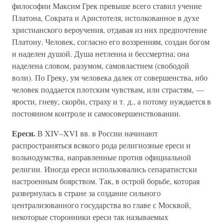
философии Максим Грек превыше всего ставил учение
Платона, Сократа и Аристотеля, истолкованное в духе
христианского вероучения, отдавая из них предпочтение
Платону. Человек, согласно его воззрениям, создан богом
и наделен душой. Душа нетленна и бессмертна; она
наделена словом, разумом, самовластием (свободой
воли). По Греку, ум человека далек от совершенства, ибо
человек поддается плотским чувствам, или страстям, —
ярости, гневу, скорби, страху и т. д., а потому нуждается в
постоянном контроле и самосовершенствовании.
Ереси.
В XIV–XVI вв. в России начинают
распространяться всякого рода религиозные ереси и
вольнодумства, направленные против официальной
религии. Иногда ереси использовались сепаратистски
настроенным боярством. Так, в острой борьбе, которая
развернулась в стране за создание сильного
централизованного государства во главе с Москвой,
некоторые сторонники ереси так называемых