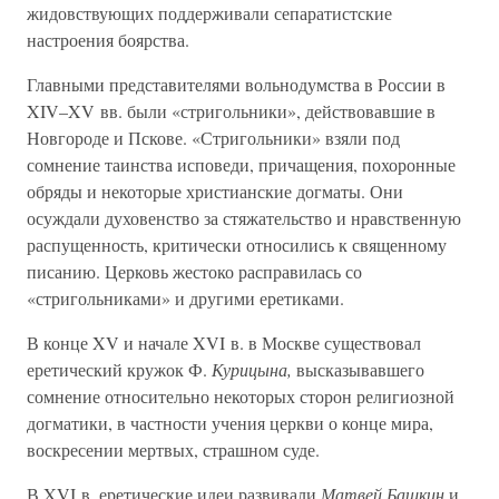
жидовствующих поддерживали сепаратистские
настроения боярства.
Главными представителями вольнодумства в России в
XIV–XV вв. были «стригольники», действовавшие в
Новгороде и Пскове. «Стригольники» взяли под
сомнение таинства исповеди, причащения, похоронные
обряды и некоторые христианские догматы. Они
осуждали духовенство за стяжательство и нравственную
распущенность, критически относились к священному
писанию. Церковь жестоко расправилась со
«стригольниками» и другими еретиками.
В конце XV и начале XVI в. в Москве существовал
еретический кружок Ф.
Курицына,
высказывавшего
сомнение относительно некоторых сторон религиозной
догматики, в частности учения церкви о конце мира,
воскресении мертвых, страшном суде.
В XVI в. еретические идеи развивали
Матвей Башкин
и