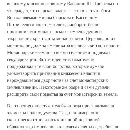
великому князю московскому Василию III. При этом он
утверждал, что царская власть — это власть от бога.
Возглавляемые Нилом Сорским и Вассианом
Патрикеевым «нестяжатели», наоборот, были
противниками монастырского землевладения и
закрепления крестьян за монастырями. Церковь, по их
мнению, не должна вмешиваться в дела светской власти.
Монастырские земли со всеми селениями подлежат
секуляризации. За эти идеи «нестяжателей»
поддерживали те слои боярства, которые думали
удовлетворить притязания княжеской власти и
нарождавшегося дворянства за счет монастырских
землевладений. Некоторые же бояре и сами думали
расширить свои поместья за счет монастырских земель.
В воззрениях «нестяжателей» иногда проскальзывали
элементы вольнодумства. Так, например, они
скептически относились к пышной церковной
обрядности, сомневались в «чудесах святых», требовали