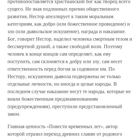
противопоставляется христианский бог как творец всего
сущего. Не зная подлинных причин общественного
развития, Нестор апеллирует к таким моральным
категориям, как добро (или божественное провидение) и
зло (или дьявольское искушение), награда и наказание.
Бог, говорит Нестор, наделил человека смертным телом и
бессмертной душой, а также свободой воли. Поэтому
человек в конце концов сам определяет, как ему
поступить, сам склоняется к добру или злу, сам несет
ответственность перед богом за содеянное им. По
Нестору, искушению дьявола подвержены не только
отдельные личности, но иногда и целые народы. В
последнем случае наказание несут те народы, которые не
вняли божественным предзнаменованиям
(предупреждениям), преступили предустановленный
закон.
Главная ценность «Повести временных лет», автор
которой отразил переход древних славян от родового