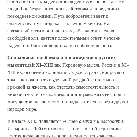
ответственность за действия людей несет не бог, а сами
люди. Бог безразличен к их действиям и поведению в
повседневной жизни. Путь добродетели ведет к
блаженству, путь порока — к вечным мукам. На
связанный с этим вопрос о том, обладает ли человек
свободой воли, дается положительный ответ: человек
наделен от бога свободой воли, свободой выбора.
Социальные проблемы в произведениях русских
мыслителей XI–XIII вв.
Передовую мысль России в XI–
XIII вв. особенно волновали судьбы страны, вопросы о
том, как покончить с удельной раздробленностью и
враждой княжеств, как отстоять самостоятельность и
независимость русской земли и приумножить ее силы и
могущество, какое место принадлежит Руси среди других
народов мира.
В начале XI в. появляется
«Слово о законе и благодати»
Иллариона. Лейтмотив его — призыв к объединению
восточнославянских народов в единое государство,