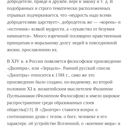
добродетели, правде и дружбе, вере и закону и т. д. В
подобранных и строго тематически расположенных
отрывках подчеркивается, что «мудрость надо всеми
добродетелями царствует», добродетель же — «корень» и
«источник» всякой мудрости, а «лукавство от безумия
начинается». Много изречений посвящено нравственным
принципам и моральному долгу людей в повседневной
жизни, прославлению их.
В XIV в. в России появляется философское произведение
«Диоптра»,
или «Зерцало». Ранний русский список
«Диоптры» относится к 1388 г., само же это
произведение было создано, по-видимому, во второй
половине XI в. византийским мыслителем
Филиппом
Пустынником
(Филиппом Философом) и имело широкое
распространение среди образованных слоев
общества[13]. В «Диоптре» ставится вопрос о
соотношении души с телом, о боге, человеке и его
характере, об устройстве Вселенной, о «кончине мира» и