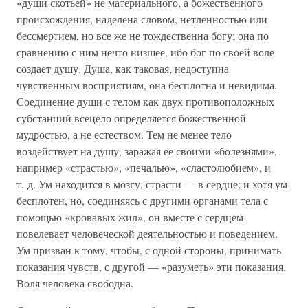
«души скотьей» не материального, а божественного
происхождения, наделена словом, нетленностью или
бессмертием, но все же не тождественна богу; она по
сравнению с ним нечто низшее, ибо бог по своей воле
создает душу. Душа, как таковая, недоступна
чувственным восприятиям, она бесплотна и невидима.
Соединение души с телом как двух противоположных
субстанций всецело определяется божественной
мудростью, а не естеством. Тем не менее тело
воздействует на душу, заражая ее своими «болезнями»,
например «страстью», «печалью», «сластолюбием», и
т. д. Ум находится в мозгу, страсти — в сердце; и хотя ум
бесплотен, но, соединяясь с другими органами тела с
помощью «кровавых жил», он вместе с сердцем
повелевает человеческой деятельностью и поведением.
Ум призван к тому, чтобы, с одной стороны, принимать
показания чувств, с другой — «разуметь» эти показания.
Воля человека свободна.