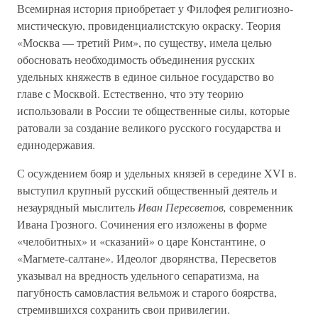
Всемирная история приобретает у Филофея религиозно-
мистическую, провиденциалистскую окраску. Теория
«Москва — третий Рим», по существу, имела целью
обосновать необходимость объединения русских
удельных княжеств в единое сильное государство во
главе с Москвой. Естественно, что эту теорию
использовали в России те общественные силы, которые
ратовали за создание великого русского государства и
единодержавия.
С осуждением бояр и удельных князей в середине XVI в.
выступил крупный русский общественный деятель и
незаурядный мыслитель
Иван Пересветов,
современник
Ивана Грозного. Сочинения его изложены в форме
«челобитных» и «сказаний» о царе Константине, о
«Магмете-салтане». Идеолог дворянства, Пересветов
указывал на вредность удельного сепаратизма, на
пагубность самовластия вельмож и старого боярства,
стремившихся сохранить свои привилегии.