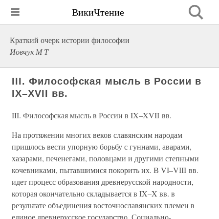
ВикиЧтение
Краткий очерк истории философии
Иовчук М Т
III. Философская мысль в России в
IX–XVII вв.
III. Философская мысль в России в IX–XVII вв.
На протяжении многих веков славянским народам
пришлось вести упорную борьбу с гуннами, аварами,
хазарами, печенегами, половцами и другими степными
кочевниками, пытавшимися покорить их. В VI–VIII вв.
идет процесс образования древнерусской народности,
которая окончательно складывается в IX–X вв. в
результате объединения восточнославянских племен в
единое древнерусское государство. Социально-