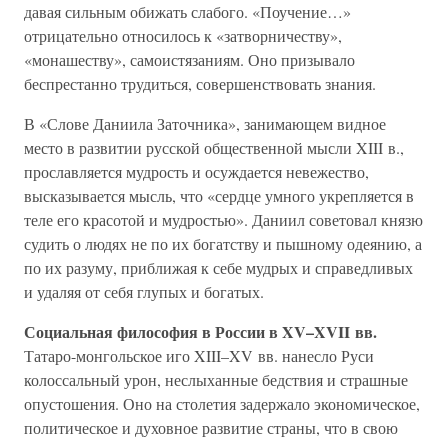
давая сильным обижать слабого. «Поучение…»
отрицательно относилось к «затворничеству»,
«монашеству», самоистязаниям. Оно призывало
беспрестанно трудиться, совершенствовать знания.
В «Слове Даниила Заточника», занимающем видное
место в развитии русской общественной мысли XIII в.,
прославляется мудрость и осуждается невежество,
высказывается мысль, что «сердце умного укрепляется в
теле его красотой и мудростью». Даниил советовал князю
судить о людях не по их богатству и пышному одеянию, а
по их разуму, приближая к себе мудрых и справедливых
и удаляя от себя глупых и богатых.
Социальная философия в России в XV–XVII вв.
Татаро-монгольское иго XIII–XV вв. нанесло Руси
колоссальный урон, неслыханные бедствия и страшные
опустошения. Оно на столетия задержало экономическое,
политическое и духовное развитие страны, что в свою