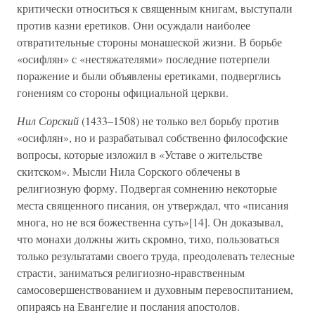
критически относиться к священным книгам, выступали
против казни еретиков. Они осуждали наиболее
отвратительные стороны монашеской жизни. В борьбе
«осифлян» с «нестяжателями» последние потерпели
поражение и были объявлены еретиками, подверглись
гонениям со стороны официальной церкви.
Нил Сорский
(1433–1508) не только вел борьбу против
«осифлян», но и разрабатывал собственно философские
вопросы, которые изложил в «Уставе о жительстве
скитском». Мысли Нила Сорского облечены в
религиозную форму. Подвергая сомнению некоторые
места священного писания, он утверждал, что «писания
многа, но не вся божественна суть»[14]. Он доказывал,
что монахи должны жить скромно, тихо, пользоваться
только результатами своего труда, преодолевать телесные
страсти, заниматься религиозно-нравственным
самосовершенствованием и духовным перевоспитанием,
опираясь на Евангелие и послания апостолов.