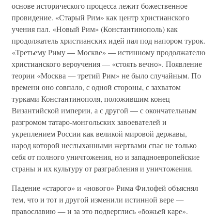
основе исторического процесса лежит божественное
провидение. «Старый Рим» как центр христианского
учения пал. «Новый Рим» (Константинополь) как
продолжатель христианских идей пал под напором турок.
«Третьему Риму — Москве» — истинному продолжателю
христианского вероучения — «стоять вечно». Появление
теории «Москва — третий Рим» не было случайным. По
времени оно совпало, с одной стороны, с захватом
турками Константинополя, положившим конец
Византийской империи, а с другой — с окончательным
разгромом татаро-монгольских завоевателей и
укреплением России как великой мировой державы,
народ которой неслыханными жертвами спас не только
себя от полного уничтожения, но и западноевропейские
страны и их культуру от разграбления и уничтожения.
Падение «старого» и «нового» Рима Филофей объяснял
тем, что и тот и другой изменили истинной вере —
православию — и за это подверглись «божьей каре».