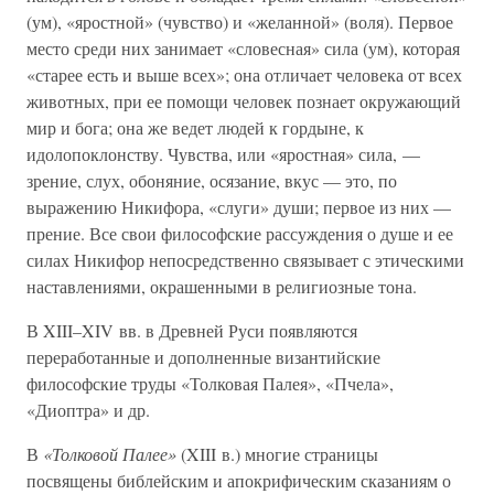
(ум), «яростной» (чувство) и «желанной» (воля). Первое
место среди них занимает «словесная» сила (ум), которая
«старее есть и выше всех»; она отличает человека от всех
животных, при ее помощи человек познает окружающий
мир и бога; она же ведет людей к гордыне, к
идолопоклонству. Чувства, или «яростная» сила, —
зрение, слух, обоняние, осязание, вкус — это, по
выражению Никифора, «слуги» души; первое из них —
прение. Все свои философские рассуждения о душе и ее
силах Никифор непосредственно связывает с этическими
наставлениями, окрашенными в религиозные тона.
В XIII–XIV вв. в Древней Руси появляются
переработанные и дополненные византийские
философские труды «Толковая Палея», «Пчела»,
«Диоптра» и др.
В
«Толковой Палее»
(XIII в.) многие страницы
посвящены библейским и апокрифическим сказаниям о