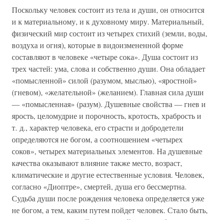
Поскольку человек состоит из тела и души, он относится
и к материальному, и к духовному миру. Материальный,
физический мир состоит из четырех стихий (земли, воды,
воздуха и огня), которые в видоизмененной форме
составляют в человеке «четыре сока». Душа состоит из
трех частей: ума, слова и собственно души. Она обладает
«помысленной» силой (разумом, мыслью), «яростной»
(гневом), «желательной» (желанием). Главная сила души
— «помысленная» (разум). Душевные свойства — гнев и
ярость, целомудрие и порочность, кротость, храбрость и
т. д., характер человека, его страсти и добродетели
определяются не богом, а соотношением «четырех
соков», четырех материальных элементов. На душевные
качества оказывают влияние также место, возраст,
климатические и другие естественные условия. Человек,
согласно «Диоптре», смертей, душа его бессмертна.
Судьба души после рождения человека определяется уже
не богом, а тем, каким путем пойдет человек. Стало быть,