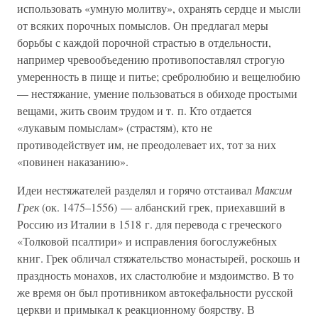
использовать «умную молитву», охранять сердце и мысли
от всяких порочных помыслов. Он предлагал меры
борьбы с каждой порочной страстью в отдельности,
например чревообъедению противопоставлял строгую
умеренность в пище и питье; сребролюбию и вещелюбию
— нестяжание, умение пользоваться в обиходе простыми
вещами, жить своим трудом и т. п. Кто отдается
«лукавым помыслам» (страстям), кто не
противодействует им, не преодолевает их, тот за них
«повинен наказанию».
Идеи нестяжателей разделял и горячо отстаивал
Максим
Грек
(ок. 1475–1556) — албанский грек, приехавший в
Россию из Италии в 1518 г. для перевода с греческого
«Толковой псалтири» и исправления богослужебных
книг. Грек обличал стяжательство монастырей, роскошь и
праздность монахов, их сластолюбие и мздоимство. В то
же время он был противником автокефальности русской
церкви и примыкал к реакционному боярству. В