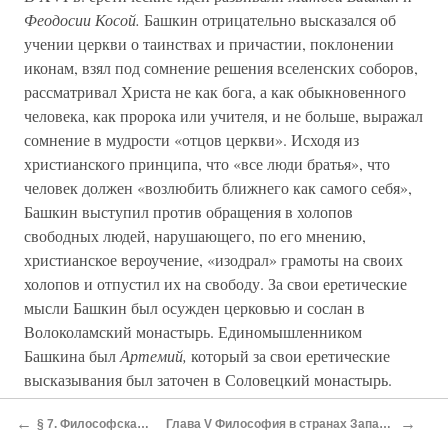
Феодосии Косой.
Башкин отрицательно высказался об
учении церкви о таинствах и причастии, поклонении
иконам, взял под сомнение решения вселенских соборов,
рассматривал Христа не как бога, а как обыкновенного
человека, как пророка или учителя, и не больше, выражал
сомнение в мудрости «отцов церкви». Исходя из
христианского принципа, что «все люди братья», что
человек должен «возлюбить ближнего как самого себя»,
Башкин выступил против обращения в холопов
свободных людей, нарушающего, по его мнению,
христианское вероучение, «изодрал» грамоты на своих
холопов и отпустил их на свободу. За свои еретические
мысли Башкин был осужден церковью и сослан в
Волоколамский монастырь. Единомышленником
Башкина был
Артемий,
который за свои еретические
высказывания был заточен в Соловецкий монастырь.
Крупным представителем еретической мысли в России в
←
→
§ 7. Философская мысль народов Закавказья и Средней Азии
Глава V Философия в странах Западной Европы в период перехода от феодализма к капитализму (XV — начало XVII в.)
XVI в. был
Феодосии Косой.
Произведения его до нас не