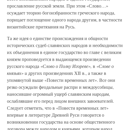
прославление русской земли. При этом «Слово…»
осуждает теорию богоизбранности греческого народа,
порицает поглощение одного народа другим, в частности
византийские притязания на Русь.
Та же идея о единстве происхождения и общности
исторических судеб славянских народов и необходимости
их объединения в единое государство во главе с великим
князем проповедуется в выдающемся произведении
русского народа
«Слово о Полку Игореве»,
в
«Слове о
князьях» и
других произведениях XII в., а также в
упомянутой выше «Повести временных лет». Все они
резко осуждали феодальные распри и междоусобицы,
наносившие огромный ущерб славянским народам,
ослаблявшие его перед лицом внешних завоевателей.
Следует отметить, что в «Повести временных лет»
впервые в литературе Древней Руси говорится о
возникновении государства на основе общественного
договора между народом и князьями, которым народ