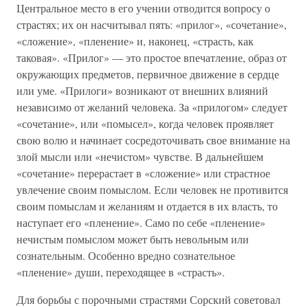
Центральное место в его учении отводится вопросу о
страстях; их он насчитывал пять: «прилог», «сочетание»,
«сложение», «пленение» и, наконец, «страсть, как
таковая». «Прилог» — это простое впечатление, образ от
окружающих предметов, первичное движение в сердце
или уме. «Прилоги» возникают от внешних влияний
независимо от желаний человека. За «прилогом» следует
«сочетание», или «помысел», когда человек проявляет
свою волю и начинает сосредоточивать свое внимание на
злой мысли или «нечистом» чувстве. В дальнейшем
«сочетание» перерастает в «сложение» или страстное
увлечение своим помыслом. Если человек не противится
своим помыслам и желаниям и отдается в их власть, то
наступает его «пленение». Само по себе «пленение»
нечистым помыслом может быть невольным или
сознательным. Особенно вредно сознательное
«пленение» души, переходящее в «страсть».
Для борьбы с порочными страстями Сорский советовал