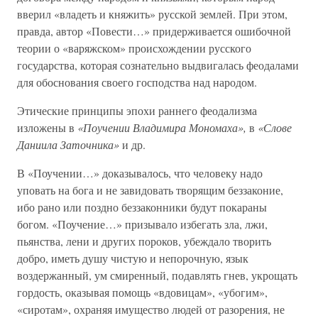
вверил «владеть и княжить» русской землей. При этом,
правда, автор «Повести…» придерживается ошибочной
теории о «варяжском» происхождении русского
государства, которая сознательно выдвигалась феодалами
для обоснования своего господства над народом.
Этические принципы эпохи раннего феодализма
изложены в
«Поучении Владимира Мономаха»,
в
«Слове
Даниила Заточника»
и др.
В «Поучении…» доказывалось, что человеку надо
уповать на бога и не завидовать творящим беззаконие,
ибо рано или поздно беззаконники будут покараны
богом. «Поучение…» призывало избегать зла, лжи,
пьянства, лени и других пороков, убеждало творить
добро, иметь душу чистую и непорочную, язык
воздержанный, ум смиренный, подавлять гнев, укрощать
гордость, оказывая помощь «вдовицам», «убогим»,
«сиротам», охраняя имущество людей от разорения, не