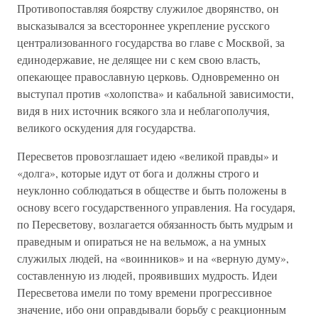
Противопоставляя боярству служилое дворянство, он
высказывался за всестороннее укрепление русского
централизованного государства во главе с Москвой, за
единодержавие, не делящее ни с кем свою власть,
опекающее православную церковь. Одновременно он
выступал против «холопства» и кабальной зависимости,
видя в них источник всякого зла и неблагополучия,
великого оскудения для государства.
Пересветов провозглашает идею «великой правды» и
«долга», которые идут от бога и должны строго и
неуклонно соблюдаться в обществе и быть положены в
основу всего государственного управления. На государя,
по Пересветову, возлагается обязанность быть мудрым и
праведным и опираться не на вельмож, а на умных
служилых людей, на «воинников» и на «верную думу»,
составленную из людей, проявивших мудрость. Идеи
Пересветова имели по тому времени прогрессивное
значение, ибо они оправдывали борьбу с реакционным