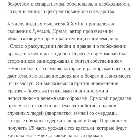
боярством и сепаратизмом, обосновывали необходимость
создания единого централизованного государства.
К числу видных мыслителей XVI в. принадлежал
священник
Ермолай
(Еразм), автор произведений
«Благохотящим царем правителница и землемерие»,
«Слово о рассуждении любви и правде и о побеждении
вражде и лже» и др. Подобно Пересветову Ермолай был
сторонником единодержавия и считал собственником
земли не бояр, а государя, который и распоряжается ею, и
дает землю во владение дворянам и боярам в зависимости
от их заслуг. Он высказывался против обременения
«ратаев» (крестьян) тяжелыми повинностями и
непосильными денежными оброками. Ермолай предлагал
провести в стране новое землеустройство, наделив
служилых людей (дворянство) землей со смердами,
которые обязаны содержать дворян и бояр. Царь должен
получать 1/5 часть урожая с тех крестьян, которые будут
жить на его землях, а также налог с горожан.