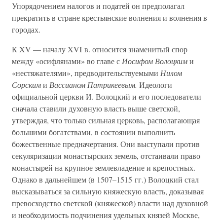
Упорядочением налогов и податей он предполагал
прекратить в стране крестьянские волнения и волнения в
городах.
К XV — началу XVI в. относится знаменитый спор
между «осифлянами» во главе с
Иосифом Волоцким
и
«нестяжателями», предводительствуемыми
Нилом
Сорским
и
Вассианом Патрикеевым.
Идеологи
официальной церкви И. Волоцкий и его последователи
сначала ставили духовную власть выше светской,
утверждая, что только сильная церковь, располагающая
большими богатствами, в состоянии выполнить
божественные предначертания. Они выступали против
секуляризации монастырских земель, отстаивали право
монастырей на крупное землевладение и крепостных.
Однако в дальнейшем (в 1507–1515 гг.) Волоцкий стал
высказываться за сильную княжескую власть, доказывая
превосходство светской (княжеской) власти над духовной
и необходимость подчинения удельных князей Москве,