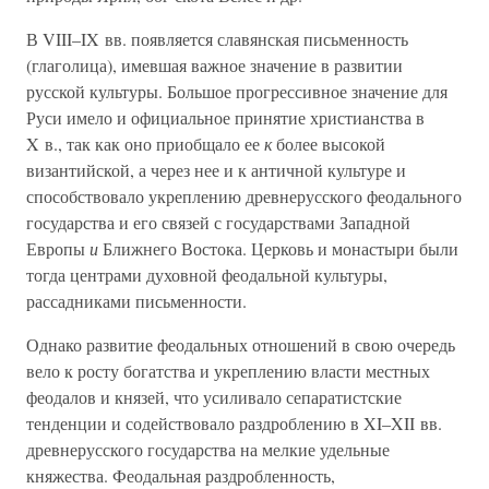
В VIII–IX вв. появляется славянская письменность
(глаголица), имевшая важное значение в развитии
русской культуры. Большое прогрессивное значение для
Руси имело и официальное принятие христианства в
X в., так как оно приобщало ее
к
более высокой
византийской, а через нее и к античной культуре и
способствовало укреплению древнерусского феодального
государства и его связей с государствами Западной
Европы
и
Ближнего Востока. Церковь и монастыри были
тогда центрами духовной феодальной культуры,
рассадниками письменности.
Однако развитие феодальных отношений в свою очередь
вело к росту богатства и укреплению власти местных
феодалов и князей, что усиливало сепаратистские
тенденции и содействовало раздроблению в XI–XII вв.
древнерусского государства на мелкие удельные
княжества. Феодальная раздробленность,