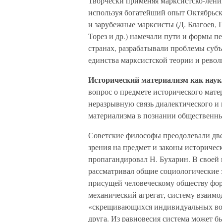
Творчески применяя марксистско-лени
используя богатейший опыт Октябрьск
и зарубежные марксисты (Д. Благоев, Г
Торез и др.) намечали пути и формы п
странах, разрабатывали проблемы суб
единства марксистской теории и рево
Исторический материализм как наук
вопрос о предмете исторического матер
неразрывную связь диалектического и 
материализма в познании общественн
Советские философы преодолевали две
зрения на предмет и законы историчес
пропагандировал Н. Бухарин. В своей 
рассматривал общие социологические 
присущей человеческому обществу фор
механический агрегат, систему взаим
«скрещивающихся индивидуальных вол
друга. Из равновесия система может б