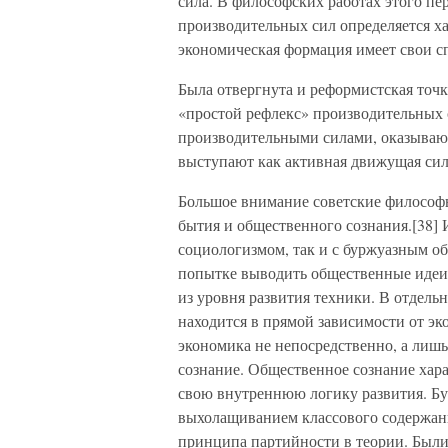
сила. В философских работах этого пер
производительных сил определяется х
экономическая формация имеет свои с
Была отвергнута и реформистская точк
«простой рефлекс» производительных 
производительными силами, оказывают
выступают как активная движущая сил
Большое внимание советские философ
бытия и общественного сознания.[38] 
социологизмом, так и с буржуазным о
попытке выводить общественные идеи
из уровня развития техники. В отдель
находится в прямой зависимости от эк
экономика не непосредственно, а лишь
сознание. Общественное сознание хара
свою внутреннюю логику развития. Бу
выхолащиванием классового содержан
принципа партийности в теории. Были