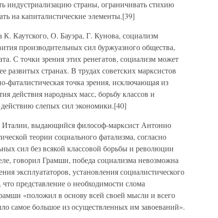
ять индустриализацию страны, ограничивать стихию
ть на капиталистические элементы.[39]
К. Каутского, О. Бауэра, Г. Кунова, социализм
звития производительных сил буржуазного общества,
та. С точки зрения этих ренегатов, социализм может
е развитых странах. В трудах советских марксистов
но-фаталистическая точка зрения, исключающая из
ия действия народных масс, борьбу классов и
 действию слепых сил экономики.[40]
и Италии, выдающийся философ-марксист Антонио
ческой теории социального фатализма, согласно
ьных сил без всякой классовой борьбы и революции
еле, говорил Грамши, победа социализма невозможна
жения эксплуататоров, установления социалистического
, что представление о необходимости слома
амши «положил в основу всей своей мысли и всего
ыло самое большое из осуществленных им завоеваний».