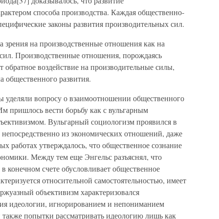
иода[37] доказывалось, что развитие
арактером способа производства. Каждая общественно-
пецифические законы развития производительных сил.
а зрения на производственные отношения как на
сил. Производственные отношения, порождаясь
 обратное воздействие на производительные силы,
а общественного развития.
ы уделяли вопросу о взаимоотношении общественного
Им пришлось вести борьбу как с вульгарным
бъективизмом. Вульгарный социологизм проявился в
 непосредственно из экономических отношений, даже
ных работах утверждалось, что общественное сознание
ономики. Между тем еще Энгельс разъяснял, что
 в конечном счете обусловливает общественное
ктеризуется относительной самостоятельностью, имеет
ржуазный объективизм характеризовался
ия идеологии, игнорированием и непониманием
 также попытки рассматривать идеологию лишь как