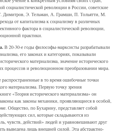
нское учение к конкретным условиям своих стран,
ой социалистической революции в России, советские
. Димитров, Э. Тельман, А. Грамши, П. Тольятти, М.
ерехода от капитализма к социализму в различных
ъективного фактора в социалистической революции,
люционной практики.
а.
В 20-30-е годы философы-марксисты разрабатывали
иализма, его законах и категориях, показывали
исторического материализма, значение исторического
ых процессов и революционном преобразовании мира.
 распространенные в то время ошибочные точки
кого материализма. Первую точку зрения
книге «Теория исторического материализма» он
законы как законы механики, проявляющиеся в особой,
ме. Общество, по Бухарину, представляет собой
одействующих сил, которые складываются из
ь, чувств, действий» людей и уравновешивают друг
ыть выведена лишь внешней силой. Эта абстрактно-