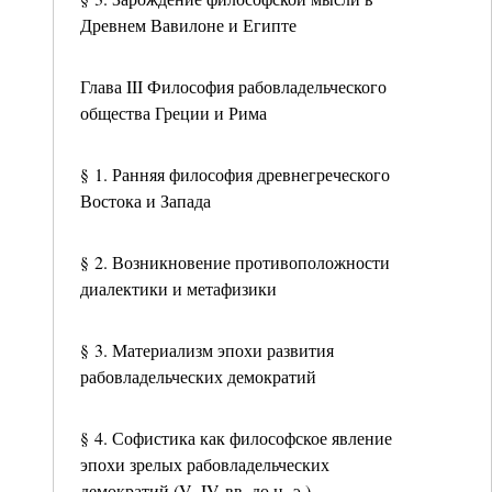
Древнем Вавилоне и Египте
Глава III Философия рабовладельческого
общества Греции и Рима
§ 1. Ранняя философия древнегреческого
Востока и Запада
§ 2. Возникновение противоположности
диалектики и метафизики
§ 3. Материализм эпохи развития
рабовладельческих демократий
§ 4. Софистика как философское явление
эпохи зрелых рабовладельческих
демократий (V–IV вв. до н. э.)