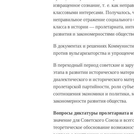
извращенное сознание, т. е. как непр
классовыми интересами. Получалось, ч
неправильное отражение социального 
класса в истории — пролетариата, инт
развития и закономерностями обществе
В документах и решениях Коммунистич
против вульгаризаторства и упрощенче
В переходный период советские и за
этапа в развитии исторического мате
диалектического и исторического мате
пролетарской партийности, роли субъ
соотношения экономики и политики, м
закономерности развития общества.
Вопросы диктатуры пролетариата и 
значение для Советского Союза и все
теоретическое обоснование возможност