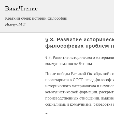
ВикиЧтение
Краткий очерк истории философии
Иовчук М Т
§ 3. Развитие историчес
философских проблем н
§ 3. Развитие исторического материал
коммунизма после Ленина
После победы Великой Октябрьской с
пролетариата в СССР перед философам
исторического материализма и научног
коммунистической формации, раскрыти
производственных отношений, выяснен
социализма и коммунизма, разработка