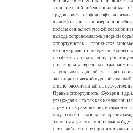
вопроса о внутренних и внешних усло
окончательной победе социализма в С
трудах советских философов доказыва
в одной стране закономерно и неизбеж
победы социалистической революции в 
вывода сопровождалось упорной борь
оппортунистов — троцкистов, зиновьев
непримиримости интересов рабочего кл
неизбежны столкновения, Троцкий утв
пролетариата передовых стран можно 
«Прикрываясь „левой“ ультрареволюци
авантюристический курс, обрекавший 
стране, рассчитанный на искусственно
Правые оппортунисты (Бухарин и др.),
утверждали, что так как каждая социа
стремится к равновесию, к гармонии
будут сглаживаться противоречия меж
элементами, а кулаки и нэпманы будут
нет надобности предпринимать какие-