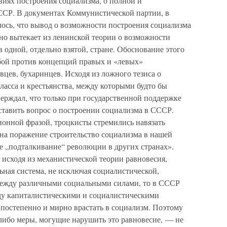
виях построения социализма, о полной и
ССР. В документах Коммунистической партии, в
лось, что вывод о возможности построения социализма
но вытекает из ленинской теории о возможности
одной, отдельно взятой, стране. Обоснование этого
бой против концепций правых и «левых»
цев, бухаринцев. Исходя из ложного тезиса о
асса и крестьянства, между которыми будто бы
ерждал, что только при государственной поддержке
ставить вопрос о построении социализма в СССР.
онной фразой, троцкисты стремились навязать
на поражение строительство социализма в нашей
е „подталкивание“ революции в других странах».
 исходя из механистической теории равновесия,
льная система, не исключая социалистической,
 между различными социальными силами, то в СССР
ду капиталистическими и социалистическими
 постепенно и мирно врастать в социализм. Поэтому
либо меры, могущие нарушить это равновесие, — не