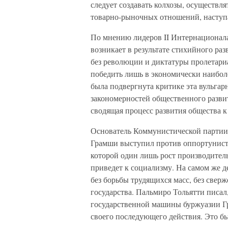
следует создавать колхозы, осуществл
товарно-рыночных отношений, наступа
По мнению лидеров II Интернационала 
возникает в результате стихийного ра
без революции и диктатуры пролетариа
победить лишь в экономически наиболе
была подвергнута критике эта вульгар
закономерностей общественного развит
сводящая процесс развития общества к
Основатель Коммунистической парти
Грамши выступил против оппортунисти
которой один лишь рост производител
приведет к социализму. На самом же д
без борьбы трудящихся масс, без свер
государства. Пальмиро Тольятти писал
государственной машины буржуазии Гр
своего последующего действия. Это б