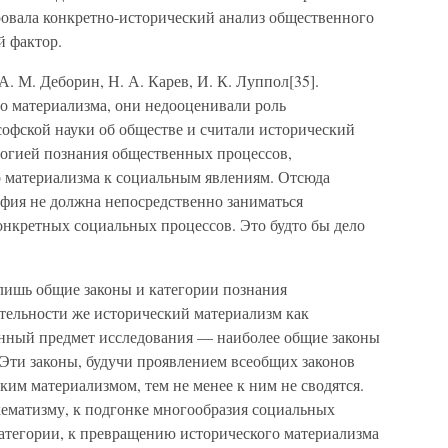
ровала конкретно-исторический анализ общественного
й фактор.
. М. Деборин, Н. А. Карев, И. К. Луппол[35].
о материализма, они недооценивали роль
софской науки об обществе и считали исторический
огией познания общественных процессов,
 материализма к социальным явлениям. Отсюда
фия не должна непосредственно заниматься
нкретных социальных процессов. Это будто бы дело
лишь общие законы и категории познания
ительности же исторический материализм как
енный предмет исследования — наиболее общие законы
 Эти законы, будучи проявлением всеобщих законов
ким материализмом, тем не менее к ним не сводятся.
хематизму, к подгонке многообразия социальных
категории, к превращению исторического материализма