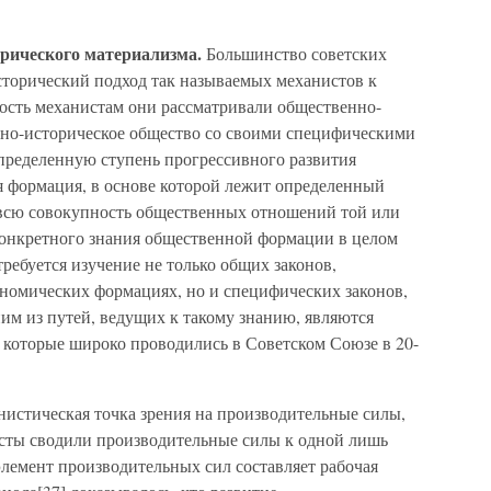
орического материализма.
Большинство советских
сторический подход так называемых механистов к
ость механистам они рассматривали общественно-
но-историческое общество со своими специфическими
определенную ступень прогрессивного развития
 формация, в основе которой лежит определенный
я всю совокупность общественных отношений той или
 конкретного знания общественной формации в целом
требуется изучение не только общих законов,
номических формациях, но и специфических законов,
м из путей, ведущих к такому знанию, являются
 которые широко проводились в Советском Союзе в 20-
нистическая точка зрения на производительные силы,
исты сводили производительные силы к одной лишь
элемент производительных сил составляет рабочая