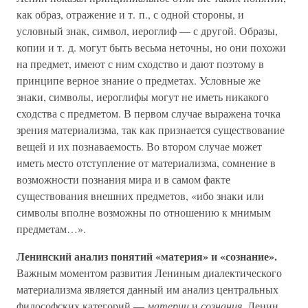
как образ, отражение и т. п., с одной стороны, и
условный знак, символ, иероглиф — с другой. Образы,
копии и т. д. могут быть весьма неточны, но они похожи
на предмет, имеют с ним сходство и дают поэтому в
принципе верное знание о предметах. Условные же
знаки, символы, иероглифы могут не иметь никакого
сходства с предметом. В первом случае выражена точка
зрения материализма, так как признается существование
вещей и их познаваемость. Во втором случае может
иметь место отступление от материализма, сомнение в
возможности познания мира и в самом факте
существования внешних предметов, «ибо знаки или
символы вполне возможны по отношению к мнимым
предметам…».
Ленинский анализ понятий «материя» и «сознание».
Важным моментом развития Лениным диалектического
материализма является данный им анализ центральных
философских категорий —
материи
и
сознания.
Ленин