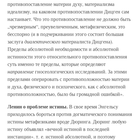
противопоставление материи духу, материализма
идеализму, на каковом противопоставлении Дицген сам
настаивает. Что это противопоставление не должно быть
„чрезмерным“, преувеличенным, метафизическим, это
бесспорно (и в подчеркивании этого состоит большая
заслуга
диалектического
материалиста Дицгена).
Пределы абсолютной необходимости и абсолютной
истинности этого относительного противопоставления
суть именно те пределы, которые определяют
направление
гносеологических исследований. За этими
пределами оперировать с противоположностью материи
и духа, физического и психического, как с абсолютной
противоположностью, было бы громадной ошибкой».
Ленин о проблеме истины.
В свое время Энгельсу
приходилось бороться против догматического понимания
истины метафизиками вроде Дюринга. Дюринг любую
истину объявлял «вечной истиной в последней
инстанции». т. е. истиной абсолютной, и поэтому