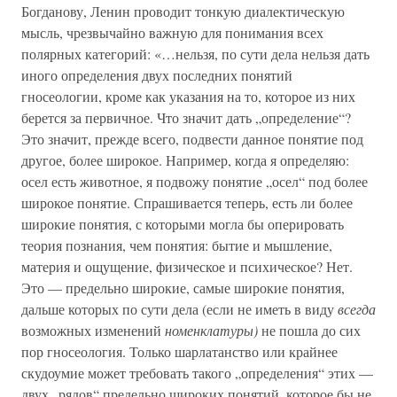
Богданову, Ленин проводит тонкую диалектическую
мысль, чрезвычайно важную для понимания всех
полярных категорий: «…нельзя, по сути дела нельзя дать
иного определения двух последних понятий
гносеологии, кроме как указания на то, которое из них
берется за первичное. Что значит дать „определение“?
Это значит, прежде всего, подвести данное понятие под
другое, более широкое. Например, когда я определяю:
осел есть животное, я подвожу понятие „осел“ под более
широкое понятие. Спрашивается теперь, есть ли более
широкие понятия, с которыми могла бы оперировать
теория познания, чем понятия: бытие и мышление,
материя и ощущение, физическое и психическое? Нет.
Это — предельно широкие, самые широкие понятия,
дальше которых по сути дела (если не иметь в виду
всегда
возможных изменений
номенклатуры)
не пошла до сих
пор гносеология. Только шарлатанство или крайнее
скудоумие может требовать такого „определения“ этих —
двух „рядов“ предельно широких понятий, которое бы не