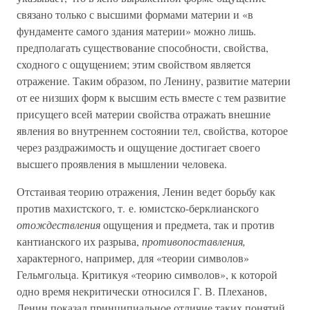
связано только с высшими формами материи и «в
фундаменте самого здания материи» можно лишь.
предполагать существование способности, свойства,
сходного с ощущением; этим свойством является
отражение. Таким образом, по Ленину, развитие материи
от ее низших форм к высшим есть вместе с тем развитие
присущего всей материи свойства отражать внешние
явления во внутреннем состоянии тел, свойства, которое
через раздражимость и ощущение достигает своего
высшего проявления в мышлении человека.
Отстаивая теорию отражения, Ленин ведет борьбу как
против махистского, т. е. юмистско-берклианского
отождествления
ощущения и предмета, так и против
кантианского их разрыва,
противопоставления,
характерного, например, для «теории символов»
Гельмгольца. Критикуя «теорию символов», к которой
одно время некритически относился Г. В. Плеханов,
Ленин показал принципиальное отличие таких понятий,