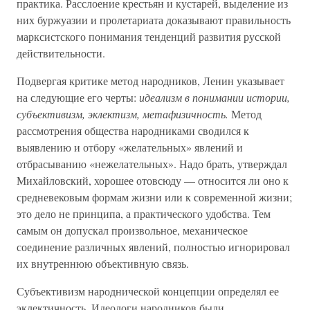
практика. Расслоение крестьян и кустарей, выделение из
них буржуазии и пролетариата доказывают правильность
марксистского понимания тенденций развития русской
действительности.
Подвергая критике метод народников, Ленин указывает
на следующие его черты:
идеализм в понимании истории,
субъективизм, эклектизм, метафизичность.
Метод
рассмотрения общества народниками сводился к
выявлению и отбору «желательных» явлений и
отбрасыванию «нежелательных». Надо брать, утверждал
Михайловский, хорошее отовсюду — относится ли оно к
средневековым формам жизни или к современной жизни;
это дело не принципа, а практического удобства. Тем
самым он допускал произвольное, механическое
соединение различных явлений, полностью игнорировал
их внутреннюю объективную связь.
Субъективизм народнической концепции определял ее
эклектичность. Идеологи народников были