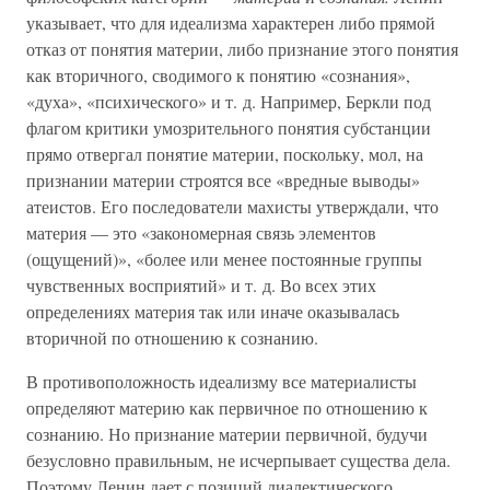
указывает, что для идеализма характерен либо прямой
отказ от понятия материи, либо признание этого понятия
как вторичного, сводимого к понятию «сознания»,
«духа», «психического» и т. д. Например, Беркли под
флагом критики умозрительного понятия субстанции
прямо отвергал понятие материи, поскольку, мол, на
признании материи строятся все «вредные выводы»
атеистов. Его последователи махисты утверждали, что
материя — это «закономерная связь элементов
(ощущений)», «более или менее постоянные группы
чувственных восприятий» и т. д. Во всех этих
определениях материя так или иначе оказывалась
вторичной по отношению к сознанию.
В противоположность идеализму все материалисты
определяют материю как первичное по отношению к
сознанию. Но признание материи первичной, будучи
безусловно правильным, не исчерпывает существа дела.
Поэтому Ленин дает с позиций диалектического