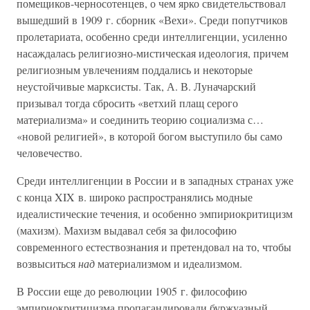
помещиков-черносотенцев, о чем ярко свидетельствовал
вышедший в 1909 г. сборник «Вехи». Среди попутчиков
пролетариата, особенно среди интеллигенции, усиленно
насаждалась религиозно-мистическая идеология, причем
религиозным увлечениям поддались и некоторые
неустойчивые марксисты. Так, А. В. Луначарский
призывал тогда сбросить «ветхий плащ серого
материализма» и соединить теорию социализма с…
«новой религией», в которой богом выступило бы само
человечество.
Среди интеллигенции в России и в западных странах уже
с конца XIX в. широко распространялись модные
идеалистические течения, и особенно эмпириокритицизм
(махизм). Махизм выдавал себя за философию
современного естествознания и претендовал на то, чтобы
возвыситься
над
материализмом и идеализмом.
В России еще до революции 1905 г. философию
эмпириокритицизма пропагандировали буржуазный