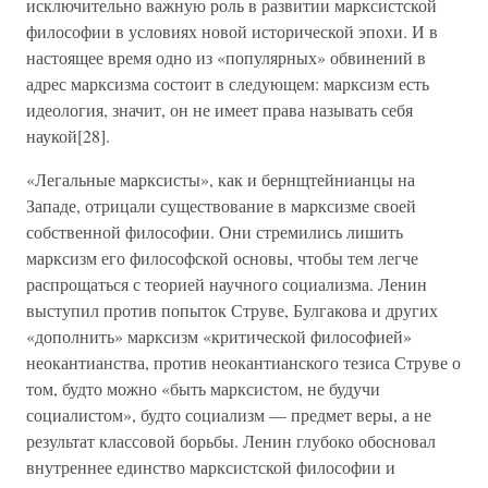
исключительно важную роль в развитии марксистской
философии в условиях новой исторической эпохи. И в
настоящее время одно из «популярных» обвинений в
адрес марксизма состоит в следующем: марксизм есть
идеология, значит, он не имеет права называть себя
наукой[28].
«Легальные марксисты», как и бернщтейнианцы на
Западе, отрицали существование в марксизме своей
собственной философии. Они стремились лишить
марксизм его философской основы, чтобы тем легче
распрощаться с теорией научного социализма. Ленин
выступил против попыток Струве, Булгакова и других
«дополнить» марксизм «критической философией»
неокантианства, против неокантианского тезиса Струве о
том, будто можно «быть марксистом, не будучи
социалистом», будто социализм — предмет веры, а не
результат классовой борьбы. Ленин глубоко обосновал
внутреннее единство марксистской философии и