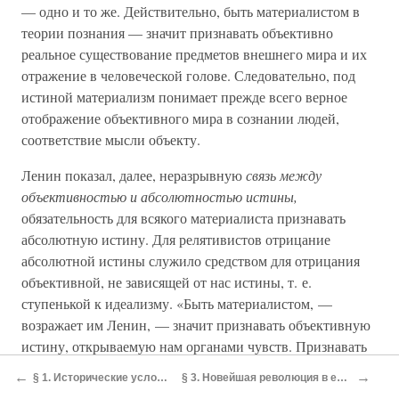
— одно и то же. Действительно, быть материалистом в
теории познания — значит признавать объективно
реальное существование предметов внешнего мира и их
отражение в человеческой голове. Следовательно, под
истиной материализм понимает прежде всего верное
отображение объективного мира в сознании людей,
соответствие мысли объекту.
Ленин показал, далее, неразрывную
связь между
объективностью и абсолютностью истины,
обязательность для всякого материалиста признавать
абсолютную истину. Для релятивистов отрицание
абсолютной истины служило средством для отрицания
объективной, не зависящей от нас истины, т. е.
ступенькой к идеализму. «Быть материалистом, —
возражает им Ленин, — значит признавать объективную
истину, открываемую нам органами чувств. Признавать
объективную, т. е. не зависящую от человека и от
←
→
§ 1. Исторические условия возникновения и особенности ленинского этапа марксистской философии
§ 3. Новейшая революция в естествознании и ее философский анализ в труде Ленина «Материализм и эмпириокритицизм»
человечества истину, значит так или иначе признавать