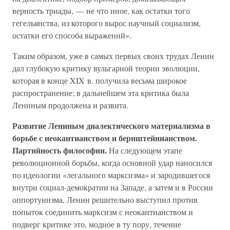
верность триады, — не что иное, как остатки того
гегельянства, из которого вырос научный социализм,
остатки его способа выражений».
Таким образом, уже в самых первых своих трудах Ленин
дал глубокую критику вульгарной теории эволюции,
которая в конце XIX в. получила весьма широкое
распространение; в дальнейшем эта критика была
Лениным продолжена и развита.
Развитие Лениным диалектического материализма в
борьбе с неокантианством и бернштейнианством.
Партийность философии.
На следующем этапе
революционной борьбы, когда основной удар наносился
по идеологии «легального марксизма» и зародившегося
внутри социал-демократии на Западе, а затем и в России
оппортунизма, Ленин решительно выступил против
попыток соединить марксизм с неокантианством и
подверг критике это, модное в ту пору, течение