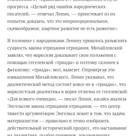
прогресса. «Целый ряд ошибок народнических
писателей, — отмечал Ленин, — проистекает из их
попыток доказать, что это непропорциональное,
скачкообразное, азартное развитие не есть развитие».
В полемике с народниками Ленину пришлось разъяснять
сущность закона отрицания отрицания. Михайловский
заявлял, что марксизм доказывает свои положения с
помощью гегелевской «триады» и поэтому склонен к
фатализму; «триада», мол, вывезет. Опровергая эти
измышления Михайловского, Ленин указывал, что
диалектический метод состоит вовсе не в «триадах», что
марксистская диалектика в корне отлична от гегелевской.
«Для всякого очевидно, — писал Ленин, касаясь анализа
Энгельсом закона отрицания отрицания, — что центр
тяжести аргументации Энгельса лежит в том, что задача
материалистов — правильно и точно изобразить
действительный исторический процесс, что настаивание
на диалектике, подбор примеров, доказывающих