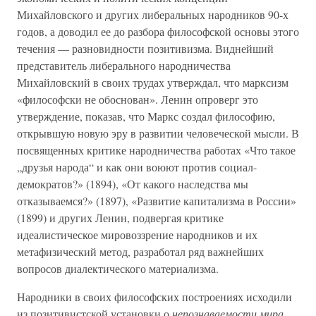
Михайловского и других либеральных народников 90-х
годов, а доводил ее до разбора философской основы этого
течения — разновидности позитивизма. Виднейший
представитель либерального народничества
Михайловский в своих трудах утверждал, что марксизм
«философски не обоснован». Ленин опроверг это
утверждение, показав, что Маркс создал философию,
открывшую новую эру в развитии человеческой мысли. В
посвященных критике народничества работах «Что такое
„друзья народа“ и как они воюют против социал-
демократов?» (1894), «От какого наследства мы
отказываемся?» (1897), «Развитие капитализма в России»
(1899) и других Ленин, подвергая критике
идеалистическое мировоззрение народников и их
метафизический метод, разработал ряд важнейших
вопросов диалектического материализма.
Народники в своих философских построениях исходили
из позитивистской установки о
непознаваемости мира.