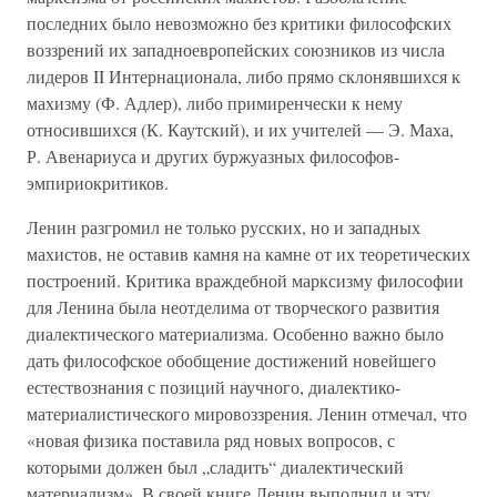
последних было невозможно без критики философских
воззрений их западноевропейских союзников из числа
лидеров II Интернационала, либо прямо склонявшихся к
махизму (Ф. Адлер), либо примиренчески к нему
относившихся (К. Каутский), и их учителей — Э. Маха,
Р. Авенариуса и других буржуазных философов-
эмпириокритиков.
Ленин разгромил не только русских, но и западных
махистов, не оставив камня на камне от их теоретических
построений. Критика враждебной марксизму философии
для Ленина была неотделима от творческого развития
диалектического материализма. Особенно важно было
дать философское обобщение достижений новейшего
естествознания с позиций научного, диалектико-
материалистического мировоззрения. Ленин отмечал, что
«новая физика поставила ряд новых вопросов, с
которыми должен был „сладить“ диалектический
материализм». В своей книге Ленин выполнил и эту