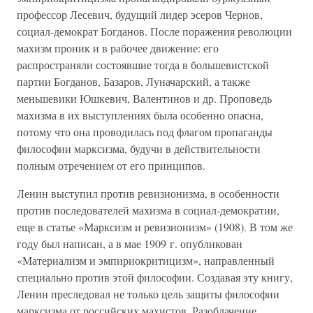
профессор Лесевич, будущий лидер эсеров Чернов,
социал-демократ Богданов. После поражения революции
махизм проник и в рабочее движение: его
распространяли состоявшие тогда в большевистской
партии Богданов, Базаров, Луначарский, а также
меньшевики Юшкевич, Валентинов и др. Проповедь
махизма в их выступлениях была особенно опасна,
потому что она проводилась под флагом пропаганды
философии марксизма, будучи в действительности
полным отречением от его принципов.
Ленин выступил против ревизионизма, в особенности
против последователей махизма в социал-демократии,
еще в статье «Марксизм и ревизионизм» (1908). В том же
году был написан, а в мае 1909 г. опубликован
«Материализм и эмпириокритицизм», направленный
специально против этой философии. Создавая эту книгу,
Ленин преследовал не только цель защиты философии
марксизма от российских махистов. Разоблачение