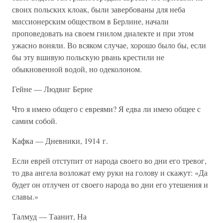
своих польских клоак, были завербованы для неба
миссионерским обществом в Берлине, начали
проповедовать на своем гнилом диалекте и при этом
ужасно воняли. Во всяком случае, хорошо было бы, если
бы эту вшивую польскую рвань крестили не
обыкновенной водой, но одеколоном.
Гейне — Людвиг Берне
Что я имею общего с евреями? Я едва ли имею общее с
самим собой.
Кафка — Дневники, 1914 г.
Если еврей отступит от народа своего во дни его тревог,
то два ангела возложат ему руки на голову и скажут: «Да
будет он отлучен от своего народа во дни его утешения и
славы.»
Талмуд — Таанит, На