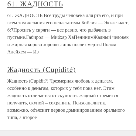
61. ЖАДНОСТЬ
61. ЖАДНОСТЬ Все труды человека для рта его, и при
всем том желания его ненасытимы.Библия — Экклезиаст,
6:7Просить у скряги — все равно, что рыбачить в
пустыне.Габирол — Мибхар ХаПенинимЖадный человек
и жирная корова хороши лишь после смерти.Шолом-
Алейхем — Из
Жадность (Cupidité)
Жадность (Cupidit?) Чрезмерная любовь к деньгам,
особенно к деньгам, которых у тебя пока нет. Этим
жадность отличается от скупости: жадный стремится
получить, скупой – сохранить. Психоаналитик,
возможно, объяснит первое доминированием орального
типа, а второе –