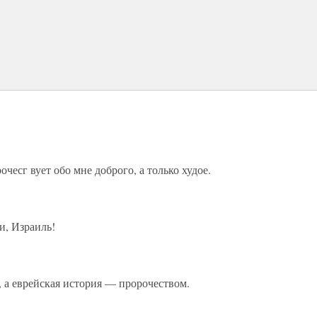
чесг вует обо мне доброго, а только худое.
и, Израиль!
 а еврейская история — пророчеством.