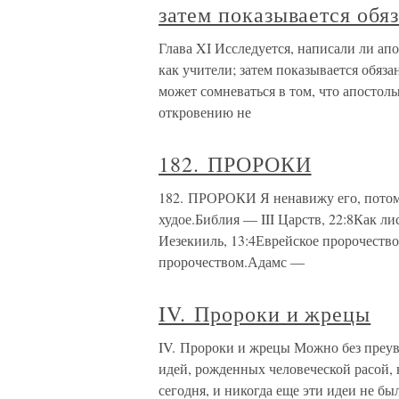
затем показывается обя
Глава XI Исследуется, написали ли ап
как учители; затем показывается обяз
может сомневаться в том, что апостол
откровению не
182. ПРОРОКИ
182. ПРОРОКИ Я ненавижу его, потому 
худое.Библия — III Царств, 22:8Как л
Иезекииль, 13:4Еврейское пророчество
пророчеством.Адамс —
IV. Пророки и жрецы
IV. Пророки и жрецы Можно без преуве
идей, рожденных человеческой расой, 
сегодня, и никогда еще эти идеи не б