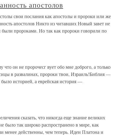
занность апостолов
остолы свои послания как апостолы и пророки или же
анность апостолов Никто из читавших Новый завет не
ы были пророками. Но так как пророки говорили по
что он не пророчесг вует обо мне доброго, а только
исицы в развалинах, пророки твои, Израиль!Библия —
 было историей, а еврейская история —
личения сказать, что никогда еще знание великих
не было так широко распространено в мире, как
ыли менее действенны, чем теперь. Идеи Платона и