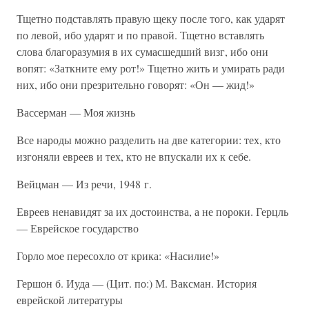
Тщетно подставлять правую щеку после того, как ударят
по левой, ибо ударят и по правой. Тщетно вставлять
слова благоразумия в их сумасшедший визг, ибо они
вопят: «Заткните ему рот!» Тщетно жить и умирать ради
них, ибо они презрительно говорят: «Он — жид!»
Вассерман — Моя жизнь
Все народы можно разделить на две категории: тех, кто
изгоняли евреев и тех, кто не впускали их к себе.
Вейцман — Из речи, 1948 г.
Евреев ненавидят за их достоинства, а не пороки. Герцль
— Еврейское государство
Горло мое пересохло от крика: «Насилие!»
Гершон б. Иуда — (Цит. по:) М. Ваксман. История
еврейской литературы