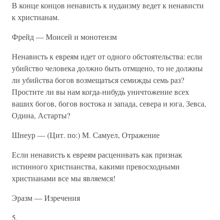
В конце концов ненависть к иудаизму ведет к ненависти
к христианам.
Фрейд — Моисей и монотеизм
Ненависть к евреям идет от одного обстоятельства: если
убийство человека должно быть отмщено, то не должны
ли убийства богов возмещаться семижды семь раз?
Простите ли вы нам когда-нибудь уничтожение всех
ваших богов, богов востока и запада, севера и юга, Зевса,
Одина, Астарты?
Шнеур — (Цит. по:) М. Самуел, Отражение
Если ненависть к евреям расценивать как признак
истинного христианства, какими превосходными
христианами все мы являемся!
Эразм — Изречения
5.