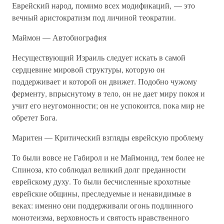
Еврейский народ, помимо всех модификаций, — это
вечный аристократизм под личиной теократии.
Маймон — Автобиография
Несуществующий Израиль следует искать в самой
сердцевине мировой структуры, которую он
поддерживает и которой он движет. Подобно чужому
ферменту, впрыснутому в тело, он не дает миру покоя и
учит его неугомонности; он не успокоится, пока мир не
обретет Бога.
Маритен — Критический взгляды еврейскую проблему
То были вовсе не Габирол и не Маймонид, тем более не
Спиноза, кто соблюдал великий долг преданности
еврейскому духу. То были бесчисленные крохотные
еврейские общины, преследуемые и ненавидимые в
веках: именно они поддерживали огонь подлинного
монотеизма, верховность и святость нравственного