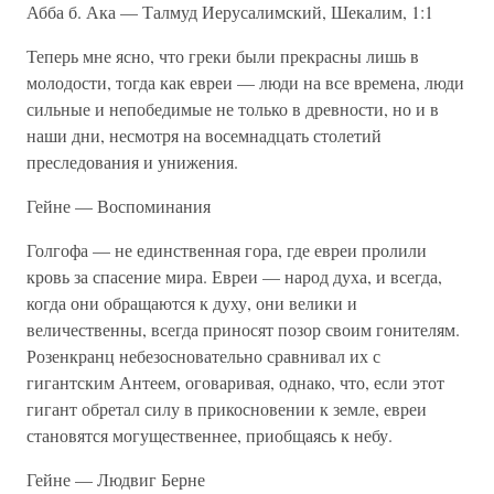
Абба б. Ака — Талмуд Иерусалимский, Шекалим, 1:1
Теперь мне ясно, что греки были прекрасны лишь в
молодости, тогда как евреи — люди на все времена, люди
сильные и непобедимые не только в древности, но и в
наши дни, несмотря на восемнадцать столетий
преследования и унижения.
Гейне — Воспоминания
Голгофа — не единственная гора, где евреи пролили
кровь за спасение мира. Евреи — народ духа, и всегда,
когда они обращаются к духу, они велики и
величественны, всегда приносят позор своим гонителям.
Розенкранц небезосновательно сравнивал их с
гигантским Антеем, оговаривая, однако, что, если этот
гигант обретал силу в прикосновении к земле, евреи
становятся могущественнее, приобщаясь к небу.
Гейне — Людвиг Берне