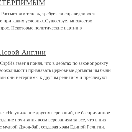
НЕТЕРПИМЫМ
мотрим теперь, требует ли справедливость
то при каких условиях.Существует множество
опрос. Некоторые политические партии в
 Новой Англии
эр!Из газет я понял, что в дебатах по законопроекту
еобходимости признавать церковные догматы им были
ами они нетерпимы к другим религиям и преследуют
т: «Не унижение других верований, не беспричинное
здание почитания всем верованиям за все, что в них
с мудрой Джод-бай, создавая храм Единой Религии,