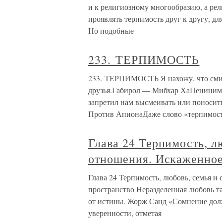
и к религиозному многообразию, а ре
проявлять терпимость друг к другу, д
Но подобные
233. ТЕРПИМОСТЬ
233. ТЕРПИМОСТЬ Я нахожу, что смир
друзья.Габирол — Мибхар ХаПенинимН
запретил нам высмеивать или поноси
Против АпионаДаже слово «терпимост
Глава 24 Терпимость, л
отношения. Искаженное
Глава 24 Терпимость, любовь, семья 
пространство Неразделенная любовь та
от истины. Жорж Санд «Сомнение долж
уверенности, отметая