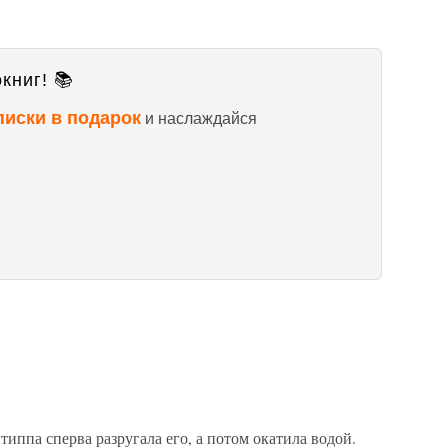
книг! 📚
писки в подарок
и наслаждайся
ппа сперва разругала его, а потом окатила водой.