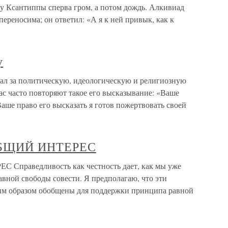
 у Ксантиппы сперва гром, а потом дождь. Алкивиад
ереносима; он ответил: «А я к ней привык, как к
у
вал за политическую, идеологическую и религиозную
нас часто повторяют такое его высказывание: «Ваше
Ваше право его высказать я готов пожертвовать своей
ОБЩИЙ ИНТЕРЕС
праведливость как честность дает, как мы уже
авной свободы совести. Я предполагаю, что эти
им образом обобщены для поддержки принципа равной