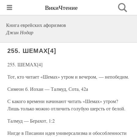
ВикиЧтение
Книга еврейских афоризмов
Джин Нодар
255. ШЕМАХ[4]
255. ШЕМАХ[4]
Тот, кто читает «Шемах» утром и вечером, — непобедим.
Симеон б. Иохаи — Талмуд, Сота, 42а
С какого времени начинают читать «Шемах» утром?
Лишь только можно отличить голубую шерсть от белой.
Талмуд — Берахот, 1:2
Нигде в Писании идея универсализма и обособленности