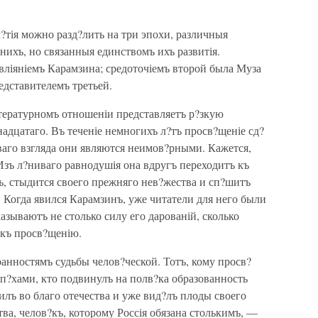
?тія можно разд?лить на три эпохи, различныя
нихъ, но связанныя единствомъ ихъ развитія.
вліяніемъ Карамзина; средоточіемъ второй была Муза
дставителемъ третьей.
итературномъ отношеніи представляетъ р?зкую
дцатаго. Въ теченіе немногихъ л?тъ просв?щеніе сд?
рваго взгляда они являются неимов?рными. Кажется,
Изъ л?ниваго равнодушія она вдругъ переходитъ къ
гъ, стыдится своего прежняго нев?жества и сп?шитъ
Когда явился Карамзинъ, уже читатели для него были
азываютъ не столько силу его дарованій, сколько
къ просв?щенію.
ранностямъ судьбы челов?ческой. Тотъ, кому просв?
п?хами, кто подвинулъ на полв?ка образованность
илъ во благо отечества и уже вид?лъ плоды своего
ства, челов?къ, которому Россія обязана столькимъ, —