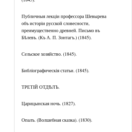
Публичныя лекціи профессора Шевырева
объ исторіи русской словесности,
преимущественно древней. Письмо въ
Бѣлевъ. (Къ А. П. Зонтагъ.) (1845).
Сельское хозяйство. (1845).
Библіографическія статьи. (1845).
ТРЕТІЙ ОТДѢЛЪ.
Царицынская ночь. (1827).
Опалъ. (Волшебная сказка). (1830).