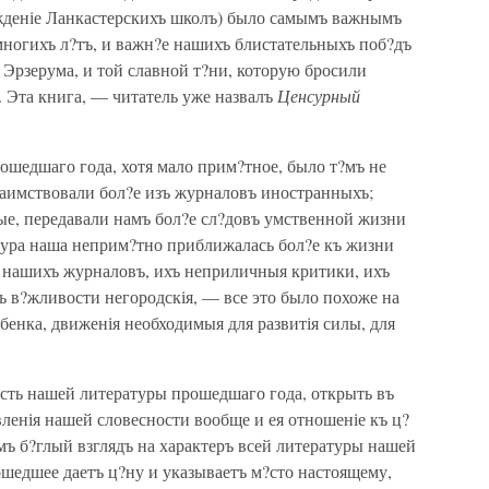
ежденіе Ланкастерскихъ школъ) было самымъ важнымъ
 многихъ л?тъ, и важн?е нашихъ блистательныхъ поб?дъ
я Эрзерума, и той славной т?ни, которую бросили
. Эта книга, — читатель уже назвалъ
Ценсурный
рошедшаго года, хотя мало прим?тное, было т?мъ не
аимствовали бол?е изъ журналовъ иностранныхъ;
ые, передавали намъ бол?е сл?довъ умственной жизни
атура наша неприм?тно приближалась бол?е къ жизни
 нашихъ журналовъ, ихъ неприличныя критики, ихъ
хъ в?жливости негородскія, — все это было похоже на
бенка, движенія необходимыя для развитія силы, для
ость нашей литературы прошедшаго года, открыть въ
енія нашей словесности вообще и ея отношеніе къ ц?
ъ б?глый взглядъ на характеръ всей литературы нашей
рошедшее даетъ ц?ну и указываетъ м?сто настоящему,