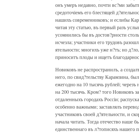
онъ умеръ недавно, почти вс?ми забыт
средоточіемъ его блестящей д?ятельнос
нашихъ современниковъ; и еслибы Кара
читая эту статью, въ первый разъ усл
усомнились бы въ достов?рности столь
исчезла; участники его трудовъ разошл
ятельности; многихъ уже н?тъ; но д?ло
приноситъ плоды и ищетъ благодарнос
Новиковъ не распространилъ, а создалъ
него, по свид?тельству Карамзина, бы
ежегодно на 10 тысячь рублей; черезъ 
на 200 тысячь. Кром? того Новиковъ з
отдаленныхъ городахъ Россіи; распуск
особенно важными; заставлялъ перево
участниковъ своей д?ятельности, и ско
начала читать. Тогда отечество наше б
единственнаго въ л?тописяхъ нашего 