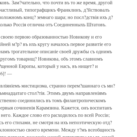
въ. Зам?чательно, что почти въ то же время, другой
счастливый, типографщикъ Франклинъ, д?йствовалъ
оложномъ конц? земнаго шара; но посл?дствія ихъ д?
колько Россія отлична отъ Соединенныхъ Штатовъ.
 своею первою образованностью Новикову и его
ей м?р? въ ихъ кругу началось первое развитіе его
 намъ трогательное описаніе своей дружбы съ однимъ
 о другомъ товарищ? Новикова, объ этомъ славномъ
?щенной Европы, который у насъ, въ нищет? и
[6]! —
 вліяніемъ мистицизма, странно перем?шаннаго съ мн?
ьмнадцатаго стол?тія. Этимъ двумъ направленіямъ
тественно соединились въ томъ филантропическомъ
ервыя сочиненія Карамзина. Кажется, онъ воспитанъ
него. Каждое слово его расходилось по всей Россіи;
сь его стихами, не смотря на ихъ непоэтическую отд?
наклонностью своего времени. Между т?мъ всеобщность
е при первомъ рожденіи нашей литературы мы въ самой