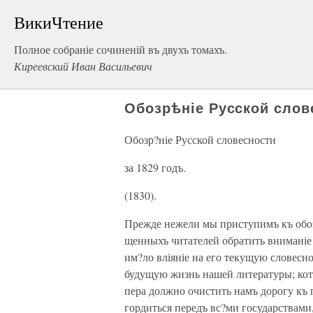
ВикиЧтение
Полное собраніе сочиненій въ двухъ томахъ.
Киреевский Иван Васильевич
Обозрѣніе Русской слове
Обозр?ніе Русской словесности
за 1829 годъ.
(1830).
Прежде нежели мы приступимъ къ обоз
щенныхъ читателей обратить вниманіе н
им?ло вліяніе на его текущую словесно
будущую жизнь нашей литературы; кот
пера должно очистить намъ дорогу к
гордиться передъ вс?ми государствами,