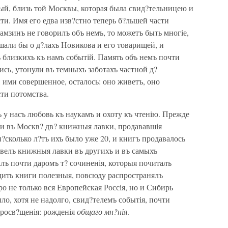
ый, близь той Москвы, которая была свид?тельницею и
ти. Имя его едва изв?стно теперь б?льшей части
мзинъ не говорилъ объ немъ, то можетъ быть многіе,
ышали бы о д?лахъ Новикова и его товарищей, и
 близкихъ къ намъ событій. Память объ немъ почти
ись, утонули въ темныхъ заботахъ частной д?
, ими совершенное, осталось: оно живетъ, оно
ти потомства.
 у насъ любовь къ наукамъ и охоту къ чтенію. Прежде
ли въ Москв? дв? книжныя лавки, продававшія
н?сколько л?тъ ихъ было уже 20, и книгъ продавалось
авелъ книжныя лавки въ другихъ и въ самыхъ
алъ почти даромъ т? сочиненія, которыя почиталъ
дить книги полезныя, повсюду распространялъ
ро не только вся Европейская Россія, но и Сибирь
ыло, хотя не надолго, свид?телемъ событія, почти
просв?щенія: рожденія
общаго мн?нія
.