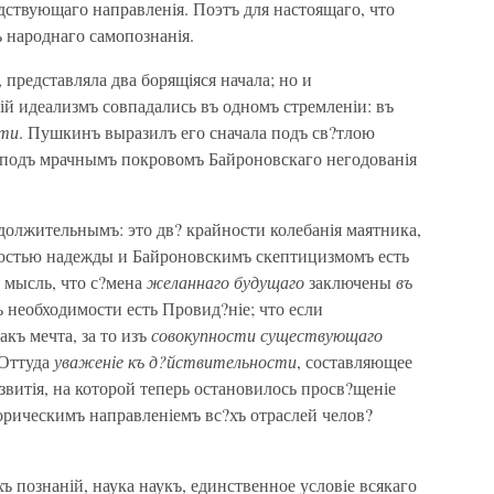
дствующаго направленія. Поэтъ для настоящаго, что
 народнаго самопознанія.
 представляла два борящіяся начала; но и
й идеализмъ совпадались въ одномъ стремленіи: въ
сти
. Пушкинъ выразилъ его сначала подъ св?тлою
подъ мрачнымъ покровомъ Байроновскаго негодованія
одолжительнымъ: это дв? крайности колебанія маятника,
ностью надежды и Байроновскимъ скептицизмомъ есть
и мысль, что с?мена
желаннаго будущаго
заключены
въ
въ необходимости есть Провид?ніе; что если
акъ мечта, за то изъ
совокупности существующаго
 Оттуда
уваженіе къ д?йствительности
, составляющее
звитія, на которой теперь остановилось просв?щеніе
орическимъ направленіемъ вс?хъ отраслей челов?
хъ познаній, наука наукъ, единственное условіе всякаго