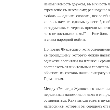
неизм?няемость дружбы, въ в?чность л
стремленіе къ неземному; равнодушіе 
любовь
, — однимъ словомъ, вся
поэзія
явилось намъ въ одномъ существ?, и о
ея задумчивыхъ чертахъ прочли мы отв?
чего не доставало намъ!” — Еще больш
и слава народной войны.
Но поэзія Жуковскаго, хотя совершенн
къ прошедшему, которую можно назват
однакоже воспитана на п?сняхъ Германі
составляетъ отличительный характеръ 
образомъ въ составъ нашей литературы
Германская.
Между т?мъ лира Жуковскаго замолчал
переливами напоминали намъ о ея преж
остановиться. Какъ мысль зоветъ звукъ
наперсникъ, который бы сердцемъ отг