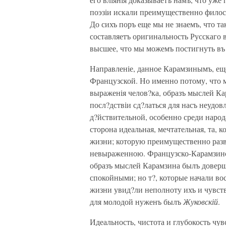
поэзіи искали преимущественно филосо
До сихъ поръ еще мы не знаемъ, что та
составляетъ оригинальность Русскаго 
высшее, что мы можемъ постигнуть въ
Направленіе, данное Карамзинымъ, еще
Французской. Но именно потому, что м
выраженія челов?ка, образъ мыслей Ка
посл?дствіи сд?латься для насъ неудо
д?йствительной, особенно среди народ
сторона идеальная, мечтательная, та, 
жизни; которую преимущественно разви
невыраженною. Французско-Карамзинск
образъ мыслей Карамзина былъ доверше
спокойными; но т?, которые начали во
жизни увид?ли неполноту ихъ и чувств
для молодой нуженъ былъ
Жуковскій
.
Идеальность, чистота и глубокость чув