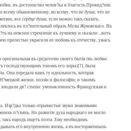
юбви, въ достоинство челов?ка и благость Провид?нія;
ко всему обыкновенному, ко всему, что не
душа
, что не
жизни, все
сердце души
, если можно такъ сказать,
блеклось въ пл?нительный образъ Музы Жуковскаго. Въ
тъ на неясное стремленіе къ лучшему и сказали: „вотъ
ею прелестью украсили ее любовь къ отечеству, ужасъ
о оригинальная въ средоточіи своего бытія (въ любви
ь господствующимъ тономъ его лиры)[7], была
и. Она передала намъ ту идеальность, которая
Н?мецкой жизни, поэзіи и философіи; и такимъ
 входили дв? стихіи: умонаклонность Французская и
а. Изр?дка только отрывистые звуки знакомыми
нихъ п?сняхъ. Но развитіе духа народнаго не могло
, такъ народъ ищетъ поэта. Ему необходимъ
адывалъ его внутреннюю жизнь, а въ восторженныхъ