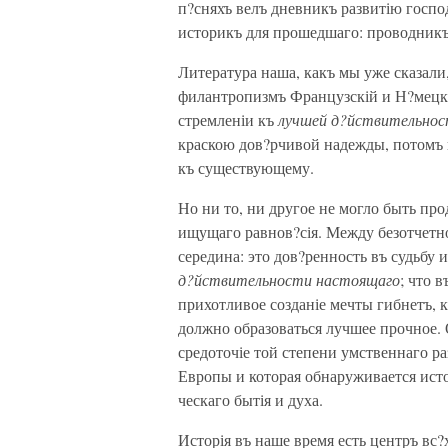
п?сняхъ велъ дневникъ развитію госпо
историкъ для прошедшаго: проводникъ
Литература наша, какъ мы уже сказали,
филантропизмъ Французскій и Н?мецкі
стремленіи къ
лучшей д?йствительно
краскою дов?рчивой надежды, потомъ 
къ существующему.
Но ни то, ни другое не могло быть пр
ищущаго равнов?сія. Между безотчет
середина: это дов?ренность въ судьбу 
д?йствительности настоящаго
; что 
прихотливое созданіе мечты гибнетъ, к
должно образоваться лучшее прочное.
средоточіе той степени умственнаго ра
Европы и которая обнаруживается ист
ческаго бытія и духа.
Исторія въ наше время есть центръ вс?