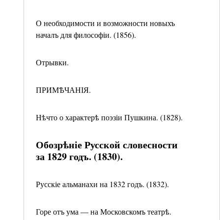
О необходимости и возможности новыхъ
началъ для философіи. (1856).
Отрывки.
ПРИМѢЧАНІЯ.
Нѣчто о характерѣ поэзіи Пушкина. (1828).
Обозрѣніе Русской словесности
за 1829 годъ. (1830).
Русскіе альманахи на 1832 годъ. (1832).
Горе отъ ума — на Московскомъ театрѣ.