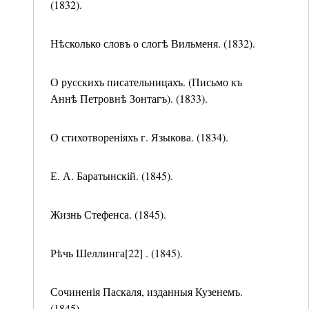
(1832).
Нѣсколько словъ о слогѣ Вильменя. (1832).
О русскихъ писательницахъ. (Письмо къ
Аннѣ Петровнѣ Зонтагъ). (1833).
О стихотвореніяхъ г. Языкова. (1834).
Е. А. Баратынскій. (1845).
Жизнь Стефенса. (1845).
Рѣчь Шеллинга[22] . (1845).
Сочиненія Паскаля, изданныя Кузенемъ.
(1845).