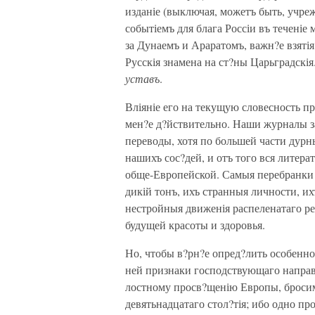
изданіе (выключая, можетъ быть, учр
событіемъ для блага Россіи въ теченіе
за Дунаемъ и Араратомъ, важн?е взяті
Русскія знамена на ст?ны Царьградскія
уставъ
.
Вліяніе его на текущую словесность п
мен?е д?йствительно. Наши журналы з
переводы, хотя по большей части дурн
нашихъ сос?дей, и отъ того вся литер
обще-Европейской. Самыя перебранки
дикій тонъ, ихъ странныя личности, и
нестройныя движенія распеленатаго ре
будущей красоты и здоровья.
Но, чтобы в?рн?е опред?лить особенн
ней признаки господствующаго направл
лостному просв?щенію Европы, бросим
девятьнадцатаго стол?тія; ибо одно п