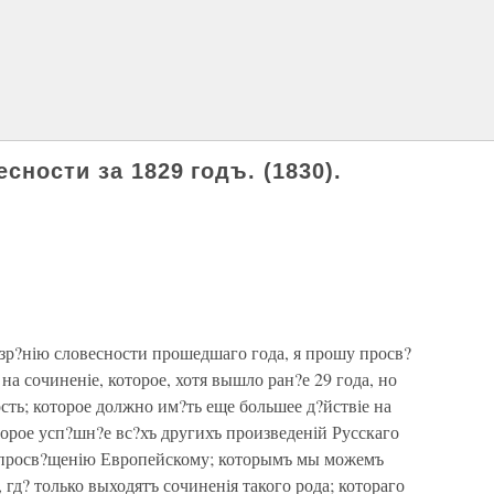
сности за 1829 годъ. (1830).
р?нію словесности прошедшаго года, я прошу просв?
а сочиненіе, которое, хотя вышло ран?е 29 года, но
сть; которое должно им?ть еще большее д?йствіе на
орое усп?шн?е вс?хъ другихъ произведеній Русскаго
ъ просв?щенію Европейскому; которымъ мы можемъ
 гд? только выходятъ сочиненія такого рода; котораго