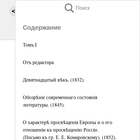
Поиск
Содержание
Томъ I
Отъ редактора
Девятнадцатый вѣкъ. (1832).
Обозрѣніе современнаго состоянія
литературы. (1845).
О характерѣ просвѣщенія Европы и о его
отношеніи къ просвѣщенію Россіи.
(Письмо къ гр. Е. Е. Комаровскому). (1852).