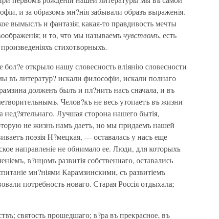
фіи, и за образомъ мн?нія забывали образъ выраженія.
кое вымыслъ и фантазія; какая-то правдивость мечты
воображенія; и то, что мы называемъ
чувствомъ
, есть
 произведеніяхъ стихотворныхъ.
 бол?е открыло нашу словесность вліянію словесности
ы въ литератур? искали философіи, искали полнаго
рамзина долженъ былъ и пл?нить насъ сначала, и въ
влетворительнымъ. Челов?къ не весь утопаетъ въ жизни
а нед?ятельнаго. Лучшая сторона нашего бытія,
которую не жизнь намъ даетъ, но мы придаемъ нашей
ваетъ поэзія Н?мецкая, — оставалась у насъ еще
ое направленіе не обнимало ее. Люди, для которыхъ
ніемъ, в?нцомъ развитія собственнаго, оставались
спитаніе мн?ніями Карамзинскими, съ развитіемъ
овали потребность новаго. Старая Россія отдыхала;
ствъ; святость прошедшаго; в?ра въ прекрасное, въ