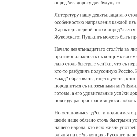
опред?ляя дорогу для будущаго.
Литературу нашу девятьнадцатаго стол
особенностью направленія каждой изъ 
Характеръ первой эпохи опред?ляется 
Жуковскаго; Пушкинъ можетъ быть пре
Начало девятьнадцатаго стол?тія въ л
противоположность съ концомъ восемна
лало столь быстрые усп?хи, что съ пе
кто-то разбудилъ полусонную Россію. 
жажд? образованія, ищетъ ученія, кни
породниться съ иноземными мн?ніями. 
готовы; а его удивительные усп?хи док
повсюду распространившуюся любовь 
Но остановимся зд?сь, и подивимся ст
щеніе наше обязано столь быстрыми ус
нашего народа, кто всю жизнь употреб
вліянія на вс?хъ концахъ Русскаго цар