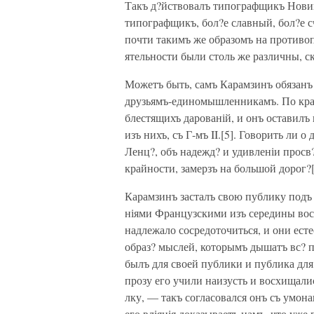
Такъ д?йствовалъ типографщикъ Новико
типографщикъ, бол?е славный, бол?е 
почти такимъ же образомъ на противоп
ятельности были столь же различны, с
Можетъ быть, самъ Карамзинъ обязанъ
друзьямъ-единомышленникамъ. По крайн
блестящихъ дарованій, и онъ оставилъ
изъ нихъ, съ Г-мъ II.[5]. Говорить ли
Ленц?, объ надежд? и удивленіи просв
крайности, замерзъ на большой дорог?
Карамзинъ засталъ свою публику подъ
ніями Французскими изъ середины вос
надлежало сосредоточиться, и они ес
образ? мыслей, которымъ дышатъ вс? п
былъ для своей публики и публика для 
прозу его учили наизусть и восхищали
лку, — такъ согласовался онъ съ умо
его вліянія доказываетъ намъ, что уж