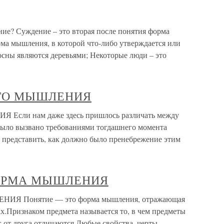
ение? Суждение – это вторая после понятия форма
а мышления, в которой что-либо утверждается или
осны являются деревьями; Некоторые люди – это
ОГО МЫШЛЕНИЯ
ли нам даже здесь пришлось различать между
ыло вызвано требованиями тогдашнего момента
 представить, как должно было пренебрежение этим
ФОРМА МЫШЛЕНИЯ
Я Понятие — это форма мышления, отражающая
х.Признаком предмета называется то, в чем предметы
г от друга отличаются.Любые свойства, черты,