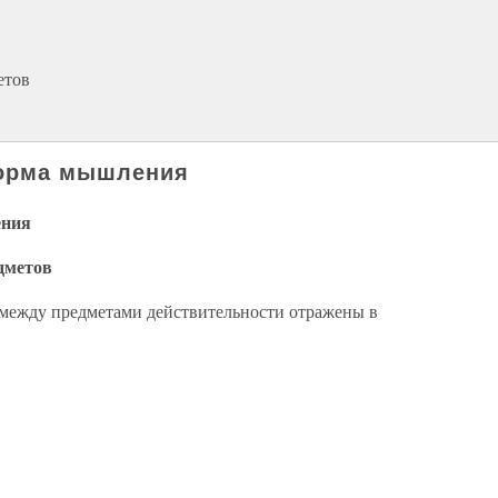
етов
форма мышления
ения
едметов
) между предметами действительности отражены в