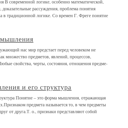
я В современной логике, особенно математической,
, доказательные рассуждения, проблема понятия
ла в традиционной логике. Со времен Г. Фреге понятие
а мышления
ужающий нас мир предстает перед человеком не
ак множество предметов, явлений, процессов,
юбые свойства, черты, состояния, отношения предме­
ления и его структура
руктура Понятие – это форма мышления, отражающая
х.Признаком предмета называется то, в чем предметы
руг от друга.Т. о., признаки представляют собой