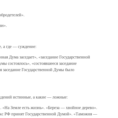
обродетелей».
ан».
е, а где — суждение:
нная Дума заседает», «заседание Государственной
мы состоялось», «состоявшееся заседание
я заседание Государственной Думы было
уждений истинные, а какие — ложные:
 «На Земле есть жизнь». «Береза — хвойное дерево».
екс РФ принят Государственной Думой». «Таможня —