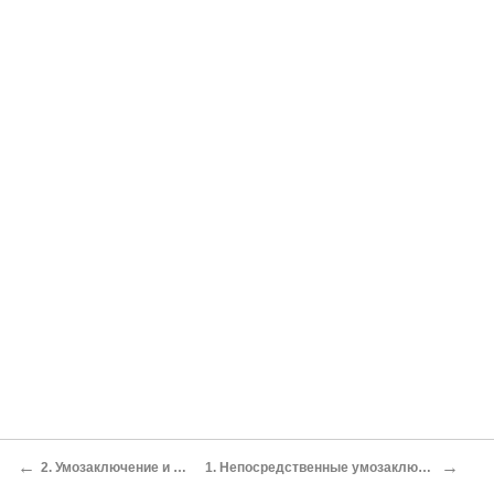
←
→
2. Умозаключение и связь предложений
1. Непосредственные умозаключения из простых суждений