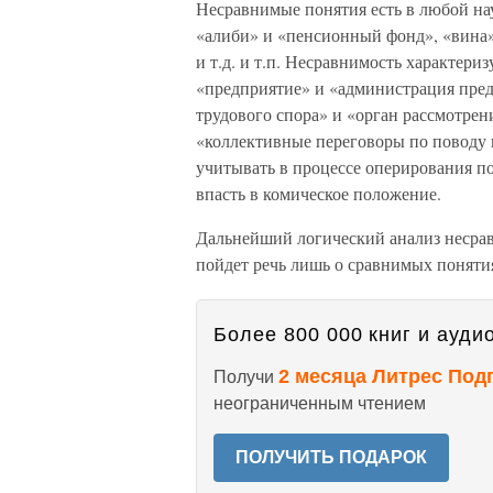
Несравнимые понятия есть в любой нау
«алиби» и «пенсионный фонд», «вина»
и т.д. и т.п. Несравнимость характери
«предприятие» и «администрация пред
трудового спора» и «орган рассмотрен
«коллективные переговоры по поводу 
учитывать в процессе оперирования 
впасть в комическое положение.
Дальнейший логический анализ несра
пойдет речь лишь о сравнимых поняти
Более 800 000 книг и аудио
2 месяца Литрес Под
Получи
неограниченным чтением
ПОЛУЧИТЬ ПОДАРОК