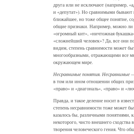
друга или не исключают (например, «а
и «депутат»). Но сравнимыми бывают и
ближайшее, но тоже общее понятие, с
общие признаки. Например, можно ли 
«огромный кит», «ничтожная букашка»
«сложнейший человек»? Да, все они п
видим, степень сравнимости может быт
многообразными, отражающими все мн
окружающем мире.
Несравнимые понятия. Несравнимые
—
в том или ином отношении общих приз
«право» и «диагональ», «право» и «лю
Правда, и такое деление носит в изве
степень несравнимости тоже может быт
казалось бы, различными понятиями, к
некоторого, чисто внешнего сходства 
творения человеческого гения. Что о