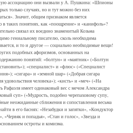
нную ассоциацию они вызвали у А. Пушкина: «Шпионы
ых только случаях, но и тут можно без них
аться». Значит, общим признаком является
о в таких понятиях, как «поощрение» и «канифоль»?
чательно связал их воедино знаменитый Козьма
димо гениальному писателю, сколь необходима
вается, и то и другое — социально необходимые вещи!
других подобных афоризмов, основанных на
одержанию понятий: «болтун» и «маятник» («Болтун
остановить»); «специалист» и «флюс» («Специалист
ння»); «сигара» и «земной шар» («Добрая сигара
я удовольствия человека»); «кисть» и «меч» («На
ть Рафаэля имеет одинаковый вес с мечом Александра
ховый суп» («Мудрость, подобно черепаховому супу,
добные неожиданные сближения и сопоставления весьма
найти в его баснях: «Незабудки и запятки», «Кондуктор
, «Червяк и попадья», «Стан и голос», «Звезда и
основанием остроты и комизма.