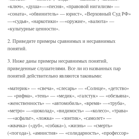
«ключ», «душа»—«песня», «правовой нигилизм» —
«соната», «обвинитель» — юрист», «Верховный Суд РФ»
—«судья», «наркотики» —«оружие», «валюта» —
«культурные ценности».
2. Приведите примеры сравнимых и несравнимых
понятий.
3. Ниже даны примеры несравнимых понятий,
приведенные слушателями. Все ли из названных пар
понятий действительно являются таковыми:
«материк» — «свеча», «слесарь» — «Солнце», «детство»
— «рифма», «тень» — «медик», «галстук» — «обезьяна»,
«женственность» — «автомобиль», «время» —«труба»,
«метро» —«шоколад», «видимость» —«колесо», «трава»
—«асфальт», «ложка» — «зонтик», «самолет» —
«жвачка» («дуб», «собака»), «жизнь» — «смерть»
(«погода»), «амнистия» — «солидарность», «профессор»