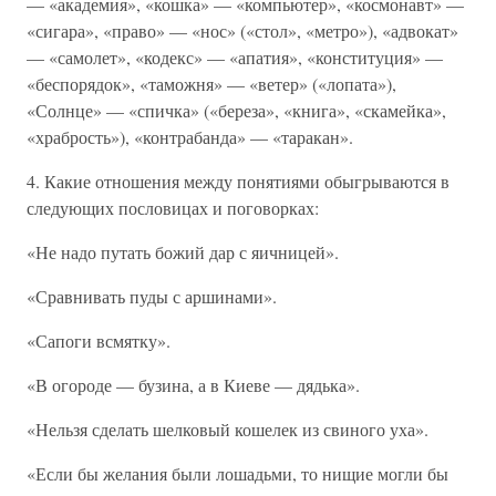
— «академия», «кошка» — «компьютер», «космонавт» —
«сигара», «право» — «нос» («стол», «метро»), «адвокат»
— «самолет», «кодекс» — «апатия», «конституция» —
«беспорядок», «таможня» — «ветер» («лопата»),
«Солнце» — «спичка» («береза», «книга», «скамейка»,
«храбрость»), «контрабанда» — «таракан».
4. Какие отношения между понятиями обыгрываются в
следующих пословицах и поговорках:
«Не надо путать божий дар с яичницей».
«Сравнивать пуды с аршинами».
«Сапоги всмятку».
«В огороде — бузина, а в Киеве — дядька».
«Нельзя сделать шелковый кошелек из свиного уха».
«Если бы желания были лошадьми, то нищие могли бы