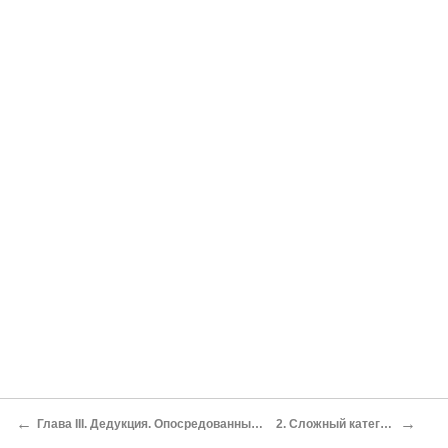
←
→
Глава III. Дедукция. Опосредованные умозаключения из простых суждений
2. Сложный категорический силлогизм