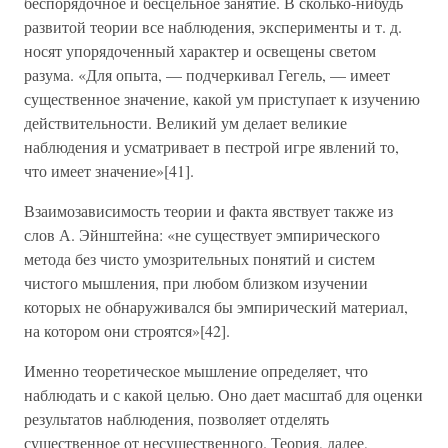
беспорядочное и бесцельное занятие. В сколько-нибудь
развитой теории все наблюдения, эксперименты и т. д.
носят упорядоченный характер и освещены светом
разума. «Для опыта, — подчеркивал Гегель, — имеет
существенное значение, какой ум приступает к изучению
действительности. Великий ум делает великие
наблюдения и усматривает в пестрой игре явлений то,
что имеет значение»[41].
Взаимозависимость теории и факта явствует также из
слов А. Эйнштейна: «не существует эмпирического
метода без чисто умозрительных понятий и систем
чистого мышления, при любом близком изучении
которых не обнаруживался бы эмпирический материал,
на котором они строятся»[42].
Именно теоретическое мышление определяет, что
наблюдать и с какой целью. Оно дает масштаб для оценки
результатов наблюдения, позволяет отделять
существенное от несущественного. Теория, далее,