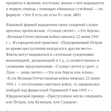
предметы и явления, постольку знание о них выражается
в первую очередь с помощью
единичных суждений
— по
формуле: «Это S есть (не есть) Р» (или: aRb).
Языковой формой выражения таких суждений служат
простые предложения
: «Солнце светит», «Это береза»,
«Великая Отечественная война началась 22 июня 1941
г.». Из юридической практики: «Подозреваемый Петров
во время преступления находился в другом месте».
Факты могут выражаться и
сложными
суждениями:
конъюнкцией, дизъюнкцией и т.д., а соответственно и
сложными предложениями; «Солнце светит и греет, а
Луна — лишь светит»; «Это или береза или осина»;
«Если Великая Отечественная война началась 22 июня
1941 г. с отступления советских войск, то завершилась
победой над фашистской Германией 9 мая 1945 г.».
Юридический пример: «Преступление могли совершить
или Петров, или Кузнецов, или Сидоров».