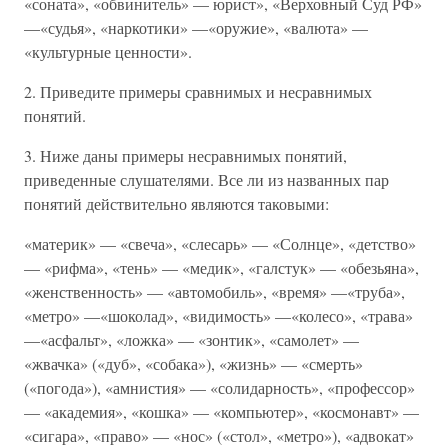
«соната», «обвинитель» — юрист», «Верховный Суд РФ»
—«судья», «наркотики» —«оружие», «валюта» —
«культурные ценности».
2. Приведите примеры сравнимых и несравнимых
понятий.
3. Ниже даны примеры несравнимых понятий,
приведенные слушателями. Все ли из названных пар
понятий действительно являются таковыми:
«материк» — «свеча», «слесарь» — «Солнце», «детство»
— «рифма», «тень» — «медик», «галстук» — «обезьяна»,
«женственность» — «автомобиль», «время» —«труба»,
«метро» —«шоколад», «видимость» —«колесо», «трава»
—«асфальт», «ложка» — «зонтик», «самолет» —
«жвачка» («дуб», «собака»), «жизнь» — «смерть»
(«погода»), «амнистия» — «солидарность», «профессор»
— «академия», «кошка» — «компьютер», «космонавт» —
«сигара», «право» — «нос» («стол», «метро»), «адвокат»