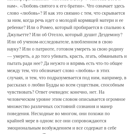
нам». «Любовь святого к его братии». Что означает здесь
слово «любовь»? И как это связано с тем, что скрывается
за ним, когда речь идет о молодой кормящей матери и ее
ребенке? Или о Ромео, который пробирается в спальню к
Джульетте? Или об Отелло, который душит Дездемону?
Или об ученом-исследователе, влюбленном в свою
науку? Или о патриоте, готовом умереть за свою родину
— умереть, а до того убивать, красть, лгать, обманывать и
пытать ради нее? Да неужто и впрямь есть что-то общее
между тем, что обозначает слово «любовь» в этих
случаях, и тем, что подразумевается под ним, например, в
рассказах о любви Будды ко всем существам, способным
чувствовать? Ответ очевиден: конечно, нет. На
человеческом уровне этим словом описывается огромное
множество различных состояний сознания и манер
поведения. Несходные во многом, они похожи по
крайней мере в одном: все они сопровождаются
эмоциональным возбуждением и все содержат в себе