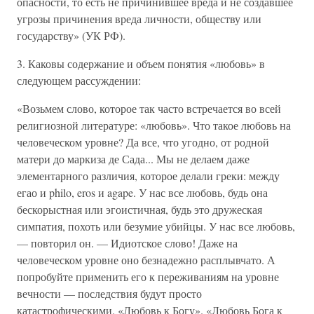
опасности, то есть не причинившее вреда и не создавшее
угрозы причинения вреда личности, обществу или
государству» (УК РФ).
3. Каковы содержание и объем понятия «любовь» в
следующем рассуждении:
«Возьмем слово, которое так часто встречается во всей
религиозной литературе: «любовь». Что такое любовь на
человеческом уровне? Да все, что угодно, от родной
матери до маркиза де Сада... Мы не делаем даже
элементарного различия, которое делали греки: между
егао и philo, eros и agape. У нас все любовь, будь она
бескорыстная или эгоистичная, будь это дружеская
симпатия, похоть или безумие убийцы. У нас все любовь,
— повторил он. — Идиотское слово! Даже на
человеческом уровне оно безнадежно расплывчато. А
попробуйте применить его к переживаниям на уровне
вечности — последствия будут просто
катастрофическими. «Любовь к Богу». «Любовь Бога к