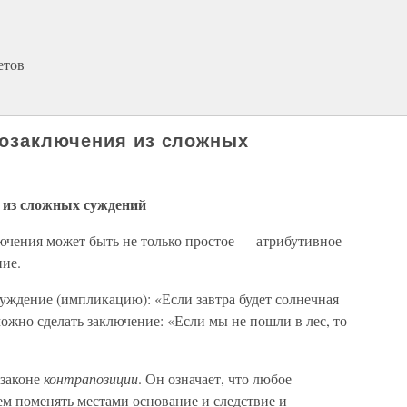
етов
мозаключения из сложных
 из сложных суждений
чения может быть не только простое — атрибутивное
ние.
уждение (импликацию): «Если завтра будет солнечная
можно сделать заключение: «Если мы не пошли в лес, то
 законе
контрапозиции
. Он означает, что любое
ем поменять местами основание и следствие и