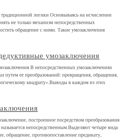
я традиционной логики Основываясь на исчислении
нять не только механизм непосредственных
остить обращение с ними. Такие умозаключения
 дедуктивные умозаключения
умозаключения В непосредственных умозаключениях
ки путем ее преобразований: превращения, обращения,
логическому квадрату».Выводы в каждом из этих
заключения
заключение, построенное посредством преобразования
 называется непосредственным.Выделяют четыре вида
е, обращение, противопоставление предикату,