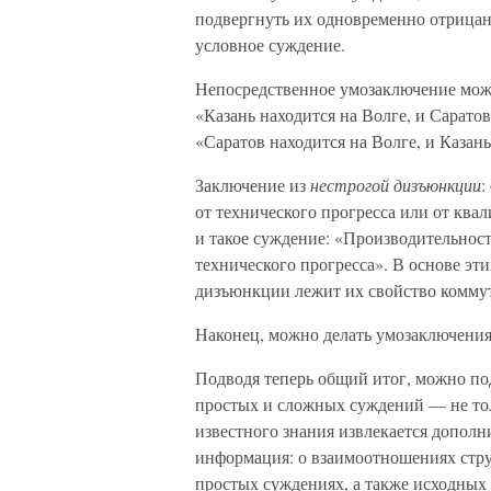
подвергнуть их одновременно отрицан
условное суждение.
Непосредственное умозаключение мож
«Казань находится на Волге, и Саратов
«Саратов находится на Волге, и Казань
Заключение из
нестрогой дизъюнкции
:
от технического прогресса или от ква
и такое суждение: «Производительност
технического прогресса». В основе э
дизъюнкции лежит их свойство коммут
Наконец, можно делать умозаключени
Подводя теперь общий итог, можно по
простых и сложных суждений — не тол
известного знания извлекается дополни
информация: о взаимоотношениях стр
простых суждениях, а также исходных