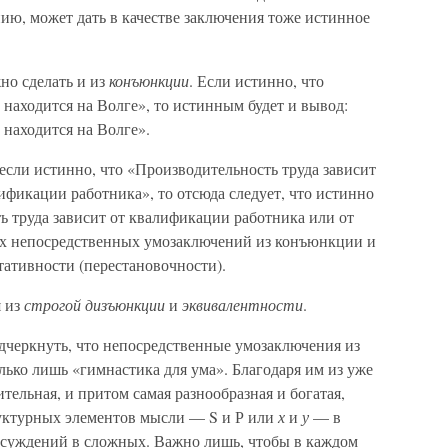
ию, может дать в качестве заключения тоже истинное
но сделать и из
конъюнкции
. Если истинно, что
 находится на Волге», то истинным будет и вывод:
 находится на Волге».
 если истинно, что «Производительность труда зависит
лификации работника», то отсюда следует, что истинно
ь труда зависит от квалификации работника или от
тих непосредственных умозаключений из конъюнкции и
ативности (перестановочности).
я из
строгой дизъюнкции
и
эквивалентности
.
дчеркнуть, что непосредственные умозаключения из
ько лишь «гимнастика для ума». Благодаря им из уже
тельная, и притом самая разнообразная и богатая,
уктурных элементов мысли — S и Р или
х
и
у
— в
 суждений в сложных. Важно лишь, чтобы в каждом