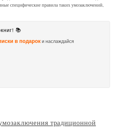
 иные специфические правила таких умозаключений,
книг! 📚
писки в подарок
и наслаждайся
 умозаключения традиционной