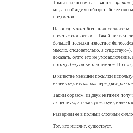
Такой силлогизм называется
соритом
(
когда необходимо обозреть более или
предметов.
Наконец, может быть полисиллогизм, 
простые силлогизмы. Такой полисилл
большей посылки известное философско
мыслю, следовательно, я существую»).
доказать, будто это не умозаключение,
потому, безусловно, истинное. Но по ф
В качестве меньшей посылки используе
надеюсь»), несколько перефразировав е
Таким образом, из двух энтимем получ
существую, а пока существую, надеюсь
Развернем ее в полный сложный силло
Тот, кто мыслит, существует.