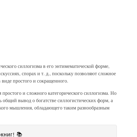
ческого силлогизма в его энтимематической форме,
куссиях, спорах и т. д., поскольку позволяют сложное
 виде простого и сокращенного.
м простого и сложного категорического силлогизма. Но
ть общий вывод о богатстве силлогистических форм, а
еского мышления, обладающего таким разнообразным
книг! 📚