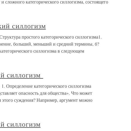
и сложного категорического силлогизма, состоящего
кий силлогизм
Структура простого категорического силлогизма1.
чение, больший, меньший и средний термины, б?
категорического силлогизма в следующем
кий силлогизм
 1. Определение категорического силлогизма
тавляет опасность для общества». Что может
 этого суждения? Например, аргумент можно
ий силлогизм