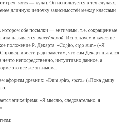
от греч. soros — куча). Он используется в тех случаях,
 менее длинную цепочку зависимостей между классами
в котором обе посылки — энтимемы, т.е. сокращенные
огизм называется
эпихейремой
. Используем в качестве
е положение Р. Декарта: «Cogito, ergo sum» («Я
 Справедливости ради заметим, что сам Декарт пытался
 а нечто непосредственно, интуитивно данное, а
орме это все же энтимема.
м афоризм древних: «Dum spiro, spero» («Пока дышу,
го.
ается эпихейрема: «Я мыслю, следовательно, я
».
гизм: