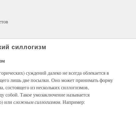
етов
кий силлогизм
зм
орических) суждений далеко не всегда облекается в
щего лишь две посылки. Оно может принимать форму
а, состоящего из нескольких силлогизмов,
у собой. Такое умозаключение называется
о) или
сложным силлогизмом
. Например: