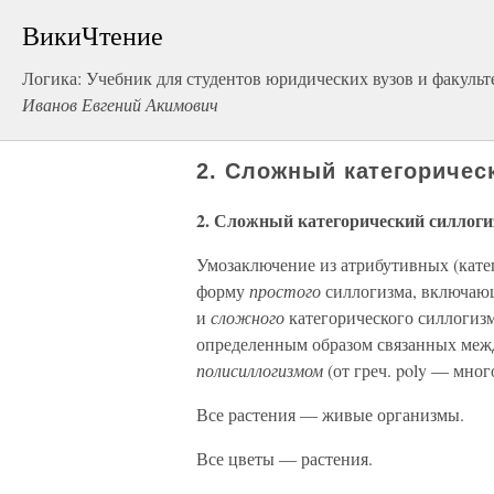
ВикиЧтение
Логика: Учебник для студентов юридических вузов и факульт
Иванов Евгений Акимович
2. Сложный категоричес
2. Сложный категорический силлоги
Умозаключение из атрибутивных (катег
форму
простого
силлогизма, включаю
и
сложного
категорического силлогизм
определенным образом связанных межд
полисиллогизмом
(от греч. poly — мног
Все растения — живые организмы.
Все цветы — растения.