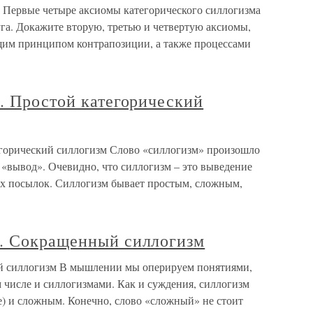
. Первые четыре аксиомы категорического силлогизма
га. Докажите вторую, третью и четвертую аксиомы,
щим принципом контрапозиции, а также процессами
. Простой категорический
егорический силлогизм Слово «силлогизм» произошло
ет «вывод». Очевидно, что силлогизм – это выведение
ых посылок. Силлогизм бывает простым, сложным,
. Сокращенный силлогизм
й силлогизм В мышлении мы оперируем понятиями,
 числе и силлогизмами. Как и суждения, силлогизм
) и сложным. Конечно, слово «сложный» не стоит