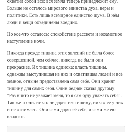
охватил собой всё; вся земля теперь принадлежит ему.
Больше не осталось мирового единства духа, веры и
политики. Есть лишь всемирное единство шума. В нём
люди и вещи объединены воедино.
Но кое-что осталось: спокойствие рассвета и незаметное
наступление ночи.
Никогда прежде тишина этих явлений не была более
совершенной, чем сейчас; никогда не были они
прекраснее. Их тишина одинока: власть тишины,
однажды выступившая из них и охватившая людей и всё
земное, отныне предоставлена сама себе. Они хранят
тишину для самих себя. Один бедняк сказал другому:
"Раз никто не уважает меня, то я сам буду уважать себя".
Так же и они: никто не дарит им тишину, никто её у них
и не отнимает. Они сами дарят её себе, и сами же ею
владеют.