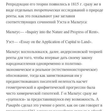
Репродукции его теории появились в 1815 г. сразу же в
виде отдельных
теоретических
исследований о природе
ренты, как это показывают уже заглавия
соответствующих сочинений Уэста и Мальтуса:
Мальтус— «Inquiry into the Nature and Progress of Rent».
Уэст— «Essay on the Application of Capital to Land».
Мальтус воспользовался, далее, андерсоновской теорией
ренты для того, чтобы впервые дать своему закону
народонаселения одновременно и политико-
экономическое и реальное (естественноисторическое)
обоснование, тогда как заимствованная им у
предшествовавших писателей нелепость насчет
геометрической и арифметической прогрессии была
чисто химерической гипотезой. Г-н Мальтус сразу же
«уцепился» за предоставившуюся ему возможность. А
Рикардо
сделал это учение о ренте, как он сам говорит в
предисловии[36], одним из важнейших звеньев в общей