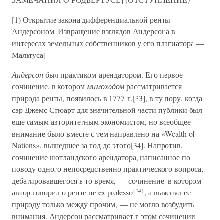
[1) Открытие закона дифференциальной ренты
Андерсоном. Извращение взглядов Андерсона в
интересах земельных собственников у его плагиатора —
Мальтуса]
Андерсон
был практиком-арендатором. Его первое
сочинение, в котором
мимоходом
рассматривается
природа ренты, появилось в 1777 г.[33], в ту пору, когда
сэр Джемс Стюарт для значительной части публики был
еще самым авторитетным экономистом, но всеобщее
внимание было вместе с тем направлено на «Wealth of
Nations», вышедшее за год до этого[34]. Напротив,
сочинение шотландского арендатора, написанное по
поводу одного непосредственно практического вопроса,
дебатировавшегося в то время, — сочинение, в котором
{24}
автор говорил о ренте не ex professo
, а выяснял ее
природу только между прочим, — не могло возбудить
внимания. Андерсон рассматривает в этом сочинении