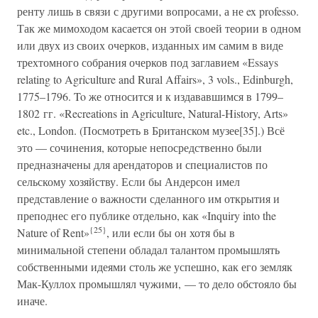
ренту лишь в связи с другими вопросами, а не ex professo.
Так же мимоходом касается он этой своей теории в одном
или двух из своих очерков, изданных им самим в виде
трехтомного собрания очерков под заглавием «Essays
relating to Agriculture and Rural Affairs», 3 vols., Edinburgh,
1775–1796. To же относится и к издававшимся в 1799–
1802 гг. «Recreations in Agriculture, Natural-History, Arts»
etc., London. (Посмотреть в Британском музее[35].) Всё
это — сочинения, которые непосредственно были
предназначены для арендаторов и специалистов по
сельскому хозяйству. Если бы Андерсон имел
представление о важности сделанного им открытия и
преподнес его публике отдельно, как «Inquiry into the
{25}
Nature of Rent»
, или если бы он хотя бы в
минимальной степени обладал талантом промышлять
собственными идеями столь же успешно, как его земляк
Мак-Куллох промышлял чужими, — то дело обстояло бы
иначе.