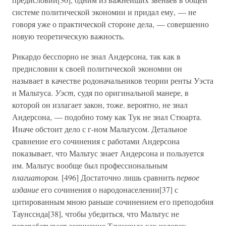
системе политической экономии и придал ему, — не
говоря уже о практической стороне дела, — совершенно
новую теоретическую важность.
Рикардо бесспорно не знал Андерсона, так как в
предисловии к своей политической экономии он
называет в качестве родоначальников теории ренты Уэста
и Мальтуса.
Уэст,
судя по оригинальной манере, в
которой он излагает закон, тоже. вероятно, не знал
Андерсона, — подобно тому как Тук не знал Стюарта.
Иначе обстоит дело с г-ном Мальтусом. Детальное
сравнение его сочинения с работами Андерсона
показывает, что Мальтус знает Андерсона и пользуется
им. Мальтус вообще был профессиональным
плагиатором.
[496] Достаточно лишь сравнить
первое
издание
его сочинения о народонаселении[37] с
цитированным мною раньше сочинением его преподобия
Таунсснда[38], чтобы убедиться, что Мальтус не
перерабатывает сочинение Таунсенда как человек