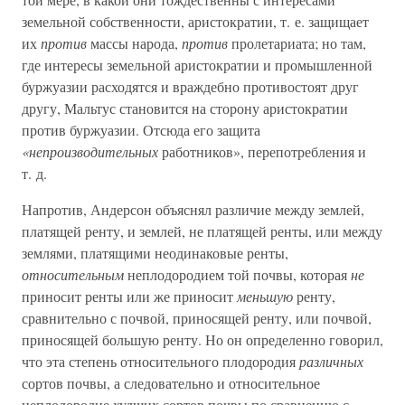
земельной собственности, аристократии, т. е. защищает
их
против
массы народа,
против
пролетариата; но там,
где интересы земельной аристократии и промышленной
буржуазии расходятся и враждебно противостоят друг
другу, Мальтус становится на сторону аристократии
против буржуазии. Отсюда его защита
«непроизводительных
работников», перепотребления и
т. д.
Напротив, Андерсон объяснял различие между землей,
платящей ренту, и землей, не платящей ренты, или между
землями, платящими неодинаковые ренты,
относительным
неплодородием той почвы, которая
не
приносит ренты или же приносит
меньшую
ренту,
сравнительно с почвой, приносящей ренту, или почвой,
приносящей большую ренту. Но он определенно говорил,
что эта степень относительного плодородия
различных
сортов почвы, а следовательно и относительное
неплодородие худших сортов почвы по сравнению с