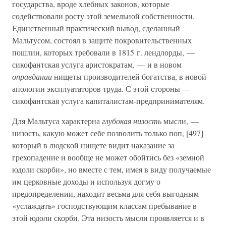
государства, вроде хлебных законов, которые
содействовали росту этой земельной собственности.
Единственный практический вывод, сделанный
Мальтусом, состоял в защите покровительственных
пошлин, которых требовали в 1815 г. лендлорды, —
сикофантская услуга аристократам, — и в новом
оправдании
нищеты производителей богатства, в новой
апологии эксплуататоров труда. С этой стороны —
сикофантская услуга капиталистам-предпринимателям.
Для Мальтуса характерна
глубокая низость
мысли, —
низость, какую может себе позволить только поп, [497]
который в людской нищете видит наказание за
грехопадение и вообще не может обойтись без «земной
юдоли скорби», но вместе с тем, имея в виду получаемые
им церковные доходы и используя догму о
предопределении, находит весьма для себя выгодным
«услаждать» господствующим классам пребывание в
этой юдоли скорби. Эта низость мысли проявляется и в