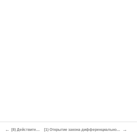
←
→
[8) Действительный смысл закона, извращенного Родбертусом]
[1) Открытие закона дифференциальной ренты Андерсоном. Извращение взглядов Андерсона в интересах земельных собственников у его плагиатора — Мальтуса]