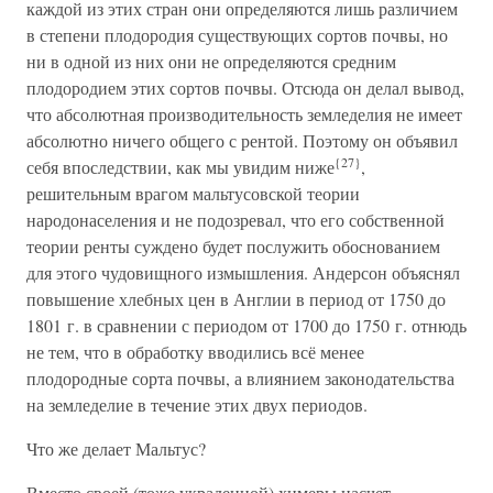
каждой из этих стран они определяются лишь различием
в степени плодородия существующих сортов почвы, но
ни в одной из них они не определяются средним
плодородием этих сортов почвы. Отсюда он делал вывод,
что абсолютная производительность земледелия не имеет
абсолютно ничего общего с рентой. Поэтому он объявил
{27}
себя впоследствии, как мы увидим ниже
,
решительным врагом мальтусовской теории
народонаселения и не подозревал, что его собственной
теории ренты суждено будет послужить обоснованием
для этого чудовищного измышления. Андерсон объяснял
повышение хлебных цен в Англии в период от 1750 до
1801 г. в сравнении с периодом от 1700 до 1750 г. отнюдь
не тем, что в обработку вводились всё менее
плодородные сорта почвы, а влиянием законодательства
на земледелие в течение этих двух периодов.
Что же делает Мальтус?
Вместо своей (тоже украденной) химеры насчет