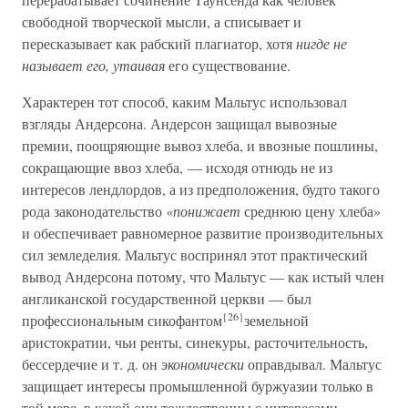
свободной творческой мысли, а списывает и
пересказывает как рабский плагиатор, хотя
нигде не
называет его, утаивая
его существование.
Характерен тот способ, каким Мальтус использовал
взгляды Андерсона. Андерсон защищал вывозные
премии, поощряющие вывоз хлеба, и ввозные пошлины,
сокращающие ввоз хлеба, — исходя отнюдь не из
интересов лендлордов, а из предположения, будто такого
рода законодательство
«понижает
среднюю цену хлеба»
и обеспечивает равномерное развитие производительных
сил земледелия. Мальтус воспринял этот практический
вывод Андерсона потому, что Мальтус — как истый член
англиканской государственной церкви — был
{26}
профессиональным сикофантом
земельной
аристократии, чьи ренты, синекуры, расточительность,
бессердечие и т. д. он
экономически
оправдывал. Мальтус
защищает интересы промышленной буржуазии только в
той мере, в какой они тождественны с интересами