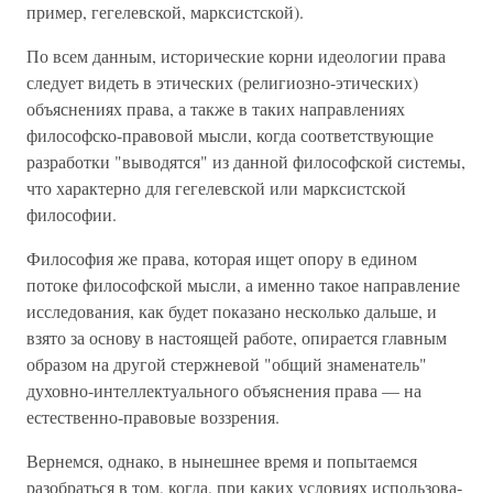
пример, гегелевской, марксистской).
По всем данным, исторические корни идеологии права
следует видеть в этических (религиозно-этических)
объяс­нениях права, а также в таких направлениях
философско-правовой мысли, когда соответствующие
разработки "выво­дятся" из данной философской системы,
что характерно для гегелевской или марксистской
философии.
Философия же права, которая ищет опору в едином
потоке философской мысли, а именно такое направление
исследования, как будет показано несколько дальше, и
взя­то за основу в настоящей работе, опирается главным
обра­зом на другой стержневой "общий знаменатель"
духовно-интеллектуального объяснения права — на
естественно-пра­вовые воззрения.
Вернемся, однако, в нынешнее время и попытаемся
разобраться в том, когда, при каких условиях использова­