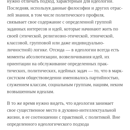
нужно отличать подход, характерный для идеологии.
Последняя, используя данные философии и других отрас­
лей знания, в том числе политического профиля,
связывает свое содержание с определенной группой
заданных интере­сов и идей, которые начинают жить по
своей (этической, религиозно-этической, этнической,
классовой, групповой или даже индивидуально-
личностной) логике. Отсюда — в идео­логии всегда есть
моменты абсолютизации, возвеличивания идей, их
ориентации на обслуживание определенных прак­
тических, политических, идейных задач — то, что в марк­
систском обществоведении именовалось партийностью,
служением классам, социальным группам, нациям, неким
возвышенным идеалам.
В то же время нужно видеть, что идеология занимает
свое существенное место в духовно-интеллектуальной
жизни, в ее соотношении с практикой, с политикой. Вне
опреде­ленного идеологического подхода