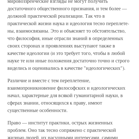
мировоззренческие взгляды не могут получить
достаточного общественного признания, и тем более —
должной практической реализации. Так что в
практической жизни наука и идеология тесно переплете­
ны, взаимосвязаны. Это и объясняет то обстоятельство,
что философия, иные отрасли знаний в определенных
своих сторонах и проявлениях выступают также в
качестве идео­логии (и это требует того, чтобы в любой
науке те или иные положения достаточно точно и строго
виделись и оценива­лись в качестве "идеологических").
Различие и вместе с тем переплетение,
взаимопроникновение философских и идеологических
начал, характерные для всякой гуманитарной науки, в
сферах знании, относящихся к праву, имеют
существенные особенности.
Право — институт практики, острых жизненных
проблем. Оно так тесно сопряжено с практической
жизнью людей, их насущными интересами, самими