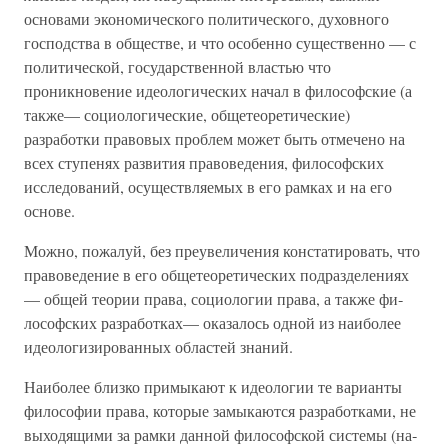
основами экономического политического, духовного
господства в обществе, и что особен­но существенно — с
политической, государственной властью что
проникновение идеологических начал в философские (а
также— социологические, общетеоретические)
разработки правовых проблем может быть отмечено на
всех ступенях развития правоведения, философских
исследований, осуще­ствляемых в его рамках и на его
основе.
Можно, пожалуй, без преувеличения констатировать, что
правоведение в его общетеоретических подразделени­ях
— общей теории права, социологии права, а также фи­
лософских разработках— оказалось одной из наиболее
идеологизированных областей знаний.
Наиболее близко примыкают к идеологии те варианты
философии права, которые замыкаются разработками, не
выходящими за рамки данной философской системы (на­