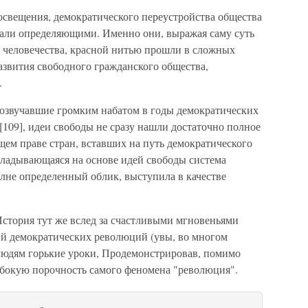
свещения, де­мократического переустройства общества
тали определяющими. Именно они, вы­ражая саму суть
е человечества, красной нитью прошли в сложных
азвития свободного граждан­ского общества,
.
прозвучавшие гром­ким набатом в годы демократических
[109], идеи свободы не сразу нашли достаточно полное
ем праве стран, вставших на путь демократического
 складывающаяся на основе идей свободы система
лне определенный об­лик, выступила в качестве
 История тут же вслед за счастливыми мгновеньями
ий демократических революций (увы, во многом
людям горькие уроки, Продемонстрировав, помимо
лубокую порочность самого феномена "революция".