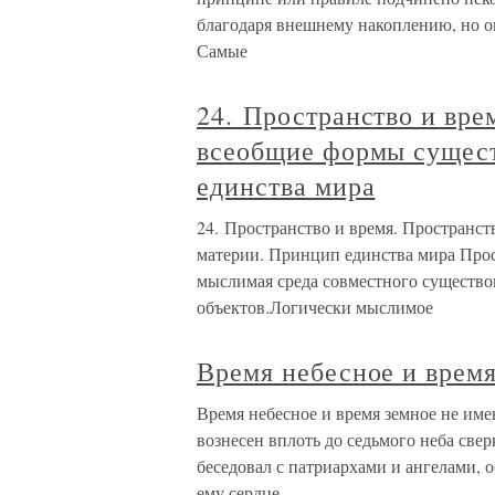
благодаря внешнему накоплению, но он
Самые
24. Пространство и вре
всеобщие формы сущест
единства мира
24. Пространство и время. Пространс
материи. Принцип единства мира Прос
мыслимая среда совместного существ
объектов.Логически мыслимое
Время небесное и время
Время небесное и время земное не име
вознесен вплоть до седьмого неба све
беседовал с патриархами и ангелами,
ему сердце,