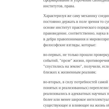
институтов, права.
Характеризуя же саму механику соед
постоянно держать в поле зрения то су
основе институт практического поряд
правоведение, соответственно, наука в
в дебри правопонимания и мировоззре
философские взгляды, которые:
во-первых, не только прошли проверку
событий, "прозе" жизни, противоречив
"спустились на землю", получили, есл
близких к жизненным реалиям;
во-вторых, в силу потребностей само
понятых и реализованных) переплелись
реализовались в адекватных научных 
более или менее широкое интеллектуал
существующее и влияющее на жизнь о