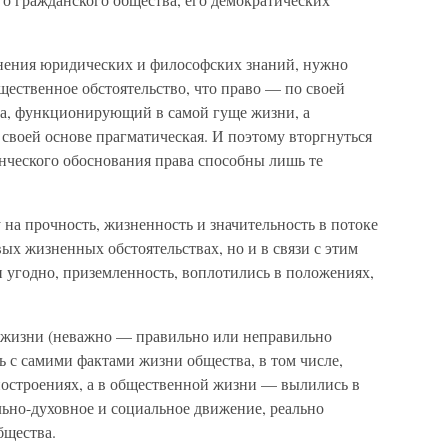
инения юридических и философских знаний, нужно
щественное обстоятельство, что право — по сво­ей
ка, функционирую­щий в самой гуще жизни, а
 своей основе прагматическая. И поэтому вторгнуться
нческого обоснования права способны лишь те
 на прочность, жизненность и значительность в потоке
ых жизненных обстоятельствах, но и в связи с этим
и угод­но, приземленность, воплотились в положениях,
й жизни (неважно — правильно или неправильно
 с самими фактами жизни общества, в том чис­ле,
построениях, а в общественной жизни — вылились в
ьно-духовное и социальное движение, ре­ально
бщества.