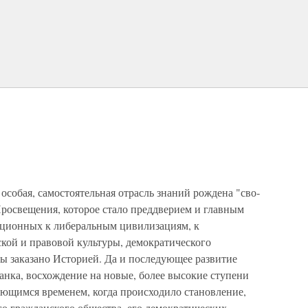
особая, самостоятельная отрасль знаний рождена "сво­
Просвещения, которое стало преддверием и главным
диционных к либеральным цивилизациям, к
кой и правовой культуры, демократического
бы заказано Историей. Да и последующее развитие
анка, восхождение на новые, более высокие ступени
ающимся временем, когда происходило становление,
 гражданского обще­ства, его демократических