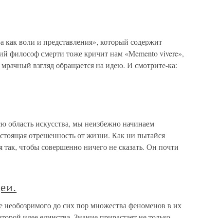
а как воли и представления», который содержит
кий философ смерти тоже кричит нам «Memento vivere»,
 мрачный взгляд обращается на идею. И смотрите-ка:
область искусства, мы неизбежно начинаем
настоящая отрешенность от жизни. Как ни пытайся
я так, чтобы совершенно ничего не сказать. Он почти
еи.
ие необозримого до сих пор множества феноменов в их
орой идее единства. Знание прирастает не только