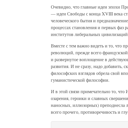
Очевидно, что главные идеи эпохи Про
— идеи Свободы с конца XVIII века с
человеческого бытия и предназначени
процессах становления и первых фаз р
институтов либеральных цивилизаций
Вместе с тем важно видеть и то, что 
революций, прежде все­го французской
и развернутое воплощение в действующ
развития. И не сразу, надо добавить,
философских взглядов обрела свой впо
гуманистической философии.
И в этой связи примечательно то, что
озарения, героики и славных свершен
наносных, иллюзорных) преподнесла 
всего прочего, противоречивость и г