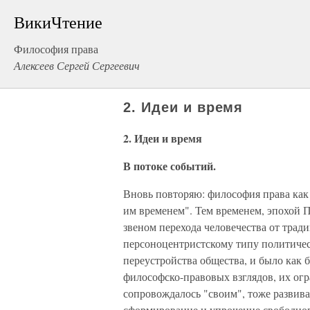
ВикиЧтение
Философия права
Алексеев Сергей Сергеевич
2. Идеи и время
2. Идеи и время
В потоке событий.
Вновь повторяю: философия права как 
им временем". Тем временем, эпохой 
звеном перехода человечест­ва от тра
персоноцентристскому типу политичес
переустройства общества, и было как 
философско-правовых взглядов, их огр
сопровождалось "своим", тоже развив
сформирование и упрочение свободного