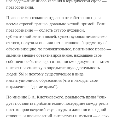
ное содержание иного явления в юридической сфере —
правосознания.
Правовое же сознание отделено от собственно права
весьма строгой гранью, довольно четкой, зримой. Если
пра­восознание — область сугубо духовной,
субъективной жиз­ни людей, существующая независимо
от того, получила она или нет внешнюю, "предметную"
объективизацию, то поло­жительное, позитивное право —
явление внешне объекти­вированное, находящее свое
собственное бытие через язык, письмо, документ, а затем
и через практическую опредмеченную деятельность
людей[56] и поэтому существующее в виде
институционного образования (что и находит свое
выраже­ние в "догме права").
По мнению Б.А. Кистяковского, реальность права "сле­
дует поставить приблизительно посередине между реаль­
ностью произведений скульптуры и живописи, с одной
стороны, и произведений литературы и музыки — с дру­