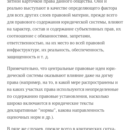
зитной карточкой права данного общества. Они и
реально выступают в качестве определяющего фактора
для всех других слоев правовой материи, прежде всего
для правово­го содержания юридической системы, влияют
на характер, состав и содержание субъективных прав, их
соотношение с обязанностями, запретами,
ответственностью, на их место во всей правовой
инфраструктуре, их реальность, обеспе­ченность,
защищенность и т. д.
Примечательно, что центральные правовые идеи юри­
дической системы оказывают влияние даже на догму
права (например, на то, в какой мере распространены и
на каких участках права используются неопределенные
по содержа­нию правовые установления, насколько
широко включают­ся в юридические тексты
декларативные "нормы", какова направленность
оценочных норм и др.).
В ряде же случаев, прежде всего в критических ситуа­