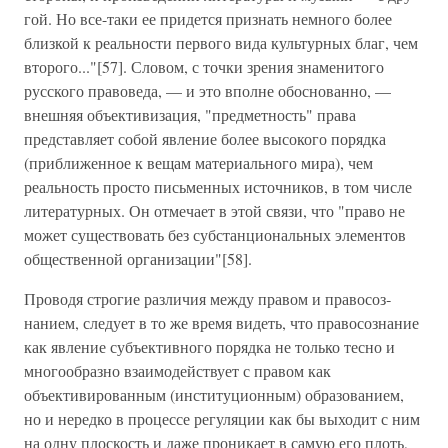
гой. Но все-таки ее придется признать немного более
близ­кой к реальности первого вида культурных благ, чем
второго..."[57]. Словом, с точки зрения знаменитого
русского правоведа, — и это вполне обоснованно, —
внешняя объек­тивизация, "предметность" права
представляет собой явле­ние более высокого порядка
(приближенное к вещам материального мира), чем
реальность просто письменных источников, в том числе
литературных. Он отмечает в этой связи, что "право не
может существовать без субстанцио­нальных элементов
общественной организации"[58].
Проводя строгие различия между правом и правосоз­
нанием, следует в то же время видеть, что правосознание
как явление субъективного порядка не только тесно и
мно­гообразно взаимодействует с правом как
объективированным (институционным) образованием,
но и нередко в процессе регуляции как бы выходит с ним
на одну плоскость и даже проникает в самую его плоть,