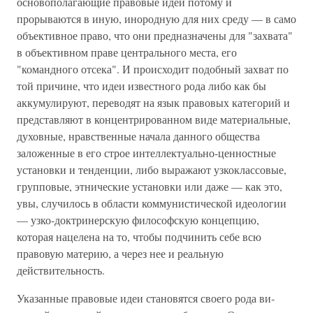
основополагающие правовые идеи потому и
прорываются в иную, инородную для них среду — в само
объективное право, что они предна­значены для "захвата"
в объективном праве центрального места, его
"командного отсека". И происходит подобный за­хват по
той причине, что идеи известного рода либо как бы
аккумулируют, переводят на язык правовых категорий и
представляют в концентрированном виде материальные,
духовные, нравственные начала данного общества
заложенные в его строе интеллектуально-ценностные
установки и тенденции, либо выражают узкоклассовые,
групповые, этнические установки или даже — как это,
увы, случилось в области коммунистической идеологии
— узко-доктринерскую философскую концепцию,
которая нацелена на то, чтобы подчи­нить себе всю
правовую материю, а через нее и реальную
действительность.
Указанные правовые идеи становятся своего рода ви­