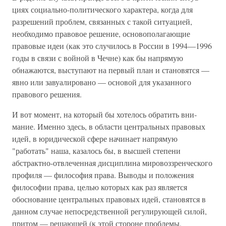
циях социально-политического характера, когда для
разре­шений проблем, связанных с такой ситуацией,
необходимо правовое решение, основополагающие
правовые идеи (как это случилось в России в 1994—1996
годы в связи с войной в Чечне) как бы напрямую
обнажаются, выступают на первый план и становятся —
явно или завуалировано — ос­новой для указанного
правового решения.
И вот момент, на который бы хотелось обратить вни­
мание. Именно здесь, в области центральных правовых
идей, в юридической сфере начинает напрямую
"работать" наша, казалось бы, в высшей степени
абстрактно-отвлечен­ная дисциплина мировоззренческого
профиля — филосо­фия права. Выводы и положения
философии права, целью которых как раз является
обоснование центральных право­вых идей, становятся в
данном случае непосредственной регулирующей силой,
притом — решающей (к этой стороне проблемы,