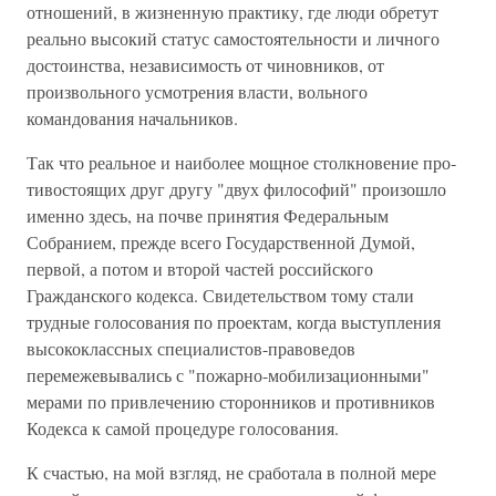
отношений, в жизненную практи­ку, где люди обретут
реально высокий статус самостоятель­ности и личного
достоинства, независимость от чиновников, от
произвольного усмотрения власти, вольного
командования начальников.
Так что реальное и наиболее мощное столкновение про­
тивостоящих друг другу "двух философий" произошло
имен­но здесь, на почве принятия Федеральным
Собранием, прежде всего Государственной Думой,
первой, а потом и второй частей российского
Гражданского кодекса. Свиде­тельством тому стали
трудные голосования по проектам, когда выступления
высококлассных специалистов-правове­дов
перемежевывались с "пожарно-мобилизационными"
мерами по привлечению сторонников и противников
Кодек­са к самой процедуре голосования.
К счастью, на мой взгляд, не сработала в полной мере