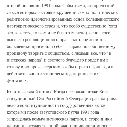
второй половине 1991 года. Событиями, исторический
смысл кото­рых состоял в крушении самих политических
религиозно-идеологизированных основ большевистского
партократического строя и, что особо существенно (хотя
это, ка­жется, толком и не было замечено), основ того
высшего ре­волюционного права, которое ленинцы-
большевики при­своили себе, — права по собственному
произволу творить с обществом, с людьми все, что "в
интересах народа" и свет­лого будущего придет им в
голову в их прожектерских, якобы строго научных, а в
действительности утопических доктри­нерских
фантазиях.
Кстати — такой штрих. Когда несколько позже Кон­
ституционный Суд Российской Федерации рассматривал
дело о конституционности государственных актов,
которы­ми после августовского путча 1991 года
запрещалась ком­мунистическая партия, и сторонники
партии и государственной власти приводили многие