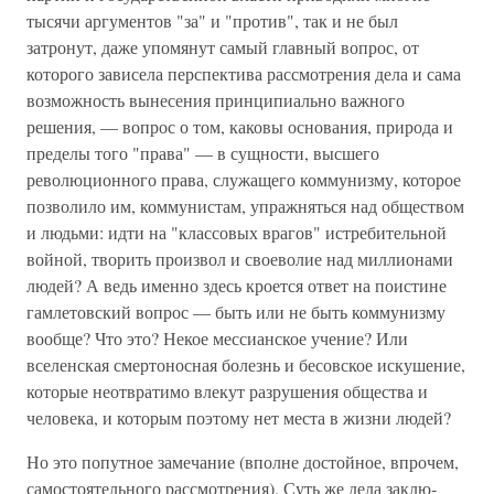
тысячи аргументов "за" и "против", так и не был
затронут, даже упомянут самый главный вопрос, от
которого зависела перспектива рассмот­рения дела и сама
возможность вынесения принципиально важного
решения, — вопрос о том, каковы основания, при­рода и
пределы того "права" — в сущности, высшего
революционного права, служащего коммунизму, которое
позволило им, коммунистам, упражняться над обществом
и людьми: идти на "классовых врагов" истребительной
вой­ной, творить произвол и своеволие над миллионами
людей? А ведь именно здесь кроется ответ на поистине
гамлетов­ский вопрос — быть или не быть коммунизму
вообще? Что это? Некое мессианское учение? Или
вселенская смерто­носная болезнь и бесовское искушение,
которые неотвратимо влекут разрушения общества и
человека, и которым поэтому нет места в жизни людей?
Но это попутное замечание (вполне достойное, впро­чем,
самостоятельного рассмотрения). Суть же дела заклю­