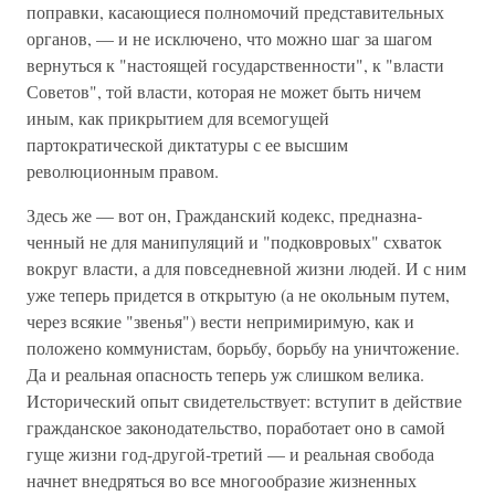
поправки, касающиеся полномо­чий представительных
органов, — и не исключено, что можно шаг за шагом
вернуться к "настоящей государственности", к "власти
Советов", той власти, которая не может быть ни­чем
иным, как прикрытием для всемогущей
партократической диктатуры с ее высшим
революционным правом.
Здесь же — вот он, Гражданский кодекс, предназна­
ченный не для манипуляций и "подковровых" схваток
во­круг власти, а для повседневной жизни людей. И с ним
уже теперь придется в открытую (а не окольным путем,
через всякие "звенья") вести непримиримую, как и
положено коммунистам, борьбу, борьбу на уничтожение.
Да и реальная опасность теперь уж слишком велика.
Исторический опыт свидетельствует: вступит в действие
гражданское законо­дательство, поработает оно в самой
гуще жизни год-другой-третий — и реальная свобода
начнет внедряться во все многообразие жизненных