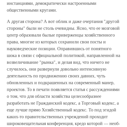
инстанциями, демократиче­ски настроенными
общественными кругами.
А другая сторона? А вот облик и даже очертания "дру­гой
стороны" были не столь очевидны. Ясно, что ее мозговой
центр образовали былые приверженцы хозяйственного
пра­ва, многие из которых сохранили свои посты и
науковедческие позиции. Оправившись от понятного
шока в связи с официальной политикой, направленной на
возвеличивание "рынка", и делая вид, что ничего не
случилось, они развер­нули довольно интенсивную
деятельность по продвижению своих давних, чуть
обновленных и подкрашенных на совре­менный манер,
проектов. То в печати появляется статья с рассуждениями
о том, что для области хозяйства целесооб­разнее
разработать не Гражданский кодекс, а Торговый кодекс, а
еще лучше прямо Хозяйственный кодекс. То под эгидой
каких-то правительственных учреждений проходит
широковещательная конференция, кредо которой — необ­