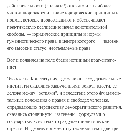
действительности (впервые!) открыто и в наиболее
чистом виде закрепил такие юридические принципы и
нормы, ко­торые провозглашают и обеспечивают
практическую реа­лизацию начал действительной
свободы, — юридические принципы и нормы
гуманистического права, в центре кото­рого — человек,
его высокий статус, неотъемлемые права.
Вот и появился на поле брани истинный враг-антаго­
нист.
Это уже не Конституция, где основные содержатель­ные
институты оказались закрученными вокруг власти, ее
дележа между "ветвями", и вследствие этого фундамен­
тальные положения о правах и свободах человека,
опреде­ляющих перспективу демократического развития,
оказались отодвинуты, "затенены" формулами о
государстве, всем тем что раздувает политические
страсти. И где внеси в консти­туционный текст две-три