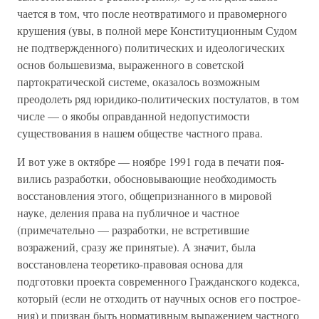
чается в том, что после неотвратимого и правомерного
крушения (увы, в полной мере Конституционным Судом
не подтвержденного) политических и идеологических
основ большевизма, выраженного в советской
партократической системе, оказалось возможным
преодолеть ряд юридико-политических постулатов, в том
числе — о якобы оправ­данной недопустимости
существования в нашем обществе частного права.
И вот уже в октябре — ноябре 1991 года в печати поя­
вились разработки, обосновывающие необходимость
восста­новления этого, общепризнанного в мировой
науке, деления права на публичное и частное
(примечательно — разработ­ки, не встретившие
возражений, сразу же принятые). А значит, была
восстановлена теоретико-правовая основа для
подготовки проекта современного Гражданского кодекса,
который (если не отходить от научных основ его построе­
ния) и призван быть нормативным выражением частного