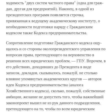
ходимость "двух систем частного права" (одна для граж­
дан, другая для предприятий). Наконец, в одной из
президентских программ появляется строчка,
привязанная к ведущему академическому институту, о
необходимости подготовки наряду с Гражданским
кодексом также Кодекса предпринимательства.
Сопротивление подготовке Гражданского кодекса ощу­
щалось и со стороны околопрезидентского управления по
вопросам права, претендующего на верховенство в
решении всех юридических проблем, — ГПУ. Впрочем, в
его действиях, доходивших до Президента в виде
записок, док­ладов, сказывалось, пожалуй, не столько
влияние упомя­нутых академических кругов — авторов
идеи Кодекса предпринимательства (аналога
Хозяйственного кодекса), сколько, пожалуй, собственные
амбиции, желание не до­пустить того, чтобы важнейший
законопроект вышел не из рук данного подразделения,
претендующего на то, что­бы по всем юридическим