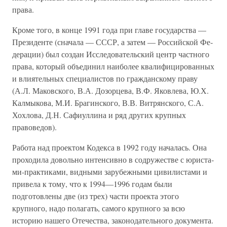
права.
Кроме того, в конце 1991 года при главе государства —
Президенте (сначала — СССР, а затем — Российской Фе­
дерации) был создан Исследовательский центр частного
права, который объединил наиболее квалифицированных
и влиятельных специалистов по гражданскому праву
(А.Л. Ма­ковского, В.А. Дозорцева, В.Ф. Яковлева, Ю.Х.
Калмыкова, М.И. Брагинского, В.В. Витрянского, С.А.
Хохлова, Д.Н. Сафиуллина и ряд других крупных
правоведов).
Работа над проектом Кодекса в 1992 году началась. Она
проходила довольно интенсивно в содружестве с юриста­
ми-практиками, видными зарубежными цивилистами и
при­вела к тому, что к 1994—1996 годам были
подготовлены две (из трех) части проекта этого
крупного, надо полагать, самого крупного за всю
историю нашего Отечества, законода­тельного документа.