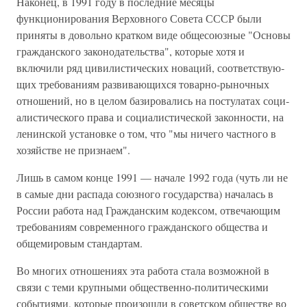
Наконец, в 1991 году в последние месяцы
функционирования Верховного Совета СССР были
приняты в довольно кратком виде общесоюзные "Основы
гражданского законодательства", которые хотя и
включили ряд цивилистических новаций, соответствую­
щих требованиям развивающихся товарно-рыночных
отно­шений, но в целом базировались на постулатах соци­
алистического права и социалистической законности, на
ленинской установке о том, что "мы ничего частного в
хозяй­стве не признаем".
Лишь в самом конце 1991 — начале 1992 года (чуть ли не
в самые дни распада союзного государства) началась в
России работа над Гражданским кодексом, отвечающим
тре­бованиям современного гражданского общества и
общеми­ровым стандартам.
Во многих отношениях эта работа стала возможной в
связи с теми крупными общественно-политическими
собы­тиями, которые произошли в советском обществе во