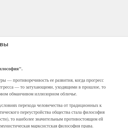
овы
илософия".
уры — противоречи­вость ее развития, когда прогресс
егресса — то затухающими, уходящими в про­шлое, то
вом обманчивом иллюзорном обличье.
условиях перехо­да человечества от традиционных к
тического переустройства общества стала философия
ости), то наиболее значительным противостоящим ей
оммунистическая марксистская философия права.