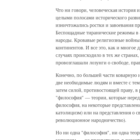
Что ни говори, человеческая история
целыми полосами истори­ческого разви
изничтожались ростки и завоевания пра
Беспощадные тираниче­ские режимы в 
народы. Кровавые религиозные войны 
континентов. И все это, как и многое 
случаях происходило в тех же странах,
провозглашали лозун­ги о свободе, пра
Конечно, по большей части коварную и
две необходимые лю­дям и вместе с те
затем силой, противостоящей праву, в 
"философия" — теории, которые нередк
философия, на некоторые представ­лен
католицизм) или на представления о св
революционное народничество).
Но ни одна "философия", ни одна теор
марксизм, — не пре­кратились в гига