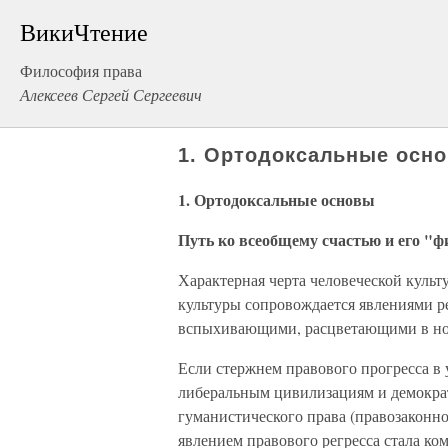
ВикиЧтение
Философия права
Алексеев Сергей Сергеевич
1. Ортодоксальные осн
1. Ортодоксальные основы
Путь ко всеобщему счастью и его "ф
Ха­рактерная черта человеческой культ
культуры сопровождается явлениями р
вспыхивающими, расцветающими в но
Если стержнем правового прогресса в 
либеральным цивилиза­циям и демокра
гуманистического права (правозаконн
явлением пра­вового регресса стала к