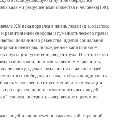
 небывалыми разрушениями общества и человека[138].
чале XX века ворвался в жизнь людей (и в, казалось,
и развития идей свободы и гуманистического права)
частья, подлинного равенства, идеями социальной
дировать невзгоды, порожденные капи­тализмом,
ксплуата­ции, угнетения людей труда. И в этой связи
 реализации узкой, по представлениям марксистов,
боду человеку, сделать реальностью в жизни людей
ичностных свободах), а в том, что­бы ликвидировать
одить человечество от угнетения и эксплуатации,
льную справедливость, осчастливить всех людей,
ям", словом, построить совершенное и разумное
вывающей и од­новременно трагической, страшной