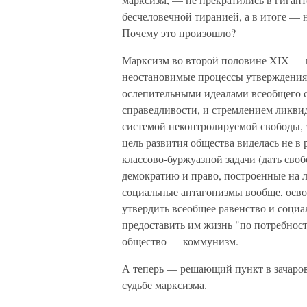
бесчеловечной тиранией, а в итоге —
Почему это произошло?
Марксизм во второй половине XIX — на
неостановимые процессы утверждения 
ослепительными идеалами всеобщего с
справедливости, и стремлением ликви
системой неконтролируемой свободы, э
цель развития общества виделась не в
классово-буржуазной задачи (дать сво
демократию и право, построенные на л
социальные антагонизмы вообще, освоб
утвердить всеобщее равенство и социа
предоставить им жизнь "по потребност
общество — коммунизм.
А теперь — решающий пункт в зачаро
судьбе марксизма.