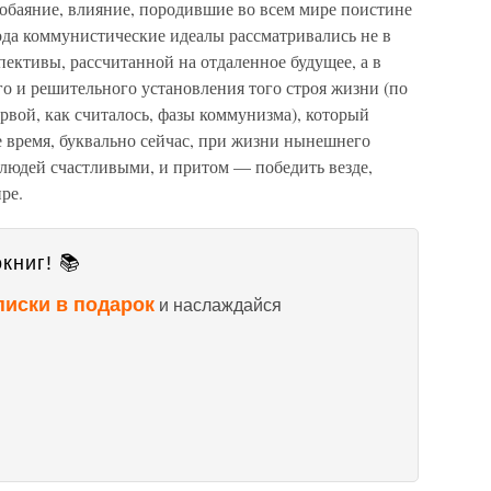
обаяние, влияние, породившие во всем мире поистине
ода коммунистические идеалы рассмат­ривались не в
екти­вы, рассчитанной на отдаленное будущее, а в
о и решительного установ­ления того строя жизни (по
ервой, как считалось, фазы коммунизма), который
 время, буквально сейчас, при жизни нынешнего
х людей счастливыми, и притом — победить везде,
ре.
книг! 📚
писки в подарок
и наслаждайся