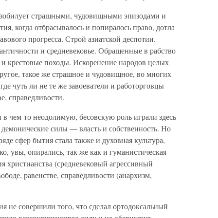
 изобилует страш­ными, чудовищными эпизодами и
тия, когда отбрасывалось и попиралось право, дотла
вового про­гресса. Строй азиатской деспотии.
античности и средневековье. Обращенные в рабство
и крестовые походы. Искоренение народов целых
другое, такое же страшное и чудовищное, во многих
 где чуть ли не те же завоеватели и работорговцы
ве, справедливости.
 в чем-то неодо­лимую, бесовскую роль играли здесь
м демонические силы — власть и собственность. Но
ряде сфер бытия стала также и духовная культура,
о, увы, опирались, так же как и гуманистическая
ия христианства (средневековый агрессивный
ободе, равенстве, справедливости (анархизм,
ия не соверши­ли того, что сделал ортодоксальный
нтскую всесокрушающую силу и не обернулись