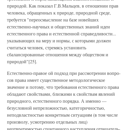
природой. Как показал Г.В.Маль­цев, в отношении прав
человека, обращенных к природе, природной среде,
требуется "переосмысление на базе но­вейших
естественно-научных и общественных знаний идеи
естественного права и естественной справедливости...
ука­зывающих на меру и нормы, с которыми должен
считаться человек, стремясь установить
сбалансированные отношения между обществом и
природой"[25].
Естественно-правое ой подход при рассмотрении вопро­
сов права имеет существенное методологическое
значение и потому, что требования естественного права
облада­ют свойствами, близкими к свойствам явлений
природного, естественного порядка. А именно —
безусловной непрелож­ностью, категоричностью,
неподвластностью конкретным ситуациям (в том числе
произволу, усмотрению отдельных лиц)
неотвратимостью спонтанного наступления отрицатель­