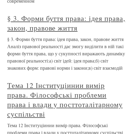
современном
§ 3. Форми буття права: ідея права,
закон, правове життя
§ 3. Форми буття права: ідея права, закон, правове життя
Аналіз правової реальності дає змогу виділити в ній такі
форми буття права, що у сукупності виражають динаміку
правової реальності:а) світ ідей: ідея права;б) світ
знакових форм: правові норми і закони;в) світ взаємодій
Тема 12 Інституціинии вимір
права. Філософські проблеми
права і влади у посттоталітарному
суспільстві
Тема 12 Інституціинии вимір права. Філософські
проблеми права і влади у посттоталітарному суспільстві