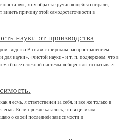
очности «я», хотя образ закручивающейся спирали,
т видеть причину этой самодостаточности в
сть науки от производства
роизводства В связи с широким распространением
 для науки», «чистой науки» и т. п. подчеркнем, что в
стема более сложной системы «общество» испытывает
исимость.
как я есмь, я ответственен за себя, и все же только в
 есмь. Если прежде казалось, что я целиком
рошаю о своей последней зависимости и