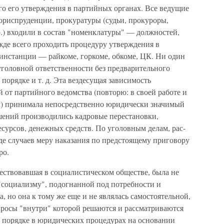
го его утвержде­ния в партийных органах. Все ведущие
юриспруденции, прокуратуры (судьи, прокуроры,
) вхо­дили в состав "номенклатуры" — должностей,
де всего проходить процедуру утверждения в
ин­станции — райкоме, горкоме, обкоме, ЦК. Ни один
 уголовной ответственности без предварительного
порядке и т. д. Эта вездесущая зависимость
от партийного ведомства (повто­рю: в своей работе и
м) принимала непосредственно юридически значимый
шений производились кадровые перестановки,
есурсов, денежных средств. По уголовным делам, рас­
е случаев меру наказания по предстоящему приговору
ро.
ествовавшая в социалистическом обществе, была не
"социализму", подогнанной под потребности и
, но она к тому же еще и не являлась самостоятельной,
росы "внутри" которой решаются и рас­сматриваются
м по­рядке в юридических процедурах на основании