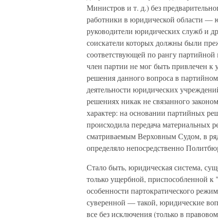
Министров и т. д.) без предварительно
работники в юри­дической области — 
руководители юридических служб и др.
соискатели которых должны были преж
соответствующей по рангу партийной 
член пар­тии не мог быть привлечен к
решения данного вопроса в партийном 
деятельности юридических учреждений 
решениях никак не связанного законо
характер: на основании партийных ре
происходила передача материаль­ных р
сматриваемым Верховным Судом, в ряд
определяло непо­средственно Политбю
Стало быть, юридическая система, сущ
только ущербной, при­способленной к 
особенности партократического режима
суверенной — такой, юридические воп
все без исключения (только в правово