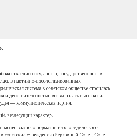
ь.
обожествлении государства, государственность в
алась в партийно-идеологизированных
ридическая система в советском обществе строилась
авовой действительностью возвышалась высшая сила —
 судья — коммунистическая партия.
ий, вездесущий характер.
или менее важного нормативного юридического
 в советские учреждения (Верховный Совет, Со­вет