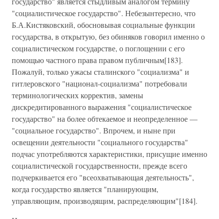
государство" является стыдливым аналогом термину
"социалистическое государство". Небезынтересно, что
Б.А.Кистяковский, обосновывая социальные функции
государства, в открытую, без обиняков говорил именно о
социалистиче­ском государстве, о поглощении с его
помощью частного права правом публичным[183].
Пожалуй, только ужасы сталин­ского "социализма" и
гитлеровского "национал-социализ­ма" потребовали
терминологических корректив, замены
дискредитированного выражения "социалистическое
государство" на более обтекаемое и неопределенное —
"соци­альное государство". Впрочем, и ныне при
освещении деятельности "социального государства"
подчас употребля­ются характеристики, присущие именно
социалистической государственности, прежде всего
подчеркивается его "всеохватывающая деятельность",
когда государство является "планирующим,
управляющим, производящим, распреде­ляющим"[184].