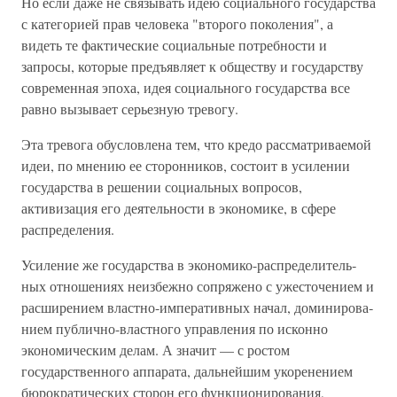
Но если даже не связывать идею социального государ­ства
с категорией прав человека "второго поколения", а
видеть те фактические социальные потребности и
запросы, которые предъявляет к обществу и государству
современ­ная эпоха, идея социального государства все
равно вызыва­ет серьезную тревогу.
Эта тревога обусловлена тем, что кредо рассматривае­мой
идеи, по мнению ее сторонников, состоит в усилении
государства в решении социальных вопросов,
активизация его деятельности в экономике, в сфере
распределения.
Усиление же государства в экономико-распределитель­
ных отношениях неизбежно сопряжено с ужесточением и
расширением властно-императивных начал, доминирова­
нием публично-властного управления по исконно
экономи­ческим делам. А значит — с ростом
государственного аппарата, дальнейшим укоренением
бюрократических сто­рон его функционирования,