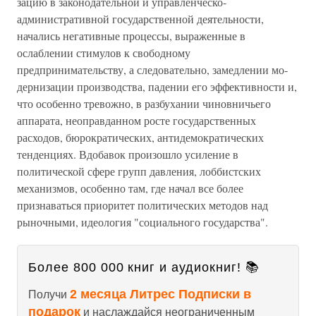
зацию в законодательной и управленческо-
административной государственной деятельности,
начались негативные процессы, выраженные в
ослаблении стимулов к свободно­му
предпринимательству, а следовательно, замедлении мо­
дернизации производства, падении его эффективности и,
что особенно тревожно, в разбухании чиновничьего
аппара­та, неоправданном росте государственных
расходов, бюро­кратических, антидемократических
тенденциях. Вдобавок произошло усиление в
политической сфере групп давле­ния, лоббистских
механизмов, особенно там, где начал все более
признаваться приоритет политических методов над
рыночными, идеология "социального государства".
Более 800 000 книг и аудиокниг! 📚
2 месяца Литрес Подписки в
Получи
подарок
и наслаждайся неограниченным