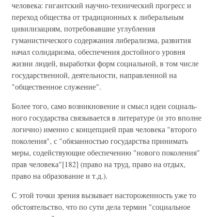
человека: гигантский научно-технический прогресс и
переход общества от традиционных к либеральным
цивилизациям, потребовавшие углубления
гуманистического содержания либерализма, развития
начал солидаризма, обеспе­чения достойного уровня
жизни людей, выработки форм социальной, в том числе
государственной, деятельности, направленной на
"общественное служение".
Более того, само возникновение и смысл идеи социаль­
ного государства связывается в литературе (и это вполне
логично) именно с концепцией прав человека "второго
поко­ления", с "обязанностью государства принимать
меры, содействующие обеспечению "нового поколения"
прав чело­века"[182] (право на труд, право на отдых,
право на образова­ние и т.д.).
С этой точки зрения вызывает настороженность уже то
обстоятельство, что по сути дела термин "социальное