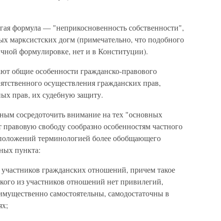
гая формула — "неприкосновенность собственности",
х марксистских догм (примечательно, что по­добного
ичной форму­лировке, нет и в Конституции).
ают общие осо­бенности гражданско-правового
пятственного осуществления гражданских прав,
ых прав, их судебную защиту.
жным сосредото­чить внимание на тех "основных
т правовую свободу сообразно особенностям частного
ду положений терминологией более обобщающего
ных пункта:
 участников гра­жданских отношений, причем такое
 кого из участников отношений нет привиле­гий,
 имущественно самостоятельны, самодостаточны в
ях;