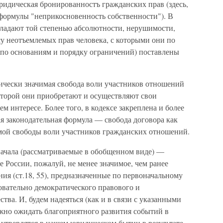
ридическая бронированностъ гражданских прав (здесь,
формулы "неприкосновенность собст­венности"). В
ладают той степенью абсолютности, нерушимости,
су неотъемлемых прав челове­ка, с которыми они по
 по основаниям и порядку ограничений) поставлены
дически значи­мая свобода воли участников отношений
которой они приобретают и осуществля­ют свои
ем интересе. Более того, в кодексе закреплена и более
ая законодательная формула — свобода договора как
ой свободы воли участников гражданских отношений.
ачала (рассматриваемые в обобщенном виде) —
 России, пожалуй, не менее значимое, чем ранее
 (ст.18, 55), предна­значенные по первоначальному
овательно демократического правового и
тва. И, будем надеять­ся (как и в связи с указанными
но ожидать благоприятного развития событий в
а утвердятся в нашем юридическом бытии в результате