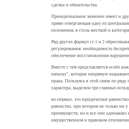
сделки и обяза­тельства.
Принципиальное значение имеет и дру
прямо отвергающая одну из центральны
положения, в столь жесткой и категор
Ряд других формул ст.1 и 2 обрисовыв
регулирования: необходимость беспре
обеспечение восстановления нарушенн
Вместе с тем представляется особо ва
началах", которые напря­мую выражаю
права. Пользуясь в этой связи по ря
характера, выделим три главных исход
во-первых, это юридическое равенство
равенство, при котором не только ни у
преимуществ, но и все они одинаково
имущественном и пра­вовом отношени