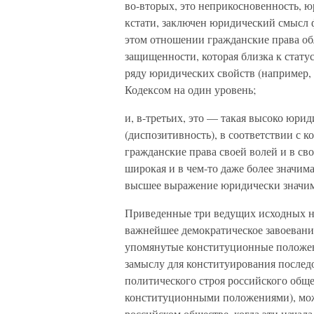
во-вторых, это неприкосновенность, ю
кстати, заключен юридический смысл 
этом отношении гражданские права об
защищенно­сти, которая близка к стату
ряду юридических свойств (например,
Кодек­сом на один уровень;
и, в-третьих, это — такая высоко юри
(диспозитивность), в соответствии с 
гражданские права своей волей и в сво
широкая и в чем-то даже более значим
высшее выражение юридически значим
Приведенные три ведущих исходных н
важнейшее демократическое завоевание
упомянутые конституционные положения
замыслу для конституирования послед
политического строя российского общес
конституционными положе­ниями), мож
российском обществе, когда эти начал