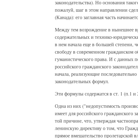
законодательст­ва). Но основания тако
пожалуй, шаг в этом направлении сде
(Канада): его заглавная часть начинает
Между тем возрождение в нынешнее вр
содержательных и техни­ко-юридически
в нем начала еще в большей степени, ч
свободу в со­временном гражданском о
гуманистического права. И с данных 
российского гра­жданского законодате
начала, реализующие последовательно
законодатель­ных формул.
Эти формулы содержатся в ст. 1 (п.1 и 2
Одна из них ("недопустимость произво
имеет для российского гра­жданского 
той причине, что, утверждая частнопр
ленинскую директи­ву о том, что Граж
прямое вмешательство пролетарской 