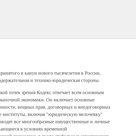
принятого в канун нового тысячелетия в России,
одержательная и технико-юридическая стороны.
кой точек зрения Кодекс отвечает всем основным
 рыночной экономики. Он включает основные
енности, вещных прав, договорных и внедоговорных
ные институты, включая "юридическую мелочевку"
е вводят все многообразные имущественные и личные
ающиеся в условиях временной
очной экономики, в русло стабильных юридических