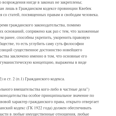
го возрождения нигде в законах не закреплены;
лан лишь в Гражданском кодексе провинции Квебек
ся со статей, посвященных пра­вам и свободам человека.
емя граждан­ского законодательства, помимо
х оснований, сопряжено как раз с тем, что заложенные
ем ра­нее, способны укрепить, укоренить правовую
бществе, то есть углубить саму суть философии
пози­ций существенное достоинство новейшего
льства заключено именно в том, что основные его
 гума­нистическую концепцию, выражены в виде
) и ст. 2 (п.1) Гражданского кодекса.
льного вмешатель­ства кого-либо в частные дела")
законодательства особое принципиальное значение по
авовой характер гражданского права, открыто отвергает
данский кодекс (ГК 1922 года) должен обеспечивать
власти в любые имущественные отношения, любые