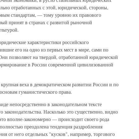
ьно отработанных с этой, юри­дической, стороны,
овым стандартам, — тому уровню их правового
рый принят в странах с развитой рыночной
льтурой.
юридические характеристики российского
ившие его на одно из первых мест в мире, сами по
". Они позволяют на твердой, отработанной юридической
формирование в России современной цивилизованной
крупная веха в демократическом развитии России и по
основам гуманистического права.
иде непосредст­венно в законодательном тексте
о законодательства. Насколько это существен­но, видно
и это вполне-закономерно — происходит своего рода
 полностью преодолена тенденция раздробления
ния от него отдельных "кусков", например, торгового