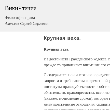
ВикиЧтение
Философия права
Алексеев Сергей Сергеевич
Крупная веха.
Крупная веха.
Из достоинств Гражданского кодекса, 
прежде то привлекают внимание его с
С содержательной и технико-юридичес
запросам и требованиям современной
институты правосубъектности, собств
обязательств, правопреемства, все и
(скажем, исчисление сроков), которы
неимущественные отношения, складыв
частнособственнической, товарно-рын